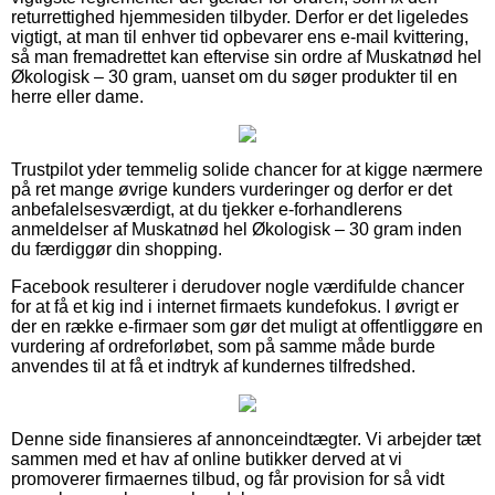
returrettighed hjemmesiden tilbyder. Derfor er det ligeledes
vigtigt, at man til enhver tid opbevarer ens e-mail kvittering,
så man fremadrettet kan eftervise sin ordre af Muskatnød hel
Økologisk – 30 gram, uanset om du søger produkter til en
herre eller dame.
Trustpilot yder temmelig solide chancer for at kigge nærmere
på ret mange øvrige kunders vurderinger og derfor er det
anbefalelsesværdigt, at du tjekker e-forhandlerens
anmeldelser af Muskatnød hel Økologisk – 30 gram inden
du færdiggør din shopping.
Facebook resulterer i derudover nogle værdifulde chancer
for at få et kig ind i internet firmaets kundefokus. I øvrigt er
der en række e-firmaer som gør det muligt at offentliggøre en
vurdering af ordreforløbet, som på samme måde burde
anvendes til at få et indtryk af kundernes tilfredshed.
Denne side finansieres af annonceindtægter. Vi arbejder tæt
sammen med et hav af online butikker derved at vi
promoverer firmaernes tilbud, og får provision for så vidt