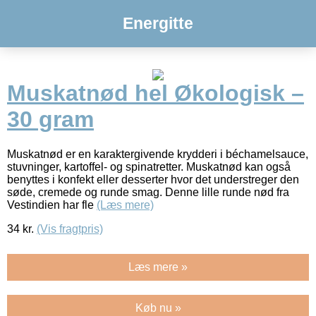
Energitte
Muskatnød hel Økologisk –
30 gram
Muskatnød er en karaktergivende krydderi i béchamelsauce,
stuvninger, kartoffel- og spinatretter. Muskatnød kan også
benyttes i konfekt eller desserter hvor det understreger den
søde, cremede og runde smag. Denne lille runde nød fra
Vestindien har fle
(Læs mere)
34
kr.
(Vis fragtpris)
Læs mere »
Køb nu »