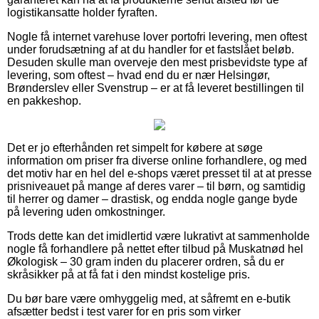
logistikansatte holder fyraften.
Nogle få internet varehuse lover portofri levering, men oftest
under forudsætning af at du handler for et fastslået beløb.
Desuden skulle man overveje den mest prisbevidste type af
levering, som oftest – hvad end du er nær Helsingør,
Brønderslev eller Svenstrup – er at få leveret bestillingen til
en pakkeshop.
Det er jo efterhånden ret simpelt for købere at søge
information om priser fra diverse online forhandlere, og med
det motiv har en hel del e-shops været presset til at at presse
prisniveauet på mange af deres varer – til børn, og samtidig
til herrer og damer – drastisk, og endda nogle gange byde
på levering uden omkostninger.
Trods dette kan det imidlertid være lukrativt at sammenholde
nogle få forhandlere på nettet efter tilbud på Muskatnød hel
Økologisk – 30 gram inden du placerer ordren, så du er
skråsikker på at få fat i den mindst kostelige pris.
Du bør bare være omhyggelig med, at såfremt en e-butik
afsætter bedst i test varer for en pris som virker