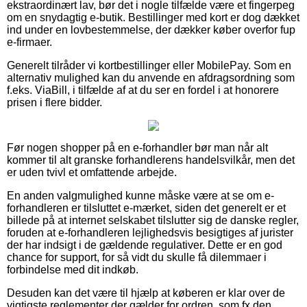
ekstraordinært lav, bør det i nogle tilfælde være et fingerpeg
om en snydagtig e-butik. Bestillinger med kort er dog dækket
ind under en lovbestemmelse, der dækker køber overfor fup
e-firmaer.
Generelt tilråder vi kortbestillinger eller MobilePay. Som en
alternativ mulighed kan du anvende en afdragsordning som
f.eks. ViaBill, i tilfælde af at du ser en fordel i at honorere
prisen i flere bidder.
Før nogen shopper på en e-forhandler bør man når alt
kommer til alt granske forhandlerens handelsvilkår, men det
er uden tvivl et omfattende arbejde.
En anden valgmulighed kunne måske være at se om e-
forhandleren er tilsluttet e-mærket, siden det generelt er et
billede på at internet selskabet tilslutter sig de danske regler,
foruden at e-forhandleren lejlighedsvis besigtiges af jurister
der har indsigt i de gældende regulativer. Dette er en god
chance for support, for så vidt du skulle få dilemmaer i
forbindelse med dit indkøb.
Desuden kan det være til hjælp at køberen er klar over de
vigtigste reglementer der gælder for ordren, som fx den