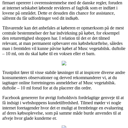
firmaet opererer i overensstemmelse med de danske regler, foruden
at internet selskabet løbende revideres af fagfolk som er indført i
lovene på området. Dette er desuden din chance for assistance,
såfremt du får udfordringer ved dit indkøb.
Tilsvarende kan det anbefales at køberen er opmærksom på de mest
centrale bestemmelser der har indvirkning på købet, for eksempel
den returrettighed shoppen har. I relation til det er det tilmed
relevant, at man permanent opbevarer ens købsbekræftelse, således
man i fremtiden vil kunne påvise købet af Musc vegetabilsk. duftolie
– 10 ml, om du skal købe til en voksen eller et barn.
Trustpilot fører til visse stabile løsninger til at inspicere diverse andre
konsumenters observationer og derved rekommanderer vi, at du
iagttager online forretningens anmeldelser af Musc vegetabilsk.
duftolie – 10 ml forud for at du placerer din ordre.
Facebook genererer for øvrigt forholdsvis fordelagtige genveje til at
få indsigt i webshoppens kundetilfredshed. Tilmed møder vi nogle
internet foretagender hvor det er muligt at frembringe en evaluering
af deres købsoplevelse, som på samme måde burde anvendes til at
afveje hvor glade kunderne er.