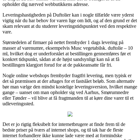
opholder dig nærved webbutikkens adresse.
Leveringshastigheden på Duftolier kan i nogle tilfælde være yderst
vigtig når du har behov for varen lige om lidt, og af den grund er det
skam relevant at du studerer leveringstidspunktet ved den respektive
vare.
Størstedelen af firmaer på nettet frembyder 1 dags levering på
masser af varenumre, eksempelvis Musc vegetabilsk. duftolie – 10
ml, hvilket dog er underforstået at bestillingen gennemføres før et
konkret tidspunkt, sådan at de højst sandsynligt kan nå at få
bestillingen klargjort forud for at de pakkeansatte får fri.
Nogle online webshops frembyder fragtfri levering, men typisk er
det så præmissen at der aftages for et fastslået beløb. Som alternativ
bør man vælge den mindst kostelige leveringsversion, hvilket mange
gange – uanset om man opholder sig ved Aarhus, Smørumnedre
eller Tønder – vil blive at få fragtmanden til at køre dine varer til et
udleveringssted.
Det er jo rigtig fleksibelt for internetbrugere at finde frem til de
bedste priser på tværs af internet shops, og til tak har de fleste
internet forhandlere ikke kunne lade være med at formindske