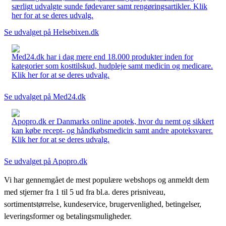
særligt udvalgte sunde fødevarer samt rengøringsartikler. Klik
her for at se deres udvalg.
Se udvalget på Helsebixen.dk
Med24.dk har i dag mere end 18.000 produkter inden for
kategorier som kosttilskud, hudpleje samt medicin og medicare.
Klik her for at se deres udvalg.
Se udvalget på Med24.dk
Apopro.dk er Danmarks online apotek, hvor du nemt og sikkert
kan købe recept- og håndkøbsmedicin samt andre apoteksvarer.
Klik her for at se deres udvalg.
Se udvalget på Apopro.dk
Vi har gennemgået de mest populære webshops og anmeldt dem
med stjerner fra 1 til 5 ud fra bl.a. deres prisniveau,
sortimentstørrelse, kundeservice, brugervenlighed, betingelser,
leveringsformer og betalingsmuligheder.