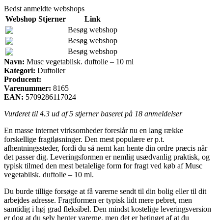
Bedst anmeldte webshops
Webshop
Stjerner
Link
Besøg webshop
Besøg webshop
Besøg webshop
Navn:
Musc vegetabilsk. duftolie – 10 ml
Kategori:
Duftolier
Producent:
Varenummer:
8165
EAN:
5709286117024
Vurderet til
4.3
ud af 5 stjerner baseret på
18
anmeldelser
En masse internet virksomheder foreslår nu en lang række
forskellige fragtløsninger. Den mest populære er p.t.
afhentningssteder, fordi du så nemt kan hente din ordre præcis når
det passer dig. Leveringsformen er nemlig usædvanlig praktisk, og
typisk tilmed den mest betalelige form for fragt ved køb af Musc
vegetabilsk. duftolie – 10 ml.
Du burde tillige forsøge at få varerne sendt til din bolig eller til dit
arbejdes adresse. Fragtformen er typisk lidt mere pebret, men
samtidig i høj grad fleksibel. Den mindst kostelige leveringsversion
er dog at du selv henter varerne, men det er betinget af at du