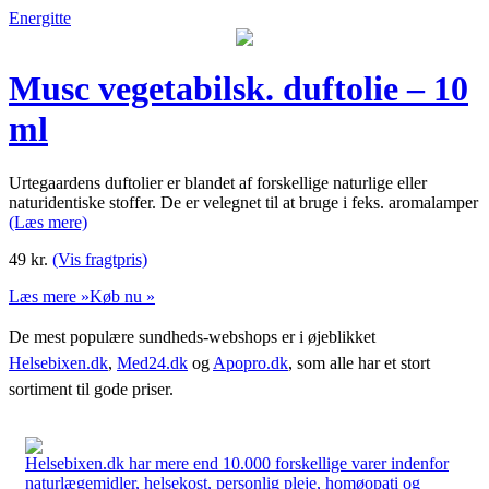
Energitte
Musc vegetabilsk. duftolie – 10
ml
Urtegaardens duftolier er blandet af forskellige naturlige eller
naturidentiske stoffer. De er velegnet til at bruge i feks. aromalamper
(Læs mere)
49
kr.
(Vis fragtpris)
Læs mere »
Køb nu »
De mest populære sundheds-webshops er i øjeblikket
Helsebixen.dk
,
Med24.dk
og
Apopro.dk
, som alle har et stort
sortiment til gode priser.
Helsebixen.dk har mere end 10.000 forskellige varer indenfor
naturlægemidler, helsekost, personlig pleje, homøopati og