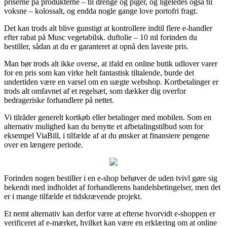
priserne på produkterne – til drenge og piger, og ligeledes også til
voksne – kolossalt, og endda nogle gange love portofri fragt.
Det kan trods alt blive gunstigt at kontrollere indtil flere e-handler
efter rabat på Musc vegetabilsk. duftolie – 10 ml forinden du
bestiller, sådan at du er garanteret at opnå den laveste pris.
Man bør trods alt ikke overse, at ifald en online butik udlover varer
for en pris som kan virke helt fantastisk tiltalende, burde det
undertiden være en varsel om en uægte webshop. Kortbetalinger er
trods alt omfavnet af et regelsæt, som dækker dig overfor
bedrageriske forhandlere på nettet.
Vi tilråder generelt kortkøb eller betalinger med mobilen. Som en
alternativ mulighed kan du benytte et afbetalingstilbud som for
eksempel ViaBill, i tilfælde af at du ønsker at finansiere pengene
over en længere periode.
Forinden nogen bestiller i en e-shop behøver de uden tvivl gøre sig
bekendt med indholdet af forhandlerens handelsbetingelser, men det
er i mange tilfælde et tidskrævende projekt.
Et nemt alternativ kan derfor være at efterse hvorvidt e-shoppen er
verificeret af e-mærket, hvilket kan være en erklæring om at online