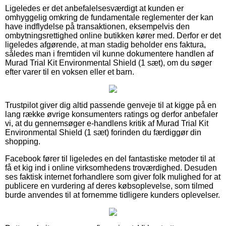
Ligeledes er det anbefalelsesværdigt at kunden er
omhyggelig omkring de fundamentale reglementer der kan
have indflydelse på transaktionen, eksempelvis den
ombytningsrettighed online butikken kører med. Derfor er det
ligeledes afgørende, at man stadig beholder ens faktura,
således man i fremtiden vil kunne dokumentere handlen af
Murad Trial Kit Environmental Shield (1 sæt), om du søger
efter varer til en voksen eller et barn.
Trustpilot giver dig altid passende genveje til at kigge på en
lang række øvrige konsumenters ratings og derfor anbefaler
vi, at du gennemsøger e-handlens kritik af Murad Trial Kit
Environmental Shield (1 sæt) forinden du færdiggør din
shopping.
Facebook fører til ligeledes en del fantastiske metoder til at
få et kig ind i online virksomhedens troværdighed. Desuden
ses faktisk internet forhandlere som giver folk mulighed for at
publicere en vurdering af deres købsoplevelse, som tilmed
burde anvendes til at fornemme tidligere kunders oplevelser.