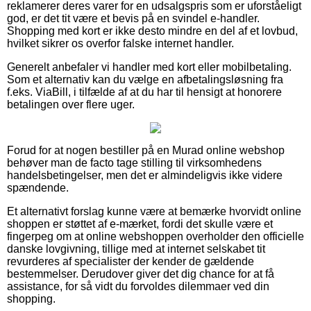
reklamerer deres varer for en udsalgspris som er uforståeligt
god, er det tit være et bevis på en svindel e-handler.
Shopping med kort er ikke desto mindre en del af et lovbud,
hvilket sikrer os overfor falske internet handler.
Generelt anbefaler vi handler med kort eller mobilbetaling.
Som et alternativ kan du vælge en afbetalingsløsning fra
f.eks. ViaBill, i tilfælde af at du har til hensigt at honorere
betalingen over flere uger.
Forud for at nogen bestiller på en Murad online webshop
behøver man de facto tage stilling til virksomhedens
handelsbetingelser, men det er almindeligvis ikke videre
spændende.
Et alternativt forslag kunne være at bemærke hvorvidt online
shoppen er støttet af e-mærket, fordi det skulle være et
fingerpeg om at online webshoppen overholder den officielle
danske lovgivning, tillige med at internet selskabet tit
revurderes af specialister der kender de gældende
bestemmelser. Derudover giver det dig chance for at få
assistance, for så vidt du forvoldes dilemmaer ved din
shopping.