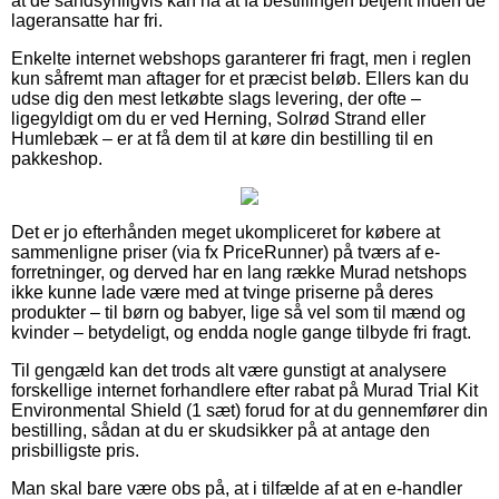
at de sandsynligvis kan nå at få bestillingen betjent inden de
lageransatte har fri.
Enkelte internet webshops garanterer fri fragt, men i reglen
kun såfremt man aftager for et præcist beløb. Ellers kan du
udse dig den mest letkøbte slags levering, der ofte –
ligegyldigt om du er ved Herning, Solrød Strand eller
Humlebæk – er at få dem til at køre din bestilling til en
pakkeshop.
Det er jo efterhånden meget ukompliceret for købere at
sammenligne priser (via fx PriceRunner) på tværs af e-
forretninger, og derved har en lang række Murad netshops
ikke kunne lade være med at tvinge priserne på deres
produkter – til børn og babyer, lige så vel som til mænd og
kvinder – betydeligt, og endda nogle gange tilbyde fri fragt.
Til gengæld kan det trods alt være gunstigt at analysere
forskellige internet forhandlere efter rabat på Murad Trial Kit
Environmental Shield (1 sæt) forud for at du gennemfører din
bestilling, sådan at du er skudsikker på at antage den
prisbilligste pris.
Man skal bare være obs på, at i tilfælde af at en e-handler