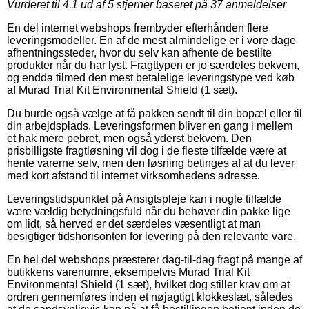
Vurderet til
4.1
ud af 5 stjerner baseret på
37
anmeldelser
En del internet webshops frembyder efterhånden flere
leveringsmodeller. En af de mest almindelige er i vore dage
afhentningssteder, hvor du selv kan afhente de bestilte
produkter når du har lyst. Fragttypen er jo særdeles bekvem,
og endda tilmed den mest betalelige leveringstype ved køb
af Murad Trial Kit Environmental Shield (1 sæt).
Du burde også vælge at få pakken sendt til din bopæl eller til
din arbejdsplads. Leveringsformen bliver en gang i mellem
et hak mere pebret, men også yderst bekvem. Den
prisbilligste fragtløsning vil dog i de fleste tilfælde være at
hente varerne selv, men den løsning betinges af at du lever
med kort afstand til internet virksomhedens adresse.
Leveringstidspunktet på Ansigtspleje kan i nogle tilfælde
være vældig betydningsfuld når du behøver din pakke lige
om lidt, så herved er det særdeles væsentligt at man
besigtiger tidshorisonten for levering på den relevante vare.
En hel del webshops præsterer dag-til-dag fragt på mange af
butikkens varenumre, eksempelvis Murad Trial Kit
Environmental Shield (1 sæt), hvilket dog stiller krav om at
ordren gennemføres inden et nøjagtigt klokkeslæt, således