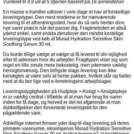
Vurderet til
4.9
ud af 5 stjerner baseret på
16
anmeldelser
En masse e-handler udlover i vore dage et hav af forskellige
leveringstyper. Den mest moderne er for nærværende
levering til et afhentningssted, hvor du så selv henter dine
nye varer præcis når det passer dig. Fragtmetoden er altså
yderst enkel, samt endda derudover den mindst kostelige
leveringstype ved køb af Murad Hydration Sensitive Skin
Soothing Serum 30 ml.
Du burde tillige vælge at vælge at få leveret til din lejlighed
eller til adressen hvor du arbejder. Fragttypen viser sig som
regel en lille smule mere bekostelig, men ydermere vældig
hensigtsmæssig. Den billigste slags levering kan ikke
benægtes at være selv at hente pakken, hvilket står og falder
med at du bor lige ved e-forretningens arbejdslager.
Leveringsdygtigheden på Hudpleje > Ansigt > Ansigtspleje
er jo vældig central i tilfælde af at man har brug for varen
inden for få dage, og herved er det ret afgørende at man
dobbelttjekker den forventede leveringstid for den
pågældende vare.
Adskillige internet firmaer yder dag-til-dag levering på deres
primære varenumre, eksempelvis Murad Hydration Sensitive
Skin Soothing Serum 30 ml, hvilket beroer på at bestillingen