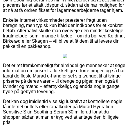
placeres før et aftalt tidspunkt, sådan at de har mulighed for
at nå at få ordren fikset før lagermedarbejderne tager hjem.
Enkelte internet virksomheder præsterer fragt uden
beregning, men typisk kun ifald der indkøbes for et konkret
beløb. Alternativt skulle man overveje den mindst kostelige
fragtmetode, som i mange tilfælde – om du bor ved Kolding,
Birkerød eller Skagen – vil blive at få dem til at levere din
pakke til en pakkeshop.
Det er ret fremkommeligt for almindelige mennesker at søge
information om priser fra forskellige e-forretninger, og så har
langt de fleste Murad e-handler set sig tvunget til at tvinge
priserne på deres varer – til drenge og piger, men også til
kvinder og mænd – eftertrykkeligt, og endda nogle gange
byde på gebyrfri levering.
Det kan dog imidlertid vise sig lukrativt at kontrollere nogle
få internet outlets efter rabatkoder på Murad Hydration
Sensitive Skin Soothing Serum 30 ml forud for at du
shopper, sådan at man er tryg ved at antage den billigste
pris.