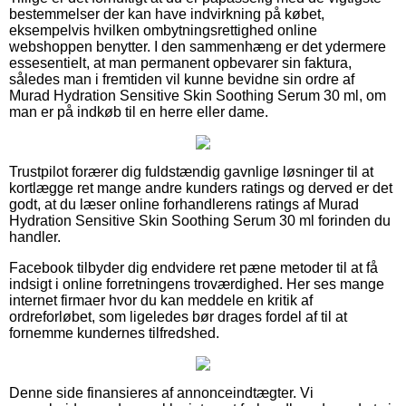
bestemmelser der kan have indvirkning på købet,
eksempelvis hvilken ombytningsrettighed online
webshoppen benytter. I den sammenhæng er det ydermere
essesentielt, at man permanent opbevarer sin faktura,
således man i fremtiden vil kunne bevidne sin ordre af
Murad Hydration Sensitive Skin Soothing Serum 30 ml, om
man er på indkøb til en herre eller dame.
Trustpilot forærer dig fuldstændig gavnlige løsninger til at
kortlægge ret mange andre kunders ratings og derved er det
godt, at du læser online forhandlerens ratings af Murad
Hydration Sensitive Skin Soothing Serum 30 ml forinden du
handler.
Facebook tilbyder dig endvidere ret pæne metoder til at få
indsigt i online forretningens troværdighed. Her ses mange
internet firmaer hvor du kan meddele en kritik af
ordreforløbet, som ligeledes bør drages fordel af til at
fornemme kundernes tilfredshed.
Denne side finansieres af annonceindtægter. Vi