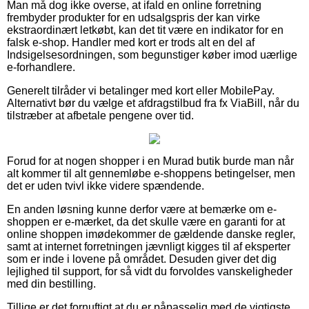
Man må dog ikke overse, at ifald en online forretning
frembyder produkter for en udsalgspris der kan virke
ekstraordinært letkøbt, kan det tit være en indikator for en
falsk e-shop. Handler med kort er trods alt en del af
Indsigelsesordningen, som begunstiger køber imod uærlige
e-forhandlere.
Generelt tilråder vi betalinger med kort eller MobilePay.
Alternativt bør du vælge et afdragstilbud fra fx ViaBill, når du
tilstræber at afbetale pengene over tid.
Forud for at nogen shopper i en Murad butik burde man når
alt kommer til alt gennemløbe e-shoppens betingelser, men
det er uden tvivl ikke videre spændende.
En anden løsning kunne derfor være at bemærke om e-
shoppen er e-mærket, da det skulle være en garanti for at
online shoppen imødekommer de gældende danske regler,
samt at internet forretningen jævnligt kigges til af eksperter
som er inde i lovene på området. Desuden giver det dig
lejlighed til support, for så vidt du forvoldes vanskeligheder
med din bestilling.
Tillige er det fornuftigt at du er påpasselig med de vigtigste