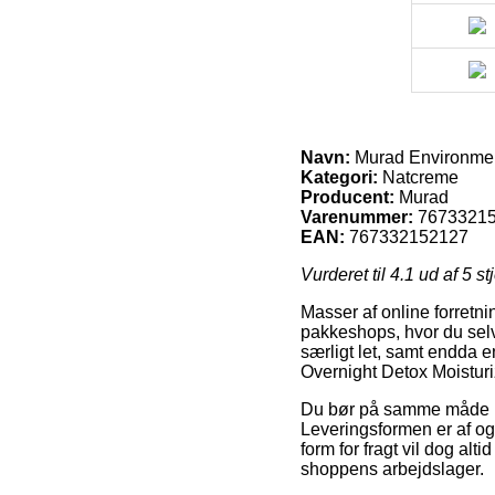
Navn:
Murad Environment
Kategori:
Natcreme
Producent:
Murad
Varenummer:
7673321
EAN:
767332152127
Vurderet til
4.1
ud af 5 st
Masser af online forretni
pakkeshops, hvor du selv 
særligt let, samt endda 
Overnight Detox Moisturi
Du bør på samme måde besl
Leveringsformen er af og
form for fragt vil dog al
shoppens arbejdslager.