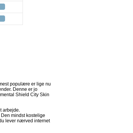
 mest populære er lige nu
ender. Denne er jo
nmental Shield City Skin
t arbejde.
. Den mindst kostelige
 du lever nærved internet