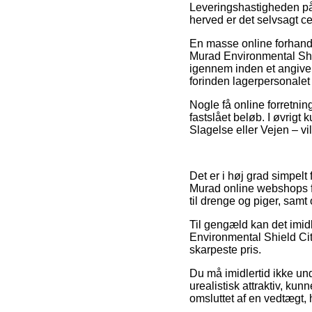
Leveringshastigheden på
herved er det selvsagt ce
En masse online forhand
Murad Environmental Shie
igennem inden et angivent
forinden lagerpersonalet
Nogle få online forretnin
fastslået beløb. I øvrigt
Slagelse eller Vejen – vil
Det er i høj grad simpelt
Murad online webshops fu
til drenge og piger, samt
Til gengæld kan det imidl
Environmental Shield City
skarpeste pris.
Du må imidlertid ikke und
urealistisk attraktiv, ku
omsluttet af en vedtægt,