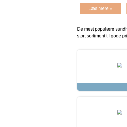
Læs mere »
De mest populære sundh
stort sortiment til gode pr