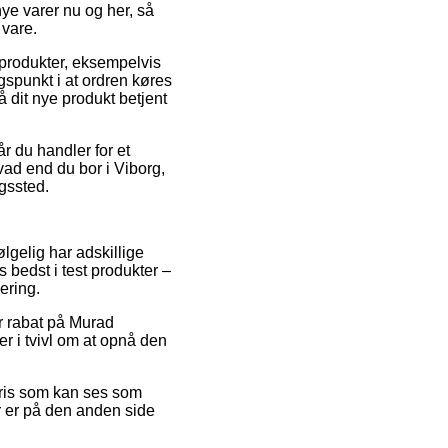
e varer nu og her, så
 vare.
produkter, eksempelvis
spunkt i at ordren køres
å dit nye produkt betjent
r du handler for et
hvad end du bor i Viborg,
ngssted.
lgelig har adskillige
bedst i test produkter –
ering.
er rabat på Murad
er i tvivl om at opnå den
spris som kan ses som
er er på den anden side