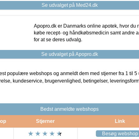
Se udvalget på Med24.dk
Apopro.dk er Danmarks online apotek, hvor du n
købe recept- og håndkøbsmedicin samt andre ap
for at se deres udvalg.
Se udvalget på Apopro.dk
t populære webshops og anmeldt dem med stjerner fra 1 til 5 ud
rrelse, kundeservice, brugervenlighed, betingelser, leveringsfor
Bedst anmeldte webshops
op
Stjerner
Link
Besøg webshop