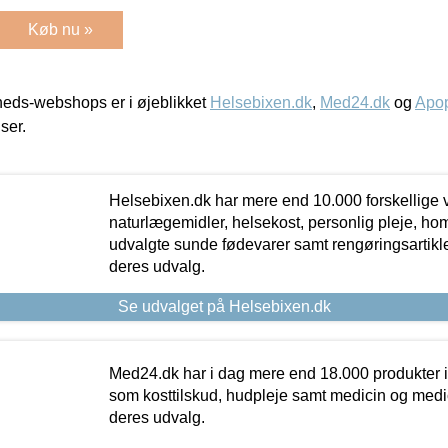
Køb nu »
eds-webshops er i øjeblikket
Helsebixen.dk
,
Med24.dk
og
Apop
iser.
Helsebixen.dk har mere end 10.000 forskellige v
naturlægemidler, helsekost, personlig pleje, ho
udvalgte sunde fødevarer samt rengøringsartikler.
deres udvalg.
Se udvalget på Helsebixen.dk
Med24.dk har i dag mere end 18.000 produkter i
som kosttilskud, hudpleje samt medicin og medica
deres udvalg.