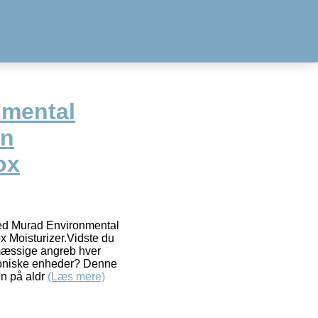
nmental
in
ox
med Murad Environmental
x Moisturizer.Vidste du
ømæssige angreb hver
troniske enheder? Denne
gn på aldr
(Læs mere)