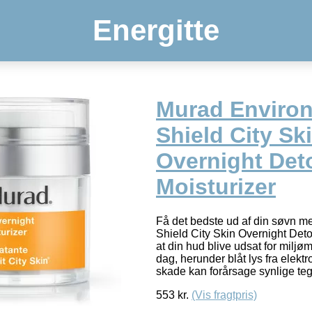
Energitte
Murad Enviro
Shield City Sk
Overnight Det
Moisturizer
Få det bedste ud af din søvn 
Shield City Skin Overnight Deto
at din hud blive udsat for milj
dag, herunder blåt lys fra elek
skade kan forårsage synlige te
553
kr.
(Vis fragtpris)