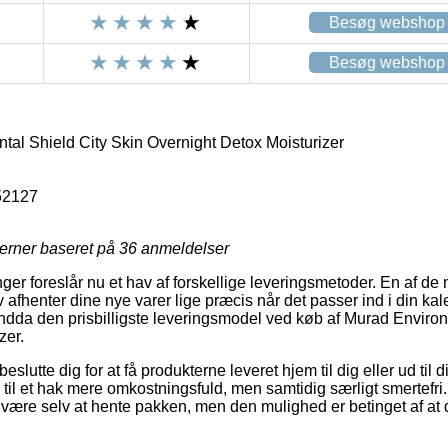
Besøg webshop
Besøg webshop
al Shield City Skin Overnight Detox Moisturizer
52127
jerner baseret på
36
anmeldelser
nger foreslår nu et hav af forskellige leveringsmetoder. En af de
afhenter dine nye varer lige præcis når det passer ind i din kal
endda den prisbilligste leveringsmodel ved køb af Murad Enviro
zer.
utte dig for at få produkterne leveret hjem til dig eller ud til di
 til et hak mere omkostningsfuld, men samtidig særligt smertefri
tid være selv at hente pakken, men den mulighed er betinget af at