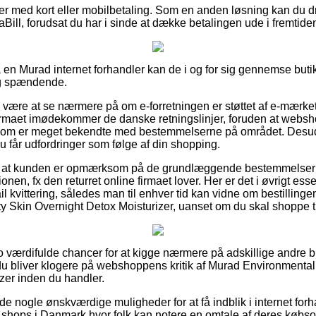
ler med kort eller mobilbetaling. Som en anden løsning kan du d
iaBill, forudsat du har i sinde at dække betalingen ude i fremtide
 en Murad internet forhandler kan de i og for sig gennemse buti
ig spændende.
 være at se nærmere på om e-forretningen er støttet af e-mærket,
 firmaet imødekommer de danske retningslinjer, foruden at web
 som er meget bekendte med bestemmelserne på området. Desu
 du får udfordringer som følge af din shopping.
gt at kunden er opmærksom på de grundlæggende bestemmelser de
nen, fx den returret online firmaet lover. Her er det i øvrigt esses
ail kvittering, således man til enhver tid kan vidne om bestilling
y Skin Overnight Detox Moisturizer, uanset om du skal shoppe til
cto værdifulde chancer for at kigge nærmere på adskillige andre 
 du bliver klogere på webshoppens kritik af Murad Environmental
zer inden du handler.
e nogle ønskværdige muligheder for at få indblik i internet forh
 shops i Danmark hvor folk kan notere en omtale af deres købsopl