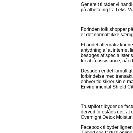
Generelt tilråder vi hand
på afbetaling fra f.eks. V
Forinden folk shopper på
er det normalt ikke særl
Et andet alternativ kunne
antydning af at internet
besøges af specialister
for at få assistance, når
Desuden er det fornufti
forbindelse med transaktio
enhver tid sikrer sin e-m
Environmental Shield Cit
Trustpilot tilbyder de fa
derved foreslåes det, at
Overnight Detox Moisturi
Facebook tilbyder lignend
Tilmed ses faktisk online