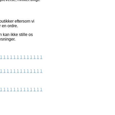
utikker eftersom vi
r en ordre.
 kan ikke stille os
ysninger.
1
1
1
1
1
1
1
1
1
1
1
1
1
1
1
1
1
1
1
1
1
1
1
1
1
1
1
1
1
1
1
1
1
1
1
1
1
1
1