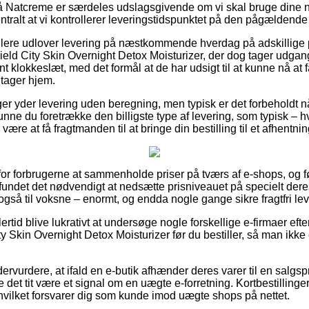
 Natcreme er særdeles udslagsgivende om vi skal bruge dine ny
ntralt at vi kontrollerer leveringstidspunktet på den pågældende
lere udlover levering på næstkommende hverdag på adskillige 
ld City Skin Overnight Detox Moisturizer, der dog tager udgang
 klokkeslæt, med det formål at de har udsigt til at kunne nå at f
 tager hjem.
ger yder levering uden beregning, men typisk er det forbeholdt nå
 kunne du foretrække den billigste type af levering, som typisk – 
 være at få fragtmanden til at bringe din bestilling til et afhentni
 for forbrugerne at sammenholde priser på tværs af e-shops, og fø
ndet det nødvendigt at nedsætte prisniveauet på specielt deres 
 også til voksne – enormt, og endda nogle gange sikre fragtfri lev
ertid blive lukrativt at undersøge nogle forskellige e-firmaer eft
 Skin Overnight Detox Moisturizer før du bestiller, så man ikke 
ervurdere, at ifald en e-butik afhænder deres varer til en salg
nne det tit være et signal om en uægte e-forretning. Kortbestilling
 hvilket forsvarer dig som kunde imod uægte shops på nettet.