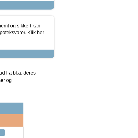
emt og sikkert kan
oteksvarer. Klik her
 fra bl.a. deres
mer og