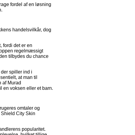
rage fordel af en løsning
n.
kkens handelsvilkår, dog
 fordi det er en
shoppen regelmæssigt
den tilbydes du chance
r spiller ind i
entielt, at man til
en af Murad
 en voksen eller et barn.
brugeres omtaler og
 Shield City Skin
andlerens popularitet.
evelse, hvilket tillige