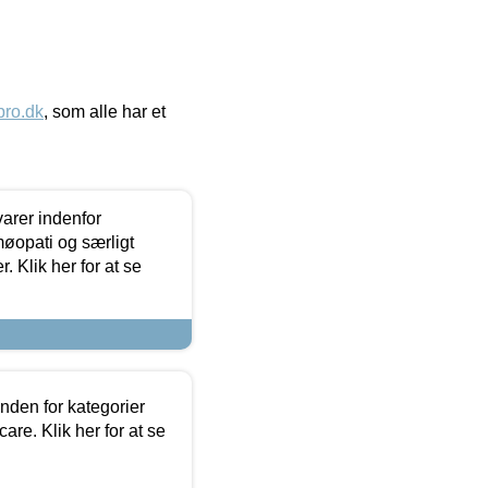
ro.dk
, som alle har et
arer indenfor
møopati og særligt
 Klik her for at se
nden for kategorier
re. Klik her for at se