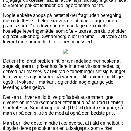
nøjagtigt klokkeslæt, sådan at de højst sandsynligt kan nå at
få varerne pakket forinden de lageransatte har fri.
Nogle enkelte shops på nettet sikrer fragt uden beregning,
men i de fleste tilfælde kræves det at man aftager for en
præcis sum. Derudover burde man tage den mindst
kostelige leveringsmåde, som ofte – uanset om du opholder
sig nær Silkeborg, Sønderborg eller Hammel – vil være at få
leveret dine produkter til et afhentningssted.
Det er i høj grad problemfrit for almindelige mennesker at
søge sig frem til priser hos flere internet virksomheder, og
derved har massevis af Murad e-forretninger set sig tvunget
til at tvinge salgspriserne på varerne – til juniorer, og tillige
også til voksne – markant, og endda nogle gange yde
levering uden gebyr.
Det kan til hver en tid blive profitabelt at sammenligne
diverse online virksomheder efter tilbud på Murad Blemish
Control Skin Smoothing Polish (100 ml) før du shopper, så
man er på den sikre side med at opnå den bedste pris.
Man bør ikke desto mindre ikke overse, at ifald en netbutik
tilbyder deres produkter for en udsalgspris som virker