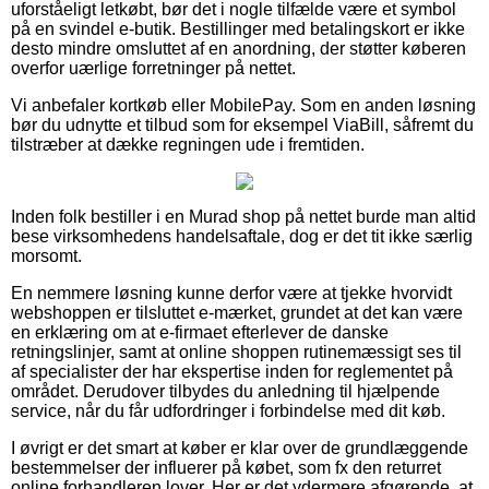
uforståeligt letkøbt, bør det i nogle tilfælde være et symbol
på en svindel e-butik. Bestillinger med betalingskort er ikke
desto mindre omsluttet af en anordning, der støtter køberen
overfor uærlige forretninger på nettet.
Vi anbefaler kortkøb eller MobilePay. Som en anden løsning
bør du udnytte et tilbud som for eksempel ViaBill, såfremt du
tilstræber at dække regningen ude i fremtiden.
Inden folk bestiller i en Murad shop på nettet burde man altid
bese virksomhedens handelsaftale, dog er det tit ikke særlig
morsomt.
En nemmere løsning kunne derfor være at tjekke hvorvidt
webshoppen er tilsluttet e-mærket, grundet at det kan være
en erklæring om at e-firmaet efterlever de danske
retningslinjer, samt at online shoppen rutinemæssigt ses til
af specialister der har ekspertise inden for reglementet på
området. Derudover tilbydes du anledning til hjælpende
service, når du får udfordringer i forbindelse med dit køb.
I øvrigt er det smart at køber er klar over de grundlæggende
bestemmelser der influerer på købet, som fx den returret
online forhandleren lover. Her er det ydermere afgørende, at