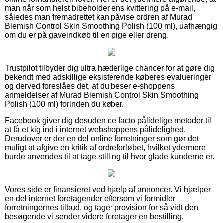
man når som helst bibeholder ens kvittering på e-mail,
således man fremadrettet kan påvise ordren af Murad
Blemish Control Skin Smoothing Polish (100 ml), uafhængig
om du er på gaveindkøb til en pige eller dreng.
Trustpilot tilbyder dig ultra hæderlige chancer for at gøre dig
bekendt med adskillige eksisterende køberes evalueringer
og derved foreslåes det, at du beser e-shoppens
anmeldelser af Murad Blemish Control Skin Smoothing
Polish (100 ml) forinden du køber.
Facebook giver dig desuden de facto pålidelige metoder til
at få et kig ind i internet webshoppens pålidelighed.
Derudover er der en del online forretninger som gør det
muligt at afgive en kritik af ordreforløbet, hvilket ydermere
burde anvendes til at tage stilling til hvor glade kunderne er.
Vores side er finansieret ved hjælp af annoncer. Vi hjælper
en del internet foretagender eftersom vi formidler
forretningernes tilbud, og tager provision for så vidt den
besøgende vi sender videre foretager en bestilling.