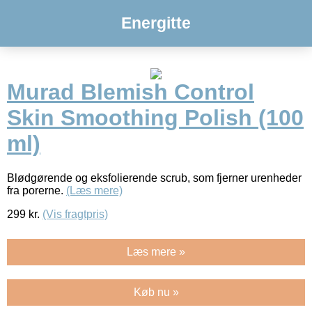
Energitte
Murad Blemish Control
Skin Smoothing Polish (100
ml)
Blødgørende og eksfolierende scrub, som fjerner urenheder
fra porerne.
(Læs mere)
299
kr.
(Vis fragtpris)
Læs mere »
Køb nu »