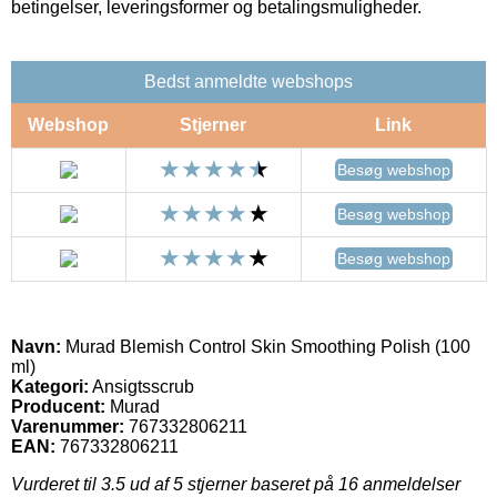
betingelser, leveringsformer og betalingsmuligheder.
Bedst anmeldte webshops
Webshop
Stjerner
Link
Besøg webshop
Besøg webshop
Besøg webshop
Navn:
Murad Blemish Control Skin Smoothing Polish (100
ml)
Kategori:
Ansigtsscrub
Producent:
Murad
Varenummer:
767332806211
EAN:
767332806211
Vurderet til
3.5
ud af 5 stjerner baseret på
16
anmeldelser