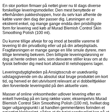
En stor portion firmaer på nettet giver nu til dags diverse
forskellige leveringsmodeller. Den mest benyttede er
efterhånden pakkeshoppen, hvor du selv kan afhente de
købte varer den dag der passer dig. Løsningen er jo
ekstremt enkel, og mange gange endda den prisbilligste
form for levering ved køb af Murad Blemish Control Skin
Smoothing Polish (100 ml).
Du kunne tillige afveje for og imod at bestille varerne til
levering til din privatbolig eller ud på din arbejdsplads.
Fragtløsningen er mange gange en lille smule dyrere, men
tillige temmelig bekvem. Den billigste leveringsløsning er
dog at hente ordren selv, som desværre stiller krav om at du
fysisk befinder dig med kort afstand til netshoppens lager.
Leveringsdygtigheden på Ansigtsscrub er usædvanlig
udslagsgivende om du absolut skal bruge produktet om kort
tid, og herved er det utvivlsomt relevant at vi dobbelttjekker
den forventede leveringstid på den aktuelle vare.
Masser af online virksomheder udlover levering efter en
enkelt hverdag på en lang række varer, eksempelvis Murad
Blemish Control Skin Smoothing Polish (100 ml), hvilket dog
tager udgangspunkt i at handlen gemmenføres forinden et