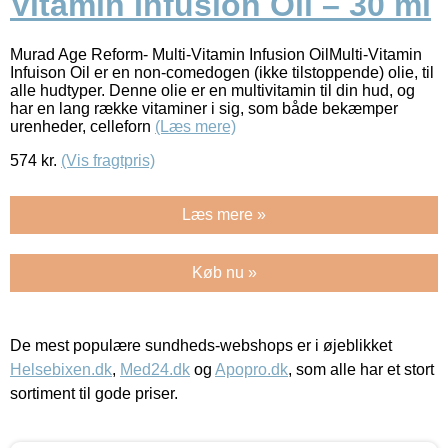
Vitamin Infusion Oil – 30 ml
Murad Age Reform- Multi-Vitamin Infusion OilMulti-Vitamin
Infuison Oil er en non-comedogen (ikke tilstoppende) olie, til
alle hudtyper. Denne olie er en multivitamin til din hud, og
har en lang række vitaminer i sig, som både bekæmper
urenheder, celleforn
(Læs mere)
574
kr.
(Vis fragtpris)
Læs mere »
Køb nu »
De mest populære sundheds-webshops er i øjeblikket
Helsebixen.dk
,
Med24.dk
og
Apopro.dk
, som alle har et stort
sortiment til gode priser.