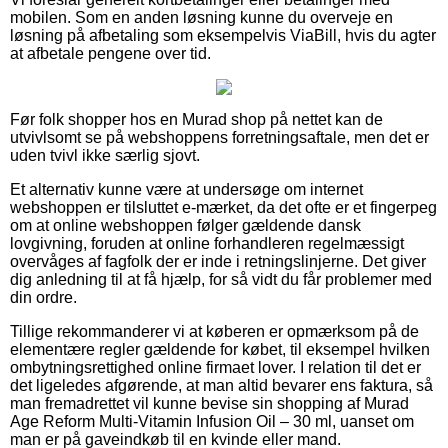
mobilen. Som en anden løsning kunne du overveje en
løsning på afbetaling som eksempelvis ViaBill, hvis du agter
at afbetale pengene over tid.
Før folk shopper hos en Murad shop på nettet kan de
utvivlsomt se på webshoppens forretningsaftale, men det er
uden tvivl ikke særlig sjovt.
Et alternativ kunne være at undersøge om internet
webshoppen er tilsluttet e-mærket, da det ofte er et fingerpeg
om at online webshoppen følger gældende dansk
lovgivning, foruden at online forhandleren regelmæssigt
overvåges af fagfolk der er inde i retningslinjerne. Det giver
dig anledning til at få hjælp, for så vidt du får problemer med
din ordre.
Tillige rekommanderer vi at køberen er opmærksom på de
elementære regler gældende for købet, til eksempel hvilken
ombytningsrettighed online firmaet lover. I relation til det er
det ligeledes afgørende, at man altid bevarer ens faktura, så
man fremadrettet vil kunne bevise sin shopping af Murad
Age Reform Multi-Vitamin Infusion Oil – 30 ml, uanset om
man er på gaveindkøb til en kvinde eller mand.