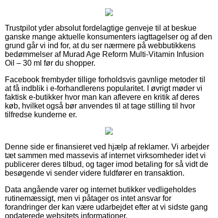
Trustpilot yder absolut fordelagtige genveje til at beskue
ganske mange aktuelle konsumenters iagttagelser og af den
grund går vi ind for, at du ser nærmere på webbutikkens
bedømmelser af Murad Age Reform Multi-Vitamin Infusion
Oil – 30 ml før du shopper.
Facebook frembyder tillige forholdsvis gavnlige metoder til
at få indblik i e-forhandlerens popularitet. I øvrigt møder vi
faktisk e-butikker hvor man kan aflevere en kritik af deres
køb, hvilket også bør anvendes til at tage stilling til hvor
tilfredse kunderne er.
Denne side er finansieret ved hjælp af reklamer. Vi arbejder
tæt sammen med massevis af internet virksomheder idet vi
publicerer deres tilbud, og tager imod betaling for så vidt de
besøgende vi sender videre fuldfører en transaktion.
Data angående varer og internet butikker vedligeholdes
rutinemæssigt, men vi påtager os intet ansvar for
forandringer der kan være udarbejdet efter at vi sidste gang
opdaterede websitets informationer.