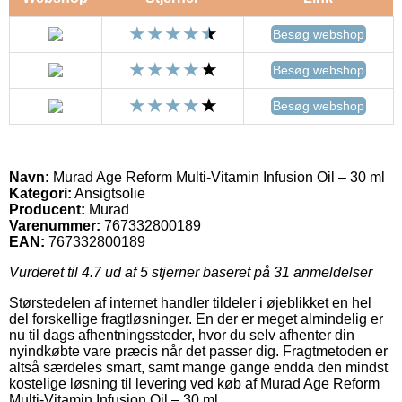
Besøg webshop
Besøg webshop
Besøg webshop
Navn:
Murad Age Reform Multi-Vitamin Infusion Oil – 30 ml
Kategori:
Ansigtsolie
Producent:
Murad
Varenummer:
767332800189
EAN:
767332800189
Vurderet til
4.7
ud af 5 stjerner baseret på
31
anmeldelser
Størstedelen af internet handler tildeler i øjeblikket en hel
del forskellige fragtløsninger. En der er meget almindelig er
nu til dags afhentningssteder, hvor du selv afhenter din
nyindkøbte vare præcis når det passer dig. Fragtmetoden er
altså særdeles smart, samt mange gange endda den mindst
kostelige løsning til levering ved køb af Murad Age Reform
Multi-Vitamin Infusion Oil – 30 ml.