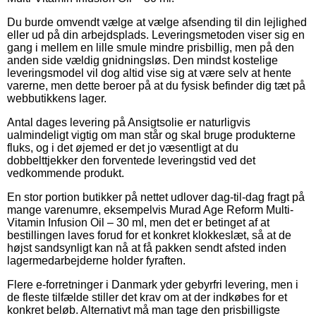
Du burde omvendt vælge at vælge afsending til din lejlighed
eller ud på din arbejdsplads. Leveringsmetoden viser sig en
gang i mellem en lille smule mindre prisbillig, men på den
anden side vældig gnidningsløs. Den mindst kostelige
leveringsmodel vil dog altid vise sig at være selv at hente
varerne, men dette beroer på at du fysisk befinder dig tæt på
webbutikkens lager.
Antal dages levering på Ansigtsolie er naturligvis
ualmindeligt vigtig om man står og skal bruge produkterne
fluks, og i det øjemed er det jo væsentligt at du
dobbelttjekker den forventede leveringstid ved det
vedkommende produkt.
En stor portion butikker på nettet udlover dag-til-dag fragt på
mange varenumre, eksempelvis Murad Age Reform Multi-
Vitamin Infusion Oil – 30 ml, men det er betinget af at
bestillingen laves forud for et konkret klokkeslæt, så at de
højst sandsynligt kan nå at få pakken sendt afsted inden
lagermedarbejderne holder fyraften.
Flere e-forretninger i Danmark yder gebyrfri levering, men i
de fleste tilfælde stiller det krav om at der indkøbes for et
konkret beløb. Alternativt må man tage den prisbilligste