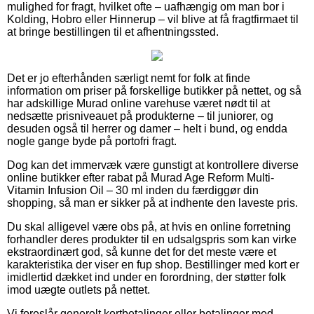
mulighed for fragt, hvilket ofte – uafhængig om man bor i
Kolding, Hobro eller Hinnerup – vil blive at få fragtfirmaet til
at bringe bestillingen til et afhentningssted.
Det er jo efterhånden særligt nemt for folk at finde
information om priser på forskellige butikker på nettet, og så
har adskillige Murad online varehuse været nødt til at
nedsætte prisniveauet på produkterne – til juniorer, og
desuden også til herrer og damer – helt i bund, og endda
nogle gange byde på portofri fragt.
Dog kan det immervæk være gunstigt at kontrollere diverse
online butikker efter rabat på Murad Age Reform Multi-
Vitamin Infusion Oil – 30 ml inden du færdiggør din
shopping, så man er sikker på at indhente den laveste pris.
Du skal alligevel være obs på, at hvis en online forretning
forhandler deres produkter til en udsalgspris som kan virke
ekstraordinært god, så kunne det for det meste være et
karakteristika der viser en fup shop. Bestillinger med kort er
imidlertid dækket ind under en forordning, der støtter folk
imod uægte outlets på nettet.
Vi foreslår generelt kortbetalinger eller betalinger med