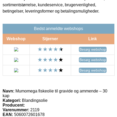
sortimentstørrelse, kundeservice, brugervenlighed,
betingelser, leveringsformer og betalingsmuligheder.
Bedst anmeldte webshops
Webshop
Stjerner
Link
Besøg webshop
Besøg webshop
Besøg webshop
Navn:
Mumomega fiskeolie til gravide og ammende – 30
kap
Kategori:
Blandingsolie
Producent:
Varenummer:
2119
EAN:
5060072601678