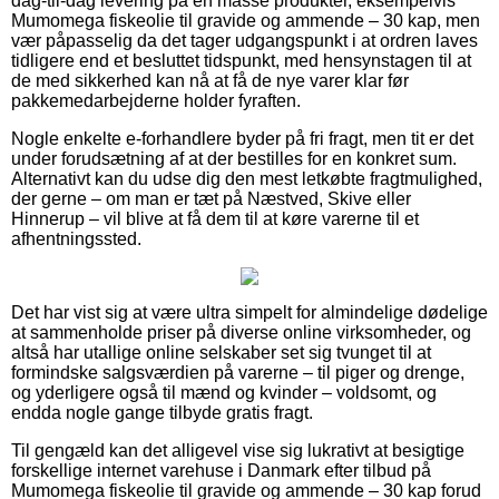
dag-til-dag levering på en masse produkter, eksempelvis
Mumomega fiskeolie til gravide og ammende – 30 kap, men
vær påpasselig da det tager udgangspunkt i at ordren laves
tidligere end et besluttet tidspunkt, med hensynstagen til at
de med sikkerhed kan nå at få de nye varer klar før
pakkemedarbejderne holder fyraften.
Nogle enkelte e-forhandlere byder på fri fragt, men tit er det
under forudsætning af at der bestilles for en konkret sum.
Alternativt kan du udse dig den mest letkøbte fragtmulighed,
der gerne – om man er tæt på Næstved, Skive eller
Hinnerup – vil blive at få dem til at køre varerne til et
afhentningssted.
Det har vist sig at være ultra simpelt for almindelige dødelige
at sammenholde priser på diverse online virksomheder, og
altså har utallige online selskaber set sig tvunget til at
formindske salgsværdien på varerne – til piger og drenge,
og yderligere også til mænd og kvinder – voldsomt, og
endda nogle gange tilbyde gratis fragt.
Til gengæld kan det alligevel vise sig lukrativt at besigtige
forskellige internet varehuse i Danmark efter tilbud på
Mumomega fiskeolie til gravide og ammende – 30 kap forud