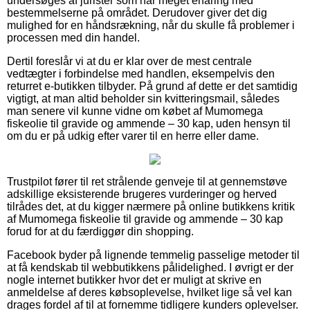
undersøges af jurister som har meget erfaring med
bestemmelserne på området. Derudover giver det dig
mulighed for en håndsrækning, når du skulle få problemer i
processen med din handel.
Dertil foreslår vi at du er klar over de mest centrale
vedtægter i forbindelse med handlen, eksempelvis den
returret e-butikken tilbyder. På grund af dette er det samtidig
vigtigt, at man altid beholder sin kvitteringsmail, således
man senere vil kunne vidne om købet af Mumomega
fiskeolie til gravide og ammende – 30 kap, uden hensyn til
om du er på udkig efter varer til en herre eller dame.
Trustpilot fører til ret strålende genveje til at gennemstøve
adskillige eksisterende brugeres vurderinger og herved
tilrådes det, at du kigger nærmere på online butikkens kritik
af Mumomega fiskeolie til gravide og ammende – 30 kap
forud for at du færdiggør din shopping.
Facebook byder på lignende temmelig passelige metoder til
at få kendskab til webbutikkens pålidelighed. I øvrigt er der
nogle internet butikker hvor det er muligt at skrive en
anmeldelse af deres købsoplevelse, hvilket lige så vel kan
drages fordel af til at fornemme tidligere kunders oplevelser.