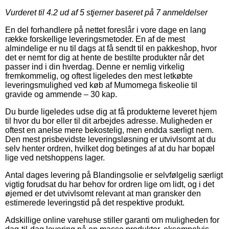
Vurderet til
4.2
ud af 5 stjerner baseret på
7
anmeldelser
En del forhandlere på nettet foreslår i vore dage en lang
række forskellige leveringsmetoder. En af de mest
almindelige er nu til dags at få sendt til en pakkeshop, hvor
det er nemt for dig at hente de bestilte produkter når det
passer ind i din hverdag. Denne er nemlig virkelig
fremkommelig, og oftest ligeledes den mest letkøbte
leveringsmulighed ved køb af Mumomega fiskeolie til
gravide og ammende – 30 kap.
Du burde ligeledes udse dig at få produkterne leveret hjem
til hvor du bor eller til dit arbejdes adresse. Muligheden er
oftest en anelse mere bekostelig, men endda særligt nem.
Den mest prisbevidste leveringsløsning er utvivlsomt at du
selv henter ordren, hvilket dog betinges af at du har bopæl
lige ved netshoppens lager.
Antal dages levering på Blandingsolie er selvfølgelig særligt
vigtig forudsat du har behov for ordren lige om lidt, og i det
øjemed er det utvivlsomt relevant at man gransker den
estimerede leveringstid på det respektive produkt.
Adskillige online varehuse stiller garanti om muligheden for