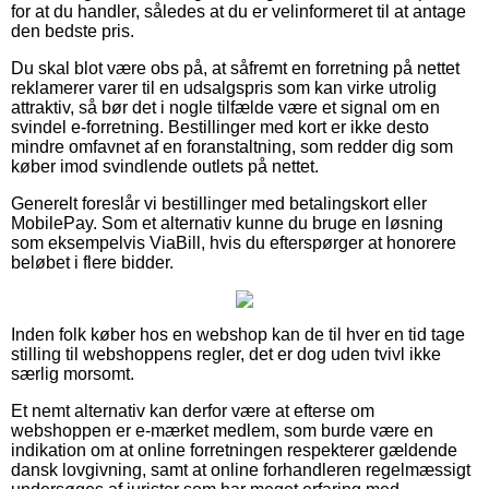
for at du handler, således at du er velinformeret til at antage
den bedste pris.
Du skal blot være obs på, at såfremt en forretning på nettet
reklamerer varer til en udsalgspris som kan virke utrolig
attraktiv, så bør det i nogle tilfælde være et signal om en
svindel e-forretning. Bestillinger med kort er ikke desto
mindre omfavnet af en foranstaltning, som redder dig som
køber imod svindlende outlets på nettet.
Generelt foreslår vi bestillinger med betalingskort eller
MobilePay. Som et alternativ kunne du bruge en løsning
som eksempelvis ViaBill, hvis du efterspørger at honorere
beløbet i flere bidder.
Inden folk køber hos en webshop kan de til hver en tid tage
stilling til webshoppens regler, det er dog uden tvivl ikke
særlig morsomt.
Et nemt alternativ kan derfor være at efterse om
webshoppen er e-mærket medlem, som burde være en
indikation om at online forretningen respekterer gældende
dansk lovgivning, samt at online forhandleren regelmæssigt