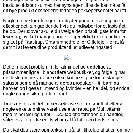
besluttet tidspunkt, med hensynstagen til at de kan nå at få
dit nye produkt ekspederet forinden pakkepersonalet har fri.
Nogle online forretninger frembyder portofri levering, men
oftest er det kun gældende hvis du indkøber for et fastslået
beløb. Derudover skulle du vælge den prisbilligste form for
levering, hvilket mange gange – ligegyldigt om du befinder
sig tæt på Taastrup, Smørumnedre eller Gilleleje – er at få
dem til at levere dine produkter til et udleveringssted.
Det er meget problemfrit for almindelige dødelige at
prissammenligne i blandt flere webbutikker, og følgelig har
de fleste online varehuse ikke kunne slippe for at stampe
salgspriserne på mange af deres produkter – til børn og
babyer, og ligeså til mænd og kvinder – en hel del, og endda
nogle gange sikre portofri fragt.
Trods dette kan det immervæk vise sig rentabelt at efterse
nogle enkelte online varehuse efter rabat på Multivitamin
med mineraler og urter – 120 tablette forinden du handler,
således at du ikke er i tvivl om at få fat i den bedste pris.
Du skal dog være opmærksom på, at i tilfælde af at en online