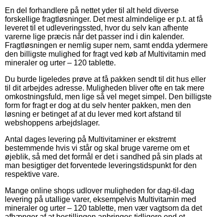
En del forhandlere på nettet yder til alt held diverse
forskellige fragtløsninger. Det mest almindelige er p.t. at få
leveret til et udleveringssted, hvor du selv kan afhente
varerne lige præcis når det passer ind i din kalender.
Fragtløsningen er nemlig super nem, samt endda ydermere
den billigste mulighed for fragt ved køb af Multivitamin med
mineraler og urter – 120 tablette.
Du burde ligeledes prøve at få pakken sendt til dit hus eller
til dit arbejdes adresse. Muligheden bliver ofte en tak mere
omkostningsfuld, men lige så vel meget simpel. Den billigste
form for fragt er dog at du selv henter pakken, men den
løsning er betinget af at du lever med kort afstand til
webshoppens arbejdslager.
Antal dages levering på Multivitaminer er ekstremt
bestemmende hvis vi står og skal bruge varerne om et
øjeblik, så med det formål er det i sandhed på sin plads at
man besigtiger det forventede leveringstidspunkt for den
respektive vare.
Mange online shops udlover muligheden for dag-til-dag
levering på utallige varer, eksempelvis Multivitamin med
mineraler og urter – 120 tablette, men vær vagtsom da det
afhænger af at bestillingen anbringes tidligere end et