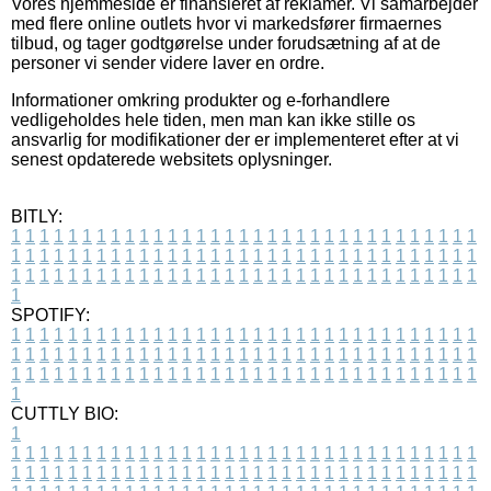
Vores hjemmeside er finansieret af reklamer. Vi samarbejder
med flere online outlets hvor vi markedsfører firmaernes
tilbud, og tager godtgørelse under forudsætning af at de
personer vi sender videre laver en ordre.
Informationer omkring produkter og e-forhandlere
vedligeholdes hele tiden, men man kan ikke stille os
ansvarlig for modifikationer der er implementeret efter at vi
senest opdaterede websitets oplysninger.
BITLY:
1
1
1
1
1
1
1
1
1
1
1
1
1
1
1
1
1
1
1
1
1
1
1
1
1
1
1
1
1
1
1
1
1
1
1
1
1
1
1
1
1
1
1
1
1
1
1
1
1
1
1
1
1
1
1
1
1
1
1
1
1
1
1
1
1
1
1
1
1
1
1
1
1
1
1
1
1
1
1
1
1
1
1
1
1
1
1
1
1
1
1
1
1
1
1
1
1
1
1
1
SPOTIFY:
1
1
1
1
1
1
1
1
1
1
1
1
1
1
1
1
1
1
1
1
1
1
1
1
1
1
1
1
1
1
1
1
1
1
1
1
1
1
1
1
1
1
1
1
1
1
1
1
1
1
1
1
1
1
1
1
1
1
1
1
1
1
1
1
1
1
1
1
1
1
1
1
1
1
1
1
1
1
1
1
1
1
1
1
1
1
1
1
1
1
1
1
1
1
1
1
1
1
1
1
CUTTLY BIO:
1
1
1
1
1
1
1
1
1
1
1
1
1
1
1
1
1
1
1
1
1
1
1
1
1
1
1
1
1
1
1
1
1
1
1
1
1
1
1
1
1
1
1
1
1
1
1
1
1
1
1
1
1
1
1
1
1
1
1
1
1
1
1
1
1
1
1