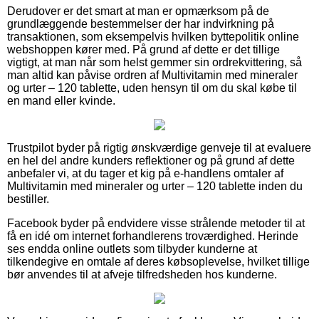
Derudover er det smart at man er opmærksom på de
grundlæggende bestemmelser der har indvirkning på
transaktionen, som eksempelvis hvilken byttepolitik online
webshoppen kører med. På grund af dette er det tillige
vigtigt, at man når som helst gemmer sin ordrekvittering, så
man altid kan påvise ordren af Multivitamin med mineraler
og urter – 120 tablette, uden hensyn til om du skal købe til
en mand eller kvinde.
Trustpilot byder på rigtig ønskværdige genveje til at evaluere
en hel del andre kunders reflektioner og på grund af dette
anbefaler vi, at du tager et kig på e-handlens omtaler af
Multivitamin med mineraler og urter – 120 tablette inden du
bestiller.
Facebook byder på endvidere visse strålende metoder til at
få en idé om internet forhandlerens troværdighed. Herinde
ses endda online outlets som tilbyder kunderne at
tilkendegive en omtale af deres købsoplevelse, hvilket tillige
bør anvendes til at afveje tilfredsheden hos kunderne.