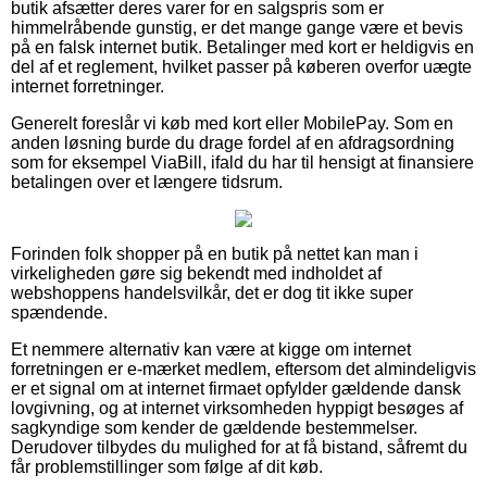
butik afsætter deres varer for en salgspris som er
himmelråbende gunstig, er det mange gange være et bevis
på en falsk internet butik. Betalinger med kort er heldigvis en
del af et reglement, hvilket passer på køberen overfor uægte
internet forretninger.
Generelt foreslår vi køb med kort eller MobilePay. Som en
anden løsning burde du drage fordel af en afdragsordning
som for eksempel ViaBill, ifald du har til hensigt at finansiere
betalingen over et længere tidsrum.
Forinden folk shopper på en butik på nettet kan man i
virkeligheden gøre sig bekendt med indholdet af
webshoppens handelsvilkår, det er dog tit ikke super
spændende.
Et nemmere alternativ kan være at kigge om internet
forretningen er e-mærket medlem, eftersom det almindeligvis
er et signal om at internet firmaet opfylder gældende dansk
lovgivning, og at internet virksomheden hyppigt besøges af
sagkyndige som kender de gældende bestemmelser.
Derudover tilbydes du mulighed for at få bistand, såfremt du
får problemstillinger som følge af dit køb.