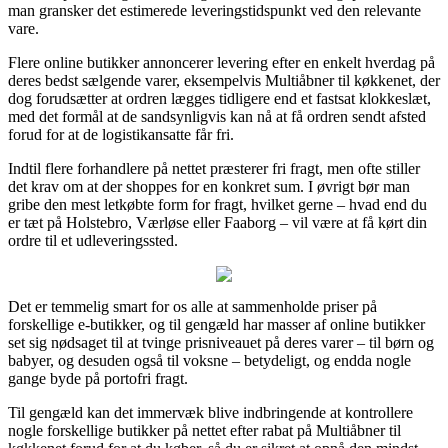
man gransker det estimerede leveringstidspunkt ved den relevante
vare.
Flere online butikker annoncerer levering efter en enkelt hverdag på
deres bedst sælgende varer, eksempelvis Multiåbner til køkkenet, der
dog forudsætter at ordren lægges tidligere end et fastsat klokkeslæt,
med det formål at de sandsynligvis kan nå at få ordren sendt afsted
forud for at de logistikansatte får fri.
Indtil flere forhandlere på nettet præsterer fri fragt, men ofte stiller
det krav om at der shoppes for en konkret sum. I øvrigt bør man
gribe den mest letkøbte form for fragt, hvilket gerne – hvad end du
er tæt på Holstebro, Værløse eller Faaborg – vil være at få kørt din
ordre til et udleveringssted.
Det er temmelig smart for os alle at sammenholde priser på
forskellige e-butikker, og til gengæld har masser af online butikker
set sig nødsaget til at tvinge prisniveauet på deres varer – til børn og
babyer, og desuden også til voksne – betydeligt, og endda nogle
gange byde på portofri fragt.
Til gengæld kan det immervæk blive indbringende at kontrollere
nogle forskellige butikker på nettet efter rabat på Multiåbner til