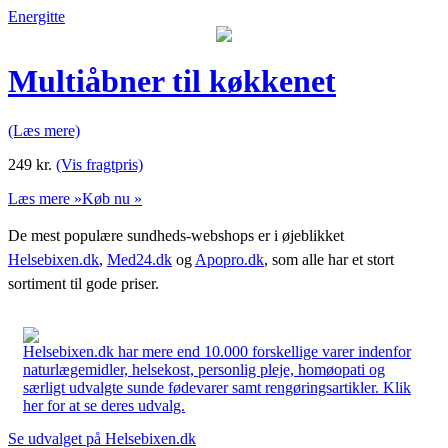
Energitte
Multiåbner til køkkenet
(Læs mere)
249
kr.
(Vis fragtpris)
Læs mere »
Køb nu »
De mest populære sundheds-webshops er i øjeblikket
Helsebixen.dk
,
Med24.dk
og
Apopro.dk
, som alle har et stort
sortiment til gode priser.
Helsebixen.dk har mere end 10.000 forskellige varer indenfor
naturlægemidler, helsekost, personlig pleje, homøopati og
særligt udvalgte sunde fødevarer samt rengøringsartikler. Klik
her for at se deres udvalg.
Se udvalget på Helsebixen.dk