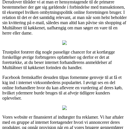
Derudover tilråder vi at man er hensynstagende til de primære
bestemmelser der gør sig gældende i forbindelse med transaktionen,
til eksempel hvilken ombytningspolitik online forretningen bruger. I
relation til det er det samtidig relevant, at man når som helst beholder
sin kvittering på e-mail, således man altid kan påvise sin shopping af
Multiåbner til køkkenet, uafhængig om man søger en vare til en
herre eller dame.
Trustpilot forærer dig nogle passelige chancer for at kortlægge
forskellige øvrige forbrugeres opfattelser og derfor er det at
foretrække, at du beser internet forhandlerens anmeldelser af
Multiåbner til køkkenet forinden du handler.
Facebook fremskaffer desuden tilpas fornemme genveje til at få et
kig ind i internet virksomhedens popularitet. I øvrigt ses en del
online forhandlere hvor du kan aflevere en vurdering af deres køb,
hvilket ydermere burde bruges til at afveje tidligere kunders
oplevelser.
Vores website er finansieret af indtægter fra reklamer. Vi har aftaler
med en gruppe af internet foretagender hvori vi annoncerer deres
produkter, og opnår provision når en af vores brugere gennemfører