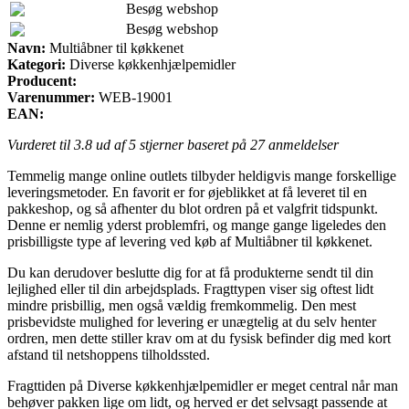
Besøg webshop
Besøg webshop
Navn:
Multiåbner til køkkenet
Kategori:
Diverse køkkenhjælpemidler
Producent:
Varenummer:
WEB-19001
EAN:
Vurderet til
3.8
ud af 5 stjerner baseret på
27
anmeldelser
Temmelig mange online outlets tilbyder heldigvis mange forskellige
leveringsmetoder. En favorit er for øjeblikket at få leveret til en
pakkeshop, og så afhenter du blot ordren på et valgfrit tidspunkt.
Denne er nemlig yderst problemfri, og mange gange ligeledes den
prisbilligste type af levering ved køb af Multiåbner til køkkenet.
Du kan derudover beslutte dig for at få produkterne sendt til din
lejlighed eller til din arbejdsplads. Fragttypen viser sig oftest lidt
mindre prisbillig, men også vældig fremkommelig. Den mest
prisbevidste mulighed for levering er unægtelig at du selv henter
ordren, men dette stiller krav om at du fysisk befinder dig med kort
afstand til netshoppens tilholdssted.
Fragttiden på Diverse køkkenhjælpemidler er meget central når man
behøver pakken lige om lidt, og herved er det selvsagt passende at