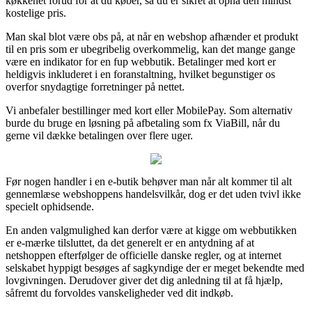
køkkenet forud for at du køber, så du er sikret at opnå den mindst
kostelige pris.
Man skal blot være obs på, at når en webshop afhænder et produkt
til en pris som er ubegribelig overkommelig, kan det mange gange
være en indikator for en fup webbutik. Betalinger med kort er
heldigvis inkluderet i en foranstaltning, hvilket begunstiger os
overfor snydagtige forretninger på nettet.
Vi anbefaler bestillinger med kort eller MobilePay. Som alternativ
burde du bruge en løsning på afbetaling som fx ViaBill, når du
gerne vil dække betalingen over flere uger.
Før nogen handler i en e-butik behøver man når alt kommer til alt
gennemlæse webshoppens handelsvilkår, dog er det uden tvivl ikke
specielt ophidsende.
En anden valgmulighed kan derfor være at kigge om webbutikken
er e-mærke tilsluttet, da det generelt er en antydning af at
netshoppen efterfølger de officielle danske regler, og at internet
selskabet hyppigt besøges af sagkyndige der er meget bekendte med
lovgivningen. Derudover giver det dig anledning til at få hjælp,
såfremt du forvoldes vanskeligheder ved dit indkøb.