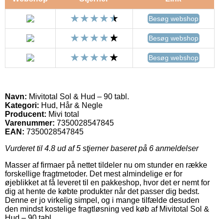
Besøg webshop
Besøg webshop
Besøg webshop
Navn:
Mivitotal Sol & Hud – 90 tabl.
Kategori:
Hud, Hår & Negle
Producent:
Mivi total
Varenummer:
7350028547845
EAN:
7350028547845
Vurderet til
4.8
ud af 5 stjerner baseret på
6
anmeldelser
Masser af firmaer på nettet tildeler nu om stunder en række
forskellige fragtmetoder. Det mest almindelige er for
øjeblikket at få leveret til en pakkeshop, hvor det er nemt for
dig at hente de købte produkter når det passer dig bedst.
Denne er jo virkelig simpel, og i mange tilfælde desuden
den mindst kostelige fragtløsning ved køb af Mivitotal Sol &
Hud – 90 tabl..