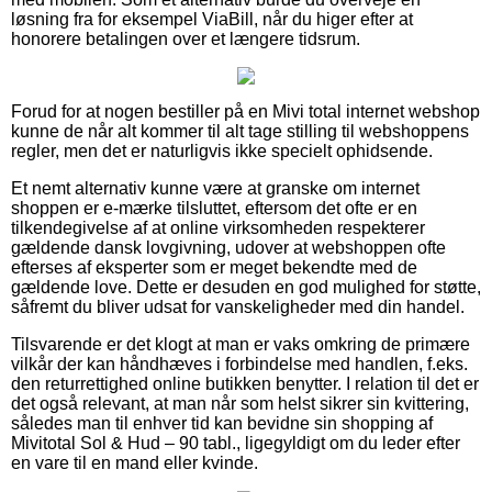
løsning fra for eksempel ViaBill, når du higer efter at
honorere betalingen over et længere tidsrum.
Forud for at nogen bestiller på en Mivi total internet webshop
kunne de når alt kommer til alt tage stilling til webshoppens
regler, men det er naturligvis ikke specielt ophidsende.
Et nemt alternativ kunne være at granske om internet
shoppen er e-mærke tilsluttet, eftersom det ofte er en
tilkendegivelse af at online virksomheden respekterer
gældende dansk lovgivning, udover at webshoppen ofte
efterses af eksperter som er meget bekendte med de
gældende love. Dette er desuden en god mulighed for støtte,
såfremt du bliver udsat for vanskeligheder med din handel.
Tilsvarende er det klogt at man er vaks omkring de primære
vilkår der kan håndhæves i forbindelse med handlen, f.eks.
den returrettighed online butikken benytter. I relation til det er
det også relevant, at man når som helst sikrer sin kvittering,
således man til enhver tid kan bevidne sin shopping af
Mivitotal Sol & Hud – 90 tabl., ligegyldigt om du leder efter
en vare til en mand eller kvinde.