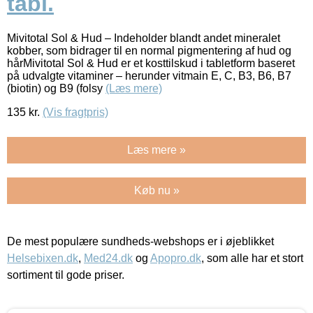
tabl.
Mivitotal Sol & Hud – Indeholder blandt andet mineralet
kobber, som bidrager til en normal pigmentering af hud og
hårMivitotal Sol & Hud er et kosttilskud i tabletform baseret
på udvalgte vitaminer – herunder vitmain E, C, B3, B6, B7
(biotin) og B9 (folsy
(Læs mere)
135
kr.
(Vis fragtpris)
Læs mere »
Køb nu »
De mest populære sundheds-webshops er i øjeblikket
Helsebixen.dk
,
Med24.dk
og
Apopro.dk
, som alle har et stort
sortiment til gode priser.