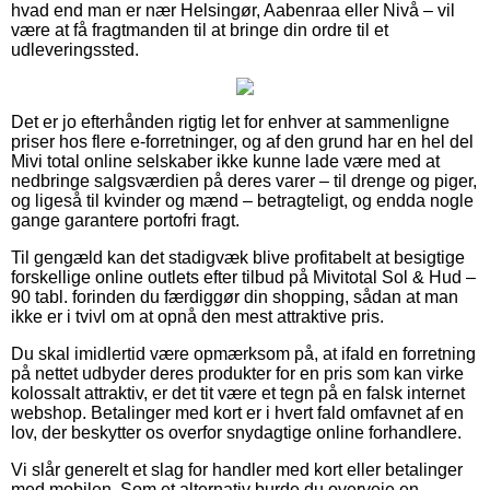
hvad end man er nær Helsingør, Aabenraa eller Nivå – vil
være at få fragtmanden til at bringe din ordre til et
udleveringssted.
Det er jo efterhånden rigtig let for enhver at sammenligne
priser hos flere e-forretninger, og af den grund har en hel del
Mivi total online selskaber ikke kunne lade være med at
nedbringe salgsværdien på deres varer – til drenge og piger,
og ligeså til kvinder og mænd – betragteligt, og endda nogle
gange garantere portofri fragt.
Til gengæld kan det stadigvæk blive profitabelt at besigtige
forskellige online outlets efter tilbud på Mivitotal Sol & Hud –
90 tabl. forinden du færdiggør din shopping, sådan at man
ikke er i tvivl om at opnå den mest attraktive pris.
Du skal imidlertid være opmærksom på, at ifald en forretning
på nettet udbyder deres produkter for en pris som kan virke
kolossalt attraktiv, er det tit være et tegn på en falsk internet
webshop. Betalinger med kort er i hvert fald omfavnet af en
lov, der beskytter os overfor snydagtige online forhandlere.
Vi slår generelt et slag for handler med kort eller betalinger
med mobilen. Som et alternativ burde du overveje en