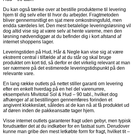
Du kan også tænke over at bestille produkterne til levering
hjem til dig selv eller til hvor du arbejder. Fragtmetoden
bliver gennemsnitligt en sjat mere omkostningsfuld, men
endda særdeles let. Den mest betalelige leveringsløsning vil
dog altid vise sig at være selv at hente varerne, men den
løsning nødvendiggør at du befinder dig i kort afstand af
internet shoppens lager.
Leveringstiden på Hud, Hår & Negle kan vise sig at være
ekstremt central i tilfælde af at du står og skal bruge
produktet om kort tid, så derfor er det virkelig relevant at man
ser nærmere på det estimerede leveringstidspunkt på den
relevante vare.
En lang række outlets på nettet stiller garanti om levering
efter en enkelt hverdag på en hel del varenumre,
eksempelvis Mivitotal Sol & Hud – 90 tabl., hvilket dog
afhænger af at bestillingen gennemføres forinden et
angivent klokkeslæt, således at de kan nå at få produktet ud
af døren inden de pakkeansatte tager hjem.
Visse internet outlets garanterer fragt uden gebyr, men typisk
forudsætter det at du indkøber for en fastsat sum. Derudover
kunne man gribe den mest letkøbte form for fragt, hvilket tit –