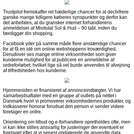
Trustpilot fremskaffer ret hæderlige chancer for at dechifrere
ganske mange tidligere køberes synspunkter og derfor kan
det anbefales, at du gransker internet forhandlerens
anmeldelser af Mivitotal Sol & Hud – 90 tabl. inden du
færdiggør din shopping.
Facebook yder på samme måde flere anstændige chancer
for at få en idé om online webshoppens troværdighed.
Derudover ses mange online virksomheder som giver
kunderne mulighed for at publicere en anmeldelse af
ordreforløbet, hvilket lige så vel burde anvendes til afvejning
af tilfredsheden hos kunderne.
Hjemmesiden er finansieret af annonceindtægter. Vi har
samarbejdsaftaler med en gruppe af outlets på nettet i
Danmark hvori vi promoverer virksomhedernes produkter, og
indkasserer honorar forudsat den person vi sender videre
foretager en ordre.
Orientering om tilbud og e-forhandlere opretholdes ofte, men
vi kan ikke stilles ansvarlig for justeringer der eventuelt er
foretaget efter at vi senest opdaterede de anvendte data.