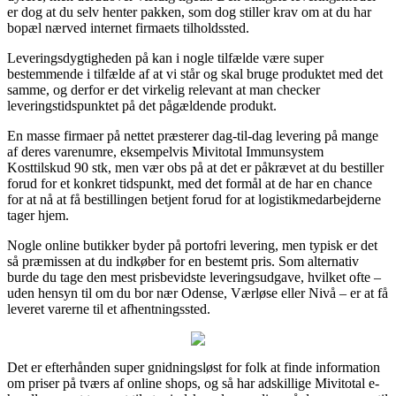
er dog at du selv henter pakken, som dog stiller krav om at du har
bopæl nærved internet firmaets tilholdssted.
Leveringsdygtigheden på kan i nogle tilfælde være super
bestemmende i tilfælde af at vi står og skal bruge produktet med det
samme, og derfor er det virkelig relevant at man checker
leveringstidspunktet på det pågældende produkt.
En masse firmaer på nettet præsterer dag-til-dag levering på mange
af deres varenumre, eksempelvis Mivitotal Immunsystem
Kosttilskud 90 stk, men vær obs på at det er påkrævet at du bestiller
forud for et konkret tidspunkt, med det formål at de har en chance
for at nå at få bestillingen betjent forud for at logistikmedarbejderne
tager hjem.
Nogle online butikker byder på portofri levering, men typisk er det
så præmissen at du indkøber for en bestemt pris. Som alternativ
burde du tage den mest prisbevidste leveringsudgave, hvilket ofte –
uden hensyn til om du bor nær Odense, Værløse eller Nivå – er at få
leveret varerne til et afhentningssted.
Det er efterhånden super gnidningsløst for folk at finde information
om priser på tværs af online shops, og så har adskillige Mivitotal e-