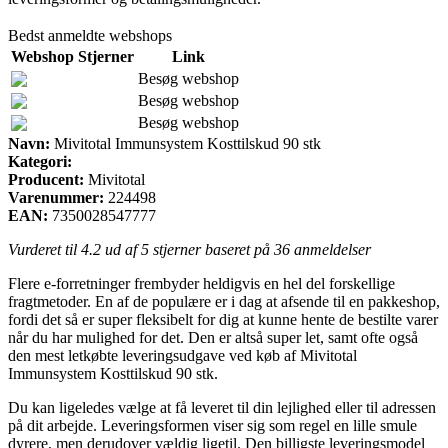
Bedst anmeldte webshops
Webshop
Stjerner
Link
Besøg webshop
Besøg webshop
Besøg webshop
Navn:
Mivitotal Immunsystem Kosttilskud 90 stk
Kategori:
Producent:
Mivitotal
Varenummer:
224498
EAN:
7350028547777
Vurderet til
4.2
ud af 5 stjerner baseret på
36
anmeldelser
Flere e-forretninger frembyder heldigvis en hel del forskellige
fragtmetoder. En af de populære er i dag at afsende til en pakkeshop,
fordi det så er super fleksibelt for dig at kunne hente de bestilte varer
når du har mulighed for det. Den er altså super let, samt ofte også
den mest letkøbte leveringsudgave ved køb af Mivitotal
Immunsystem Kosttilskud 90 stk.
Du kan ligeledes vælge at få leveret til din lejlighed eller til adressen
på dit arbejde. Leveringsformen viser sig som regel en lille smule
dyrere, men derudover vældig ligetil. Den billigste leveringsmodel