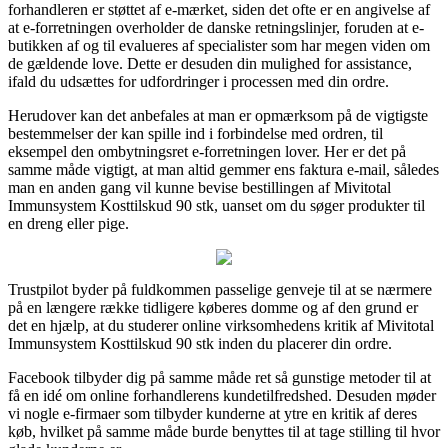
forhandleren er støttet af e-mærket, siden det ofte er en angivelse af
at e-forretningen overholder de danske retningslinjer, foruden at e-
butikken af og til evalueres af specialister som har megen viden om
de gældende love. Dette er desuden din mulighed for assistance,
ifald du udsættes for udfordringer i processen med din ordre.
Herudover kan det anbefales at man er opmærksom på de vigtigste
bestemmelser der kan spille ind i forbindelse med ordren, til
eksempel den ombytningsret e-forretningen lover. Her er det på
samme måde vigtigt, at man altid gemmer ens faktura e-mail, således
man en anden gang vil kunne bevise bestillingen af Mivitotal
Immunsystem Kosttilskud 90 stk, uanset om du søger produkter til
en dreng eller pige.
Trustpilot byder på fuldkommen passelige genveje til at se nærmere
på en længere række tidligere køberes domme og af den grund er
det en hjælp, at du studerer online virksomhedens kritik af Mivitotal
Immunsystem Kosttilskud 90 stk inden du placerer din ordre.
Facebook tilbyder dig på samme måde ret så gunstige metoder til at
få en idé om online forhandlerens kundetilfredshed. Desuden møder
vi nogle e-firmaer som tilbyder kunderne at ytre en kritik af deres
køb, hvilket på samme måde burde benyttes til at tage stilling til hvor