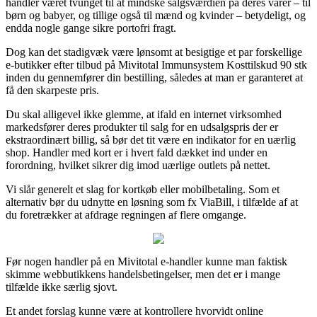
handler været tvunget til at mindske salgsværdien på deres varer – til
børn og babyer, og tillige også til mænd og kvinder – betydeligt, og
endda nogle gange sikre portofri fragt.
Dog kan det stadigvæk være lønsomt at besigtige et par forskellige
e-butikker efter tilbud på Mivitotal Immunsystem Kosttilskud 90 stk
inden du gennemfører din bestilling, således at man er garanteret at
få den skarpeste pris.
Du skal alligevel ikke glemme, at ifald en internet virksomhed
markedsfører deres produkter til salg for en udsalgspris der er
ekstraordinært billig, så bør det tit være en indikator for en uærlig
shop. Handler med kort er i hvert fald dækket ind under en
forordning, hvilket sikrer dig imod uærlige outlets på nettet.
Vi slår generelt et slag for kortkøb eller mobilbetaling. Som et
alternativ bør du udnytte en løsning som fx ViaBill, i tilfælde af at
du foretrækker at afdrage regningen af flere omgange.
Før nogen handler på en Mivitotal e-handler kunne man faktisk
skimme webbutikkens handelsbetingelser, men det er i mange
tilfælde ikke særlig sjovt.
Et andet forslag kunne være at kontrollere hvorvidt online