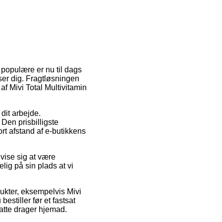
t populære er nu til dags
sser dig. Fragtløsningen
af Mivi Total Multivitamin
 dit arbejde.
Den prisbilligste
ort afstand af e-butikkens
vise sig at være
ig på sin plads at vi
dukter, eksempelvis Mivi
estiller før et fastsat
satte drager hjemad.