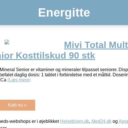
Energitte
Mivi Total Mul
ior Kosttilskud 90 stk
 Mineral Senior er vitaminer og mineraler tilpasset seniorer. Dis
alet daglig dosis: 1 tablet i forbindelse med et måltid. Doseri
: Ca
(Læs mere)
Køb nu »
eds-webshops er i øjeblikket
Helsebixen.dk
,
Med24.dk
og
Apop