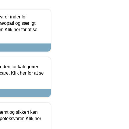
arer indenfor
møopati og særligt
 Klik her for at se
nden for kategorier
re. Klik her for at se
emt og sikkert kan
oteksvarer. Klik her