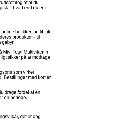
orudsætning af at du
ypisk – hvad end du er i
online butikker, og til tak
eres produkter – til
n gebyr.
å Mivi Total Multivitamin
ligt sikker på at modtage
lgspris som virker
 Bestillinger med kort er
u drage fordel af en
ver en periode.
ngsvilkår, det er dog