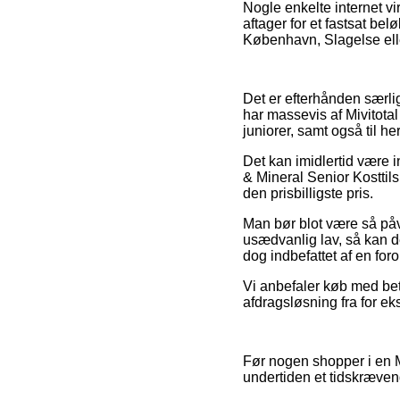
Nogle enkelte internet vi
aftager for et fastsat bel
København, Slagelse eller
Det er efterhånden særligt
har massevis af Mivitotal
juniorer, samt også til h
Det kan imidlertid være i
& Mineral Senior Kosttil
den prisbilligste pris.
Man bør blot være så påva
usædvanlig lav, så kan d
dog indbefattet af en for
Vi anbefaler køb med bet
afdragsløsning fra for eks
Før nogen shopper i en Mi
undertiden et tidskræven