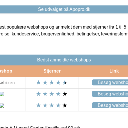
Se udvalget på Apopro.dk
t populære webshops og anmeldt dem med stjerner fra 1 til 5 ud
rrelse, kundeservice, brugervenlighed, betingelser, leveringsfor
Bedst anmeldte webshops
bshop
Stjerner
Link
Besøg websh
Besøg websh
Besøg websh