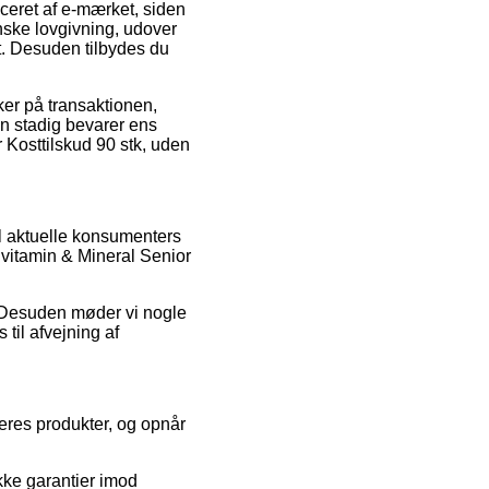
iceret af e-mærket, siden
anske lovgivning, udover
et. Desuden tilbydes du
ker på transaktionen,
an stadig bevarer ens
 Kosttilskud 90 stk, uden
el aktuelle konsumenters
tivitamin & Mineral Senior
et. Desuden møder vi nogle
 til afvejning af
eres produkter, og opnår
kke garantier imod