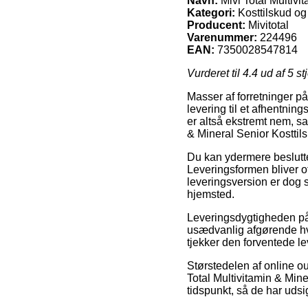
Navn:
Mivi Total Multivi
Kategori:
Kosttilskud og 
Producent:
Mivitotal
Varenummer:
224496
EAN:
7350028547814
Vurderet til
4.4
ud af 5 st
Masser af forretninger på
levering til et afhentnin
er altså ekstremt nem, sa
& Mineral Senior Kosttils
Du kan ydermere beslutte 
Leveringsformen bliver o
leveringsversion er dog s
hjemsted.
Leveringsdygtigheden på 
usædvanlig afgørende hvi
tjekker den forventede le
Størstedelen af online ou
Total Multivitamin & Mine
tidspunkt, så de har udsi