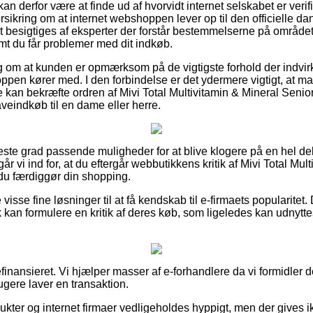
 derfor være at finde ud af hvorvidt internet selskabet er verif
orsikring om at internet webshoppen lever op til den officielle d
tit besigtiges af eksperter der forstår bestemmelserne på områd
remt du får problemer med dit indkøb.
lag om at kunden er opmærksom på de vigtigste forhold der indvir
hoppen kører med. I den forbindelse er det ydermere vigtigt, at m
 kan bekræfte ordren af Mivi Total Multivitamin & Mineral Senior
veindkøb til en dame eller herre.
øjeste grad passende muligheder for at blive klogere på en hel d
år vi ind for, at du eftergår webbutikkens kritik af Mivi Total Mul
 du færdiggør din shopping.
e visse fine løsninger til at få kendskab til e-firmaets popularit
k kan formulere en kritik af deres køb, som ligeledes kan udnyttes
nansieret. Vi hjælper masser af e-forhandlere da vi formidler d
gere laver en transaktion.
ukter og internet firmaer vedligeholdes hyppigt, men der gives i