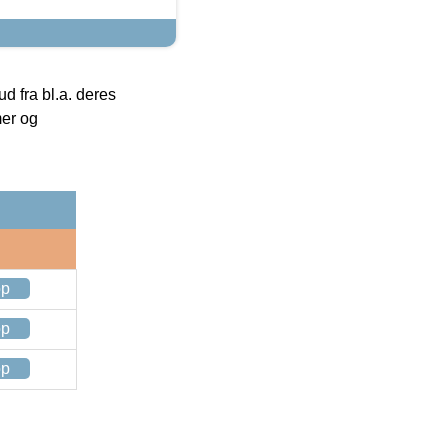
 fra bl.a. deres
mer og
op
op
op