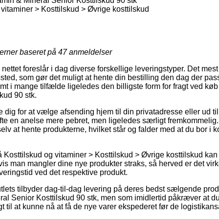
tamin & Mineral Senior Kosttilskud 90 stk
vitaminer > Kosttilskud > Øvrige kosttilskud
jerner baseret på
47
anmeldelser
 nettet foreslår i dag diverse forskellige leveringstyper. Det mes
gssted, som gør det muligt at hente din bestilling den dag der pa
mt i mange tilfælde ligeledes den billigste form for fragt ved køb 
kud 90 stk.
dig for at vælge afsending hjem til din privatadresse eller ud til
fte en anelse mere pebret, men ligeledes særligt fremkommelig. 
elv at hente produkterne, hvilket står og falder med at du bor i k
Kosttilskud og vitaminer > Kosttilskud > Øvrige kosttilskud kan 
s man mangler dine nye produkter straks, så herved er det virkel
veringstid ved det respektive produkt.
tlets tilbyder dag-til-dag levering på deres bedst sælgende pro
ral Senior Kosttilskud 90 stk, men som imidlertid påkræver at du b
gt til at kunne nå at få de nye varer ekspederet før de logistikan