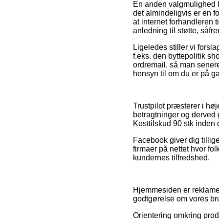
En anden valgmulighed kan
det almindeligvis er en f
at internet forhandleren 
anledning til støtte, såf
Ligeledes stiller vi fors
f.eks. den byttepolitik s
ordremail, så man senere
hensyn til om du er på ga
Trustpilot præsterer i h
betragtninger og derved g
Kosttilskud 90 stk inden
Facebook giver dig tillig
firmaer på nettet hvor fol
kundernes tilfredshed.
Hjemmesiden er reklamefi
godtgørelse om vores bru
Orientering omkring prod