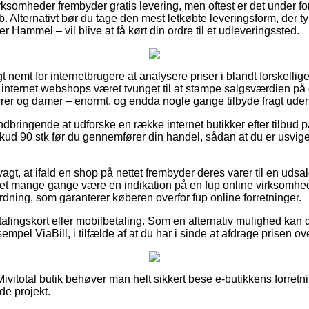
rksomheder frembyder gratis levering, men oftest er det under f
øb. Alternativt bør du tage den mest letkøbte leveringsform, der t
 Hammel – vil blive at få kørt din ordre til et udleveringssted.
 nemt for internetbrugere at analysere priser i blandt forskellige 
 internet webshops været tvunget til at stampe salgsværdien på d
errer og damer – enormt, og endda nogle gange tilbyde fragt ude
ndbringende at udforske en række internet butikker efter tilbud p
skud 90 stk før du gennemfører din handel, sådan at du er usvige
gt, at ifald en shop på nettet frembyder deres varer til en udsa
et mange gange være en indikation på en fup online virksomhed.
ordning, som garanterer køberen overfor fup online forretninger.
alingskort eller mobilbetaling. Som en alternativ mulighed kan d
empel ViaBill, i tilfælde af at du har i sinde at afdrage prisen o
vitotal butik behøver man helt sikkert bese e-butikkens forretni
de projekt.