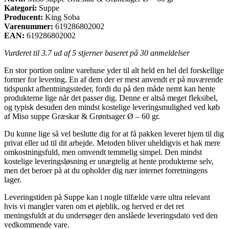
Kategori:
Suppe
Producent:
King Soba
Varenummer:
619286802002
EAN:
619286802002
Vurderet til
3.7
ud af 5 stjerner baseret på
30
anmeldelser
En stor portion online varehuse yder til alt held en hel del forskellige
former for levering. En af dem der er mest anvendt er på nuværende
tidspunkt afhentningssteder, fordi du på den måde nemt kan hente
produkterne lige når det passer dig. Denne er altså meget fleksibel,
og typisk desuden den mindst kostelige leveringsmulighed ved køb
af Miso suppe Græskar & Grøntsager Ø – 60 gr.
Du kunne lige så vel beslutte dig for at få pakken leveret hjem til dig
privat eller ud til dit arbejde. Metoden bliver uheldigvis et hak mere
omkostningsfuld, men omvendt temmelig simpel. Den mindst
kostelige leveringsløsning er unægtelig at hente produkterne selv,
men det beroer på at du opholder dig nær internet forretningens
lager.
Leveringstiden på Suppe kan i nogle tilfælde være ultra relevant
hvis vi mangler varen om et øjeblik, og herved er det ret
meningsfuldt at du undersøger den anslåede leveringsdato ved den
vedkommende vare.