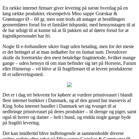
En række internet firmaer giver levering på næste hverdag på en
lang række produkter, eksempelvis Miso suppe Græskar &
Grøntsager Ø – 60 gr, men som trods alt antager at bestillingen
gennemføres forud for et fastslået tidspunkt, med hensynstagen til at
de har udsigt til at kunne nå at få pakken ud af døren forud for at
logistikpersonalet har fri.
Nogle få e-forhandlere sikrer fragt uden betaling, men for det meste
er det betinget af at man indkøber for en fastsat sum. Derudover
skulle du foretrække den mest betalelige fragtmetode, hvilket mange
gange – uden hensyn til om man befinder sig tæt på Horsens, Farum
eller Hinnerup – vil blive at få fragtfirmaet til at levere produkterne
til et udleveringssted.
Det er i dag ret bekvemt for købere at vurdere prisniveauet i blandt
flere internet butikker i Danmark, og af den grund har massevis af
King Soba internet handler i Danmark set sig tvunget til at
nedbringe prisniveauet på deres produkter – til drenge og piger, samt
også til herrer og damer – helt i bund, og endda nogle gange byde
på fragtfri levering.
Det kan imidlertid blive indbringende at sammenholde diverse
online outlets efter rabat på Miso suppe Græskar & Grøntsager Ø –