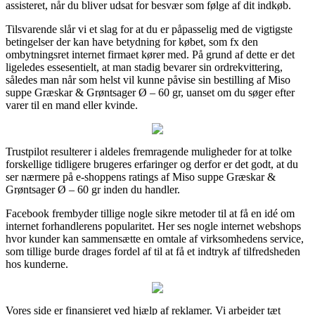
assisteret, når du bliver udsat for besvær som følge af dit indkøb.
Tilsvarende slår vi et slag for at du er påpasselig med de vigtigste
betingelser der kan have betydning for købet, som fx den
ombytningsret internet firmaet kører med. På grund af dette er det
ligeledes essesentielt, at man stadig bevarer sin ordrekvittering,
således man når som helst vil kunne påvise sin bestilling af Miso
suppe Græskar & Grøntsager Ø – 60 gr, uanset om du søger efter
varer til en mand eller kvinde.
Trustpilot resulterer i aldeles fremragende muligheder for at tolke
forskellige tidligere brugeres erfaringer og derfor er det godt, at du
ser nærmere på e-shoppens ratings af Miso suppe Græskar &
Grøntsager Ø – 60 gr inden du handler.
Facebook frembyder tillige nogle sikre metoder til at få en idé om
internet forhandlerens popularitet. Her ses nogle internet webshops
hvor kunder kan sammensætte en omtale af virksomhedens service,
som tillige burde drages fordel af til at få et indtryk af tilfredsheden
hos kunderne.
Vores side er finansieret ved hjælp af reklamer. Vi arbejder tæt