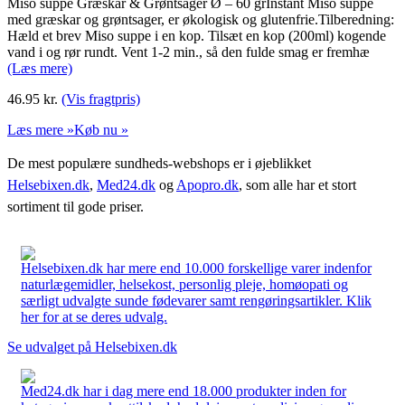
Miso suppe Græskar & Grøntsager Ø – 60 grInstant Miso suppe
med græskar og grøntsager, er økologisk og glutenfrie.Tilberedning:
Hæld et brev Miso suppe i en kop. Tilsæt en kop (200ml) kogende
vand i og rør rundt. Vent 1-2 min., så den fulde smag er fremhæ
(Læs mere)
46.95
kr.
(Vis fragtpris)
Læs mere »
Køb nu »
De mest populære sundheds-webshops er i øjeblikket
Helsebixen.dk
,
Med24.dk
og
Apopro.dk
, som alle har et stort
sortiment til gode priser.
Helsebixen.dk har mere end 10.000 forskellige varer indenfor
naturlægemidler, helsekost, personlig pleje, homøopati og
særligt udvalgte sunde fødevarer samt rengøringsartikler. Klik
her for at se deres udvalg.
Se udvalget på Helsebixen.dk
Med24.dk har i dag mere end 18.000 produkter inden for