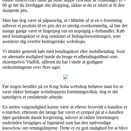
60 gr før du færdiggør din shopping, sådan at du er sikret at få den
skarpeste pris.
Man bør dog være så påpasselig, at i tilfælde af at en e-forretning
udlover et produkt til en pris der er utrolig overkommelig, så bør det
mange gange være et fingerpeg om en uoprigtig e-forhandler. Køb
med betalingskort er dog omsluttet af Indsigelsesordningen, som
assisterer dig overfor bedrageriske webshops.
Vi tilråder generelt køb med betalingskort eller mobilbetaling. Som
en alternativ mulighed burde du bruge et afbetalingstilbud som
eksempelvis ViaBill, såfremt du har i sinde at godtgøre
omkostningerne over flere uger.
Før nogen bestiller på en King Soba webshop behøver man for at
være sikker betragte webshoppens forretningsvilkår, dog er det
naturligvis et omfattende arbejde.
En anden valgmulighed kunne være at efterse hvorvidt e-handlen er
e-mærket, eftersom det længe har været et sympol på at e-handlen
føjer gældende dansk lovgivning, udover at online forretningen
undertiden besigtiges af fagmænd som har den nødvendige
knowhow om retningslinjerne. Dette er en god mulighed for at blive