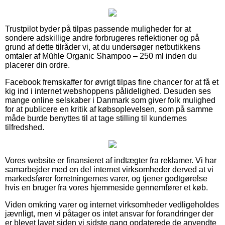
Trustpilot byder på tilpas passende muligheder for at
sondere adskillige andre forbrugeres reflektioner og på
grund af dette tilråder vi, at du undersøger netbutikkens
omtaler af Mühle Organic Shampoo – 250 ml inden du
placerer din ordre.
Facebook fremskaffer for øvrigt tilpas fine chancer for at få et
kig ind i internet webshoppens pålidelighed. Desuden ses
mange online selskaber i Danmark som giver folk mulighed
for at publicere en kritik af købsoplevelsen, som på samme
måde burde benyttes til at tage stilling til kundernes
tilfredshed.
Vores website er finansieret af indtægter fra reklamer. Vi har
samarbejder med en del internet virksomheder derved at vi
markedsfører forretningernes varer, og tjener godtgørelse
hvis en bruger fra vores hjemmeside gennemfører et køb.
Viden omkring varer og internet virksomheder vedligeholdes
jævnligt, men vi påtager os intet ansvar for forandringer der
er blevet lavet siden vi sidste gang opdaterede de anvendte