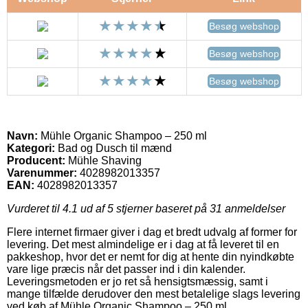
Besøg webshop
Besøg webshop
Besøg webshop
Navn:
Mühle Organic Shampoo – 250 ml
Kategori:
Bad og Dusch til mænd
Producent:
Mühle Shaving
Varenummer:
4028982013357
EAN:
4028982013357
Vurderet til
4.1
ud af 5 stjerner baseret på
31
anmeldelser
Flere internet firmaer giver i dag et bredt udvalg af former for
levering. Det mest almindelige er i dag at få leveret til en
pakkeshop, hvor det er nemt for dig at hente din nyindkøbte
vare lige præcis når det passer ind i din kalender.
Leveringsmetoden er jo ret så hensigtsmæssig, samt i
mange tilfælde derudover den mest betalelige slags levering
ved køb af Mühle Organic Shampoo – 250 ml.