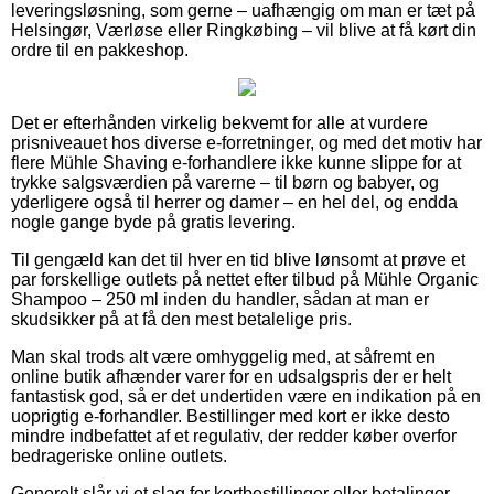
leveringsløsning, som gerne – uafhængig om man er tæt på
Helsingør, Værløse eller Ringkøbing – vil blive at få kørt din
ordre til en pakkeshop.
Det er efterhånden virkelig bekvemt for alle at vurdere
prisniveauet hos diverse e-forretninger, og med det motiv har
flere Mühle Shaving e-forhandlere ikke kunne slippe for at
trykke salgsværdien på varerne – til børn og babyer, og
yderligere også til herrer og damer – en hel del, og endda
nogle gange byde på gratis levering.
Til gengæld kan det til hver en tid blive lønsomt at prøve et
par forskellige outlets på nettet efter tilbud på Mühle Organic
Shampoo – 250 ml inden du handler, sådan at man er
skudsikker på at få den mest betalelige pris.
Man skal trods alt være omhyggelig med, at såfremt en
online butik afhænder varer for en udsalgspris der er helt
fantastisk god, så er det undertiden være en indikation på en
uoprigtig e-forhandler. Bestillinger med kort er ikke desto
mindre indbefattet af et regulativ, der redder køber overfor
bedrageriske online outlets.
Generelt slår vi et slag for kortbestillinger eller betalinger