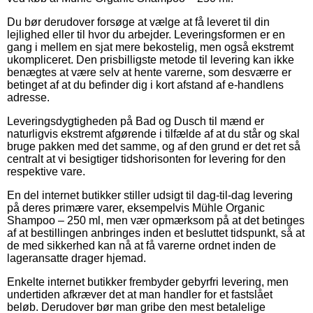
Du bør derudover forsøge at vælge at få leveret til din
lejlighed eller til hvor du arbejder. Leveringsformen er en
gang i mellem en sjat mere bekostelig, men også ekstremt
ukompliceret. Den prisbilligste metode til levering kan ikke
benægtes at være selv at hente varerne, som desværre er
betinget af at du befinder dig i kort afstand af e-handlens
adresse.
Leveringsdygtigheden på Bad og Dusch til mænd er
naturligvis ekstremt afgørende i tilfælde af at du står og skal
bruge pakken med det samme, og af den grund er det ret så
centralt at vi besigtiger tidshorisonten for levering for den
respektive vare.
En del internet butikker stiller udsigt til dag-til-dag levering
på deres primære varer, eksempelvis Mühle Organic
Shampoo – 250 ml, men vær opmærksom på at det betinges
af at bestillingen anbringes inden et besluttet tidspunkt, så at
de med sikkerhed kan nå at få varerne ordnet inden de
lageransatte drager hjemad.
Enkelte internet butikker frembyder gebyrfri levering, men
undertiden afkræver det at man handler for et fastslået
beløb. Derudover bør man gribe den mest betalelige