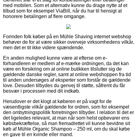
med mobilen. Som et alternativ kunne du drage nytte af et
tilbud som for eksempel ViaBill, når du har til hensigt at
honorere betalingen af flere omgange.
Forinden folk køber på en Mühle Shaving internet webshop
behøver de for at være sikker overveje virksomhedens vilkår,
men det er tit ikke videre spændende.
En anden mulighed kunne være at efterse om e-
forhandleren er medlem af e-mærke ordningen, da det kan
være en forsikring om at online butikken tilslutter sig de
gældende danske regler, samt at online webshoppen fra tid
til anden undersøges af eksperter som forstår de gældende
love. Desuden tilbydes du genvej til støtte, såfremt du får
besvær i processen med dit indkøb.
Herudover er det klogt at køberen er på vagt for de
væsentligste vilkår gældende for ordren, som for eksempel
den ombytningspolitik forretningen tilbyder. I relation til det er
det ligeledes relevant, at man når som helst opbevarer ens
købsbekræftelse, så man fremadrettet vil kunne bevidne sit
køb af Mühle Organic Shampoo – 250 ml, om du skal købe
en gave til en kvinde eller mand.