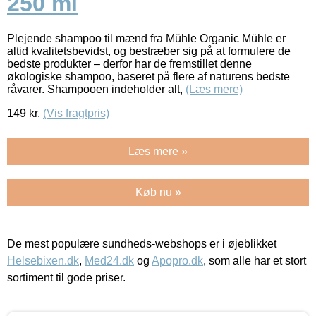
250 ml
Plejende shampoo til mænd fra Mühle Organic Mühle er
altid kvalitetsbevidst, og bestræber sig på at formulere de
bedste produkter – derfor har de fremstillet denne
økologiske shampoo, baseret på flere af naturens bedste
råvarer. Shampooen indeholder alt,
(Læs mere)
149
kr.
(Vis fragtpris)
Læs mere »
Køb nu »
De mest populære sundheds-webshops er i øjeblikket
Helsebixen.dk
,
Med24.dk
og
Apopro.dk
, som alle har et stort
sortiment til gode priser.