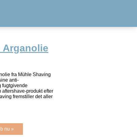
 Arganolie
nolie fra Mühle Shaving
ine anti-
g fugtgivende
aftershave-produkt efter
ing fremstiller det aller
b nu »