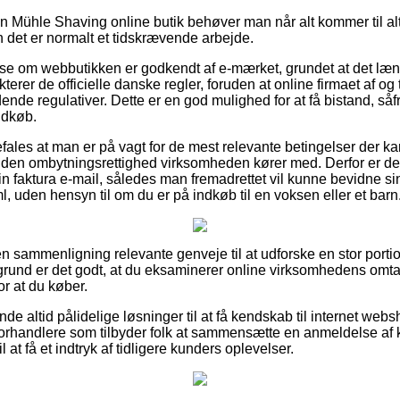
i en Mühle Shaving online butik behøver man når alt kommer til a
det er normalt et tidskrævende arbejde.
t se om webbutikken er godkendt af e-mærket, grundet at det læn
rer de officielle danske regler, foruden at online firmaet af og 
ende regulativer. Dette er en god mulighed for at få bistand, så
ndkøb.
fales at man er på vagt for de mest relevante betingelser der k
den ombytningsrettighed virksomheden kører med. Derfor er det 
n faktura e-mail, således man fremadrettet vil kunne bevidne sin
, uden hensyn til om du er på indkøb til en voksen eller et barn
en sammenligning relevante genveje til at udforske en stor porti
grund er det godt, at du eksaminerer online virksomhedens omta
or at du køber.
de altid pålidelige løsninger til at få kendskab til internet web
-forhandlere som tilbyder folk at sammensætte en anmeldelse af 
at få et indtryk af tidligere kunders oplevelser.