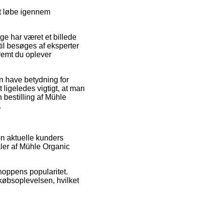
lt løbe igennem
ge har været et billede
til besøges af eksperter
fremt du oplever
an have betydning for
ligeledes vigtigt, at man
 bestilling af Mühle
.
on aktuelle kunders
ler af Mühle Organic
shoppens popularitet.
købsoplevelsen, hvilket