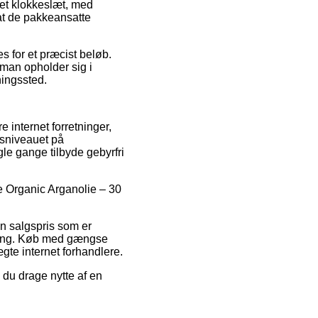
ået klokkeslæt, med
 at de pakkeansatte
s for et præcist beløb.
 man opholder sig i
tningssted.
e internet forretninger,
isniveauet på
gle gange tilbyde gebyrfri
le Organic Arganolie – 30
 en salgspris som er
etning. Køb med gængse
gte internet forhandlere.
 du drage nytte af en