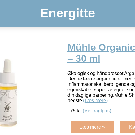
Energitte
Mühle Organic
– 30 ml
Økologisk og håndpresset Arga
Denne lækre arganolie er med s
inflammatoriske, beroligende o
egenskaber super velegnet som 
din daglige barbering.Mühle Shav
bedste
(Læs mere)
175
kr.
(Vis fragtpris)
Læs mere »
Kø