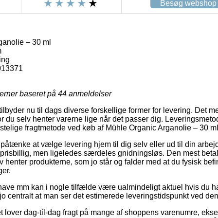
Besøg webshop
anolie – 30 ml
m
ing
013371
jerner baseret på
44
anmeldelser
ilbyder nu til dags diverse forskellige former for levering. Det
du selv henter varerne lige når det passer dig. Leveringsmetod
ostelige fragtmetode ved køb af Mühle Organic Arganolie – 30 ml
ænke at vælge levering hjem til dig selv eller ud til din arbe
 prisbillig, men ligeledes særdeles gnidningsløs. Den mest betal
v henter produkterne, som jo står og falder med at du fysisk befin
ger.
ave mm kan i nogle tilfælde være ualmindeligt aktuel hvis du har
jo centralt at man ser det estimerede leveringstidspunkt ved den
et lover dag-til-dag fragt på mange af shoppens varenumre, ek