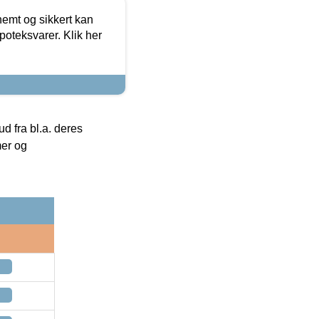
emt og sikkert kan
oteksvarer. Klik her
 fra bl.a. deres
mer og