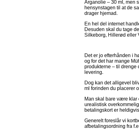
Arganolie – 30 ml, men s
hensynstagen til at de sa
drager hjemad.
En hel del internet handl
Desuden skal du tage den
Silkeborg, Hillerød eller V
Det er jo efterhånden i h
og for det har mange Müh
produkterne – til drenge 
levering.
Dog kan det alligevel bl
ml forinden du placerer or
Man skal bare være klar ov
urealistisk overkommelig
betalingskort er heldigv
Generelt foreslår vi kort
afbetalingsordning fra f.e