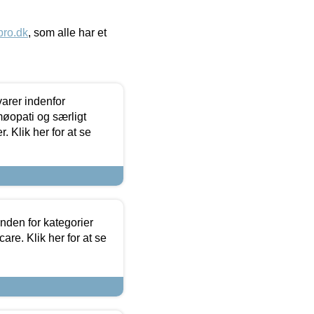
ro.dk
, som alle har et
arer indenfor
møopati og særligt
 Klik her for at se
nden for kategorier
re. Klik her for at se