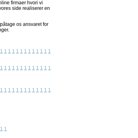
ine firmaer hvori vi
vores side realiserer en
 påtage os ansvaret for
nger.
1
1
1
1
1
1
1
1
1
1
1
1
1
1
1
1
1
1
1
1
1
1
1
1
1
1
1
1
1
1
1
1
1
1
1
1
1
1
1
1
1