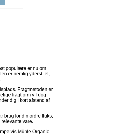
 mest populære er nu om
en er nemlig yderst let,
.
jdsplads. Fragtmetoden er
elige fragtform vil dog
der dig i kort afstand af
 brug for din ordre fluks,
 relevante vare.
sempelvis Mühle Organic