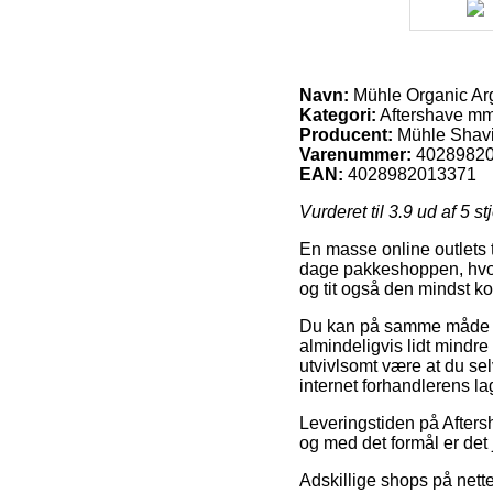
Navn:
Mühle Organic Arg
Kategori:
Aftershave m
Producent:
Mühle Shav
Varenummer:
4028982
EAN:
4028982013371
Vurderet til
3.9
ud af 5 st
En masse online outlets t
dage pakkeshoppen, hvor 
og tit også den mindst k
Du kan på samme måde påt
almindeligvis lidt mindre
utvivlsomt være at du sel
internet forhandlerens la
Leveringstiden på Aftersh
og med det formål er det 
Adskillige shops på nett