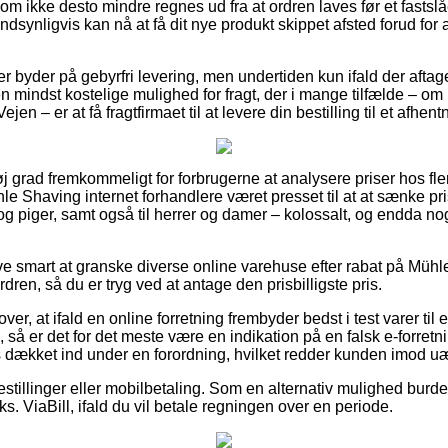
om ikke desto mindre regnes ud fra at ordren laves før et fastsl
ndsynligvis kan nå at få dit nye produkt skippet afsted forud for
er byder på gebyrfri levering, men undertiden kun ifald der aftage
 mindst kostelige mulighed for fragt, der i mange tilfælde – om
ejen – er at få fragtfirmaet til at levere din bestilling til et afhen
øj grad fremkommeligt for forbrugerne at analysere priser hos fler
le Shaving internet forhandlere været presset til at at sænke pr
og piger, samt også til herrer og damer – kolossalt, og endda no
ive smart at granske diverse online varehuse efter rabat på Müh
dren, så du er tryg ved at antage den prisbilligste pris.
er, at ifald en online forretning frembyder bedst i test varer til
, så er det for det meste være en indikation på en falsk e-forr
is dækket ind under en forordning, hvilket redder kunden imod uæ
bestillinger eller mobilbetaling. Som en alternativ mulighed burde
ks. ViaBill, ifald du vil betale regningen over en periode.