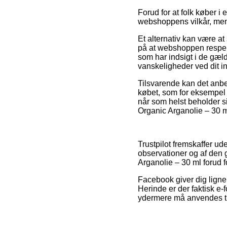
Forud for at folk køber 
webshoppens vilkår, men 
Et alternativ kan være a
på at webshoppen respekte
som har indsigt i de gæld
vanskeligheder ved dit i
Tilsvarende kan det anbe
købet, som for eksempel 
når som helst beholder si
Organic Arganolie – 30 ml
Trustpilot fremskaffer ud
observationer og af den 
Arganolie – 30 ml forud f
Facebook giver dig lignen
Herinde er der faktisk e
ydermere må anvendes til 