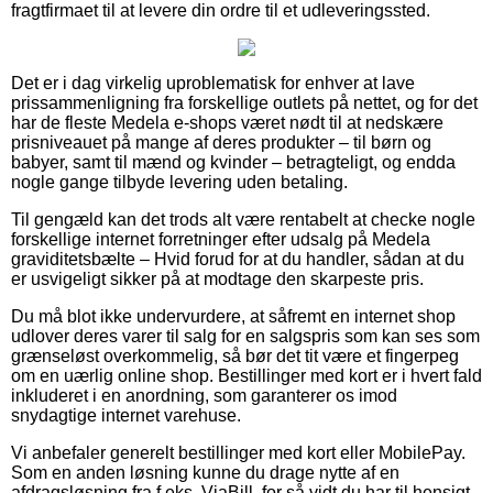
fragtfirmaet til at levere din ordre til et udleveringssted.
Det er i dag virkelig uproblematisk for enhver at lave
prissammenligning fra forskellige outlets på nettet, og for det
har de fleste Medela e-shops været nødt til at nedskære
prisniveauet på mange af deres produkter – til børn og
babyer, samt til mænd og kvinder – betragteligt, og endda
nogle gange tilbyde levering uden betaling.
Til gengæld kan det trods alt være rentabelt at checke nogle
forskellige internet forretninger efter udsalg på Medela
graviditetsbælte – Hvid forud for at du handler, sådan at du
er usvigeligt sikker på at modtage den skarpeste pris.
Du må blot ikke undervurdere, at såfremt en internet shop
udlover deres varer til salg for en salgspris som kan ses som
grænseløst overkommelig, så bør det tit være et fingerpeg
om en uærlig online shop. Bestillinger med kort er i hvert fald
inkluderet i en anordning, som garanterer os imod
snydagtige internet varehuse.
Vi anbefaler generelt bestillinger med kort eller MobilePay.
Som en anden løsning kunne du drage nytte af en
afdragsløsning fra f.eks. ViaBill, for så vidt du har til hensigt