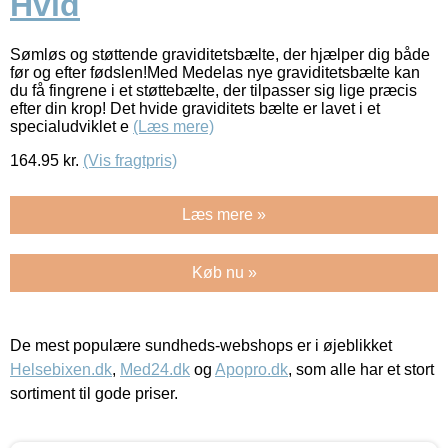
Hvid
Sømløs og støttende graviditetsbælte, der hjælper dig både
før og efter fødslen!Med Medelas nye graviditetsbælte kan
du få fingrene i et støttebælte, der tilpasser sig lige præcis
efter din krop! Det hvide graviditets bælte er lavet i et
specialudviklet e
(Læs mere)
164.95
kr.
(Vis fragtpris)
Læs mere »
Køb nu »
De mest populære sundheds-webshops er i øjeblikket
Helsebixen.dk
,
Med24.dk
og
Apopro.dk
, som alle har et stort
sortiment til gode priser.