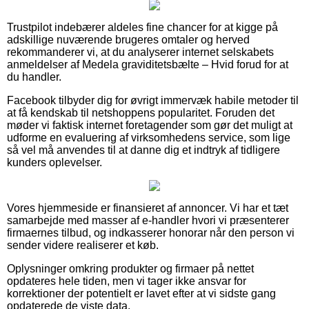
Trustpilot indebærer aldeles fine chancer for at kigge på
adskillige nuværende brugeres omtaler og herved
rekommanderer vi, at du analyserer internet selskabets
anmeldelser af Medela graviditetsbælte – Hvid forud for at
du handler.
Facebook tilbyder dig for øvrigt immervæk habile metoder til
at få kendskab til netshoppens popularitet. Foruden det
møder vi faktisk internet foretagender som gør det muligt at
udforme en evaluering af virksomhedens service, som lige
så vel må anvendes til at danne dig et indtryk af tidligere
kunders oplevelser.
Vores hjemmeside er finansieret af annoncer. Vi har et tæt
samarbejde med masser af e-handler hvori vi præsenterer
firmaernes tilbud, og indkasserer honorar når den person vi
sender videre realiserer et køb.
Oplysninger omkring produkter og firmaer på nettet
opdateres hele tiden, men vi tager ikke ansvar for
korrektioner der potentielt er lavet efter at vi sidste gang
opdaterede de viste data.