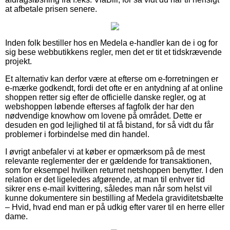
at afbetale prisen senere.
Inden folk bestiller hos en Medela e-handler kan de i og for
sig bese webbutikkens regler, men det er tit et tidskrævende
projekt.
Et alternativ kan derfor være at efterse om e-forretningen er
e-mærke godkendt, fordi det ofte er en antydning af at online
shoppen retter sig efter de officielle danske regler, og at
webshoppen løbende efterses af fagfolk der har den
nødvendige knowhow om lovene på området. Dette er
desuden en god lejlighed til at få bistand, for så vidt du får
problemer i forbindelse med din handel.
I øvrigt anbefaler vi at køber er opmærksom på de mest
relevante reglementer der er gældende for transaktionen,
som for eksempel hvilken returret netshoppen benytter. I den
relation er det ligeledes afgørende, at man til enhver tid
sikrer ens e-mail kvittering, således man når som helst vil
kunne dokumentere sin bestilling af Medela graviditetsbælte
– Hvid, hvad end man er på udkig efter varer til en herre eller
dame.