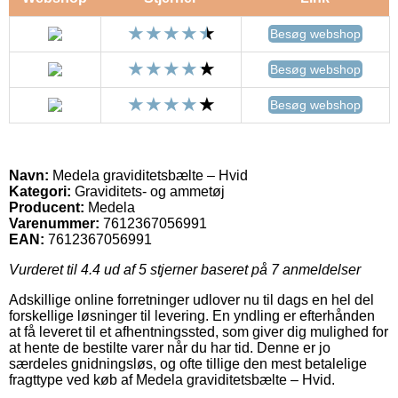
Besøg webshop
Besøg webshop
Besøg webshop
Navn:
Medela graviditetsbælte – Hvid
Kategori:
Graviditets- og ammetøj
Producent:
Medela
Varenummer:
7612367056991
EAN:
7612367056991
Vurderet til
4.4
ud af 5 stjerner baseret på
7
anmeldelser
Adskillige online forretninger udlover nu til dags en hel del
forskellige løsninger til levering. En yndling er efterhånden
at få leveret til et afhentningssted, som giver dig mulighed for
at hente de bestilte varer når du har tid. Denne er jo
særdeles gnidningsløs, og ofte tillige den mest betalelige
fragttype ved køb af Medela graviditetsbælte – Hvid.