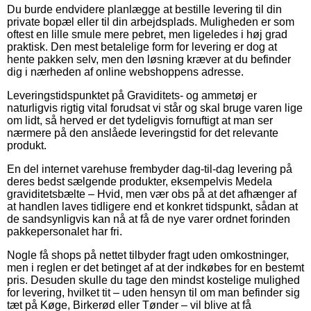
Du burde endvidere planlægge at bestille levering til din
private bopæl eller til din arbejdsplads. Muligheden er som
oftest en lille smule mere pebret, men ligeledes i høj grad
praktisk. Den mest betalelige form for levering er dog at
hente pakken selv, men den løsning kræver at du befinder
dig i nærheden af online webshoppens adresse.
Leveringstidspunktet på Graviditets- og ammetøj er
naturligvis rigtig vital forudsat vi står og skal bruge varen lige
om lidt, så herved er det tydeligvis fornuftigt at man ser
nærmere på den anslåede leveringstid for det relevante
produkt.
En del internet varehuse frembyder dag-til-dag levering på
deres bedst sælgende produkter, eksempelvis Medela
graviditetsbælte – Hvid, men vær obs på at det afhænger af
at handlen laves tidligere end et konkret tidspunkt, sådan at
de sandsynligvis kan nå at få de nye varer ordnet forinden
pakkepersonalet har fri.
Nogle få shops på nettet tilbyder fragt uden omkostninger,
men i reglen er det betinget af at der indkøbes for en bestemt
pris. Desuden skulle du tage den mindst kostelige mulighed
for levering, hvilket tit – uden hensyn til om man befinder sig
tæt på Køge, Birkerød eller Tønder – vil blive at få