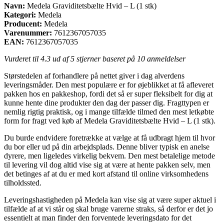
Navn:
Medela Graviditetsbælte Hvid – L (1 stk)
Kategori:
Medela
Producent:
Medela
Varenummer:
7612367057035
EAN:
7612367057035
Vurderet til
4.3
ud af 5 stjerner baseret på
10
anmeldelser
Størstedelen af forhandlere på nettet giver i dag alverdens
leveringsmåder. Den mest populære er for øjeblikket at få afleveret
pakken hos en pakkeshop, fordi det så er super fleksibelt for dig at
kunne hente dine produkter den dag der passer dig. Fragttypen er
nemlig rigtig praktisk, og i mange tilfælde tilmed den mest letkøbte
form for fragt ved køb af Medela Graviditetsbælte Hvid – L (1 stk).
Du burde endvidere foretrække at vælge at få udbragt hjem til hvor
du bor eller ud på din arbejdsplads. Denne bliver typisk en anelse
dyrere, men ligeledes virkelig bekvem. Den mest betalelige metode
til levering vil dog altid vise sig at være at hente pakken selv, men
det betinges af at du er med kort afstand til online virksomhedens
tilholdssted.
Leveringshastigheden på Medela kan vise sig at være super aktuel i
tilfælde af at vi står og skal bruge varerne straks, så derfor er det jo
essentielt at man finder den forventede leveringsdato for det