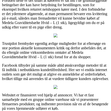
Foruden dette er det smart at køberen er sat ind i de grundlæggende
betingelser der kan have betydning for bestillingen, som for
eksempel hvilken returret netshoppen kører med. I den forbindelse
er det ydermere afgørende, at man permanent bevarer ens kvittering
på e-mail, således man fremadrettet vil kunne bevidne købet af
Medela Graviditetsbælte Hvid – L (1 stk), ligegyldigt om du er på
udkig efter varer til en pige eller dreng.
Trustpilot frembyder egentlig ærlige muligheder for at eftersøge en
stor portion aktuelle konsumenters kritik og derfor anbefales det, at
du eftergår online virksomhedens omtaler af Medela
Graviditetsbælte Hvid – L (1 stk) forud for at du shopper.
Facebook tilbyder på samme måde altid ønskværdige metoder til at
få indblik i netbutikkens kundetilfredshed. Her ser vi endda internet
outlets som gør det muligt at afgive en anmeldelse af ordreforløbet,
hvilket tillige må anvendes til at vurdere tidligere kunders oplevelser.
Websitet er finansieret ved hjælp af annoncer. Vi har et fast
samarbejde med en gruppe online varehuse når vi præsenterer
firmaernes produkter, og indhenter provision når en af de besøgende
på vores hjemmeside udfører et køb.