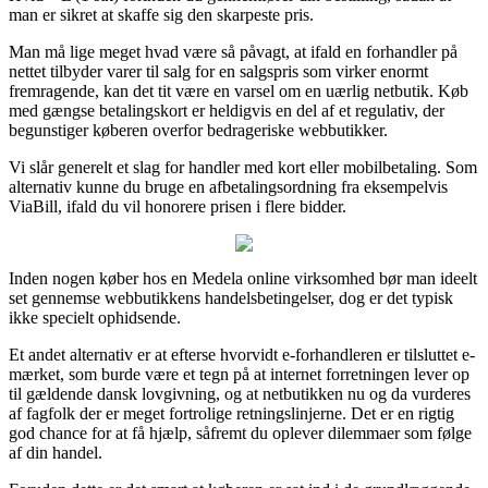
man er sikret at skaffe sig den skarpeste pris.
Man må lige meget hvad være så påvagt, at ifald en forhandler på
nettet tilbyder varer til salg for en salgspris som virker enormt
fremragende, kan det tit være en varsel om en uærlig netbutik. Køb
med gængse betalingskort er heldigvis en del af et regulativ, der
begunstiger køberen overfor bedrageriske webbutikker.
Vi slår generelt et slag for handler med kort eller mobilbetaling. Som
alternativ kunne du bruge en afbetalingsordning fra eksempelvis
ViaBill, ifald du vil honorere prisen i flere bidder.
Inden nogen køber hos en Medela online virksomhed bør man ideelt
set gennemse webbutikkens handelsbetingelser, dog er det typisk
ikke specielt ophidsende.
Et andet alternativ er at efterse hvorvidt e-forhandleren er tilsluttet e-
mærket, som burde være et tegn på at internet forretningen lever op
til gældende dansk lovgivning, og at netbutikken nu og da vurderes
af fagfolk der er meget fortrolige retningslinjerne. Det er en rigtig
god chance for at få hjælp, såfremt du oplever dilemmaer som følge
af din handel.