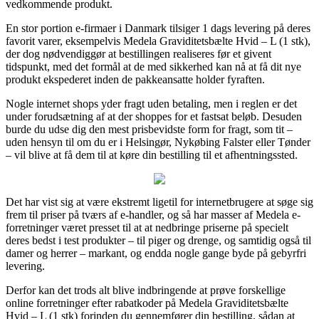
vedkommende produkt.
En stor portion e-firmaer i Danmark tilsiger 1 dags levering på deres
favorit varer, eksempelvis Medela Graviditetsbælte Hvid – L (1 stk),
der dog nødvendiggør at bestillingen realiseres før et givent
tidspunkt, med det formål at de med sikkerhed kan nå at få dit nye
produkt ekspederet inden de pakkeansatte holder fyraften.
Nogle internet shops yder fragt uden betaling, men i reglen er det
under forudsætning af at der shoppes for et fastsat beløb. Desuden
burde du udse dig den mest prisbevidste form for fragt, som tit –
uden hensyn til om du er i Helsingør, Nykøbing Falster eller Tønder
– vil blive at få dem til at køre din bestilling til et afhentningssted.
Det har vist sig at være ekstremt ligetil for internetbrugere at søge sig
frem til priser på tværs af e-handler, og så har masser af Medela e-
forretninger været presset til at at nedbringe priserne på specielt
deres bedst i test produkter – til piger og drenge, og samtidig også til
damer og herrer – markant, og endda nogle gange byde på gebyrfri
levering.
Derfor kan det trods alt blive indbringende at prøve forskellige
online forretninger efter rabatkoder på Medela Graviditetsbælte
Hvid – L (1 stk) forinden du gennemfører din bestilling, sådan at