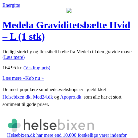
Energitte
Medela Graviditetsbælte Hvid
– L (1 stk)
Dejligt stretchy og fleksibelt bælte fra Medela til den gravide mave.
(Læs mere)
164.95
kr.
(Vis fragtpris)
Læs mere »
Køb nu »
De mest populære sundheds-webshops er i øjeblikket
Helsebixen.dk
,
Med24.dk
og
Apopro.dk
, som alle har et stort
sortiment til gode priser.
Helsebixen.dk har mere end 10.000 forskellige varer indenfor