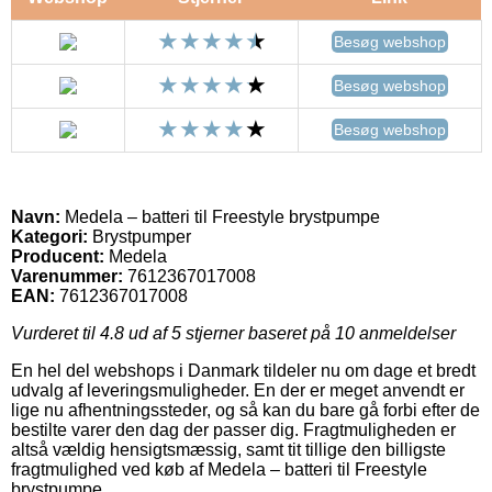
Besøg webshop
Besøg webshop
Besøg webshop
Navn:
Medela – batteri til Freestyle brystpumpe
Kategori:
Brystpumper
Producent:
Medela
Varenummer:
7612367017008
EAN:
7612367017008
Vurderet til
4.8
ud af 5 stjerner baseret på
10
anmeldelser
En hel del webshops i Danmark tildeler nu om dage et bredt
udvalg af leveringsmuligheder. En der er meget anvendt er
lige nu afhentningssteder, og så kan du bare gå forbi efter de
bestilte varer den dag der passer dig. Fragtmuligheden er
altså vældig hensigtsmæssig, samt tit tillige den billigste
fragtmulighed ved køb af Medela – batteri til Freestyle
brystpumpe.