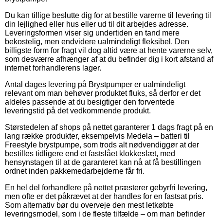
Du kan tillige beslutte dig for at bestille varerne til levering til
din lejlighed eller hus eller ud til dit arbejdes adresse.
Leveringsformen viser sig undertiden en tand mere
bekostelig, men endvidere ualmindeligt fleksibel. Den
billigste form for fragt vil dog altid være at hente varerne selv,
som desværre afhænger af at du befinder dig i kort afstand af
internet forhandlerens lager.
Antal dages levering på Brystpumper er ualmindeligt
relevant om man behøver produktet fluks, så derfor er det
aldeles passende at du besigtiger den forventede
leveringstid på det vedkommende produkt.
Størstedelen af shops på nettet garanterer 1 dags fragt på en
lang række produkter, eksempelvis Medela – batteri til
Freestyle brystpumpe, som trods alt nødvendiggør at der
bestilles tidligere end et fastslået klokkeslæt, med
hensynstagen til at de garanteret kan nå at få bestillingen
ordnet inden pakkemedarbejderne får fri.
En hel del forhandlere på nettet præsterer gebyrfri levering,
men ofte er det påkrævet at der handles for en fastsat pris.
Som alternativ bør du overveje den mest letkøbte
leveringsmodel, som i de fleste tilfælde – om man befinder