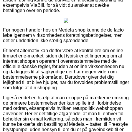
eksempelvis ViaBill, for så vidt du ønsker at dække
betalingen over en periode.
Før nogen handler hos en Medela shop kunne de de facto
løbe igennem virksomhedens forretningsbetingelser, men
det er undertiden ikke særlig spændende.
Et nemt alternativ kan derfor være at kontrollere om online
firmaet er e-mærket, siden det typisk er et fingerpeg om at
internet shoppen opererer i overensstemmelse med de
officielle danske regler, foruden at online virksomheden nu
og da kigges til af sagkyndige der har megen viden om
bestemmelserne på området. Derudover giver det dig
lejlighed til at blive hjulpet, når du forvoldes problemstillinger
som følge af din shopping.
Ligeså er det en hjælp at man er oppe på mærkerne omkring
de primære bestemmelser der kan spille ind i forbindelse
med ordren, eksempelvis hvilken returpolitik webshoppen
anvender. Her er det tillige afgørende, at man til enhver tid
beholder sin e-mail kvittering, således man i fremtiden vil
kunne bekræfte sin bestilling af Medela – batteri til Freestyle
brystpumpe, uden hensyn til om du er på gaveindkøb til en