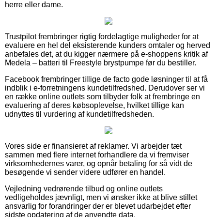
herre eller dame.
Trustpilot frembringer rigtig fordelagtige muligheder for at
evaluere en hel del eksisterende kunders omtaler og herved
anbefales det, at du kigger nærmere på e-shoppens kritik af
Medela – batteri til Freestyle brystpumpe før du bestiller.
Facebook frembringer tillige de facto gode løsninger til at få
indblik i e-forretningens kundetilfredshed. Derudover ser vi
en række online outlets som tilbyder folk at frembringe en
evaluering af deres købsoplevelse, hvilket tillige kan
udnyttes til vurdering af kundetilfredsheden.
Vores side er finansieret af reklamer. Vi arbejder tæt
sammen med flere internet forhandlere da vi fremviser
virksomhedernes varer, og opnår betaling for så vidt de
besøgende vi sender videre udfører en handel.
Vejledning vedrørende tilbud og online outlets
vedligeholdes jævnligt, men vi ønsker ikke at blive stillet
ansvarlig for forandringer der er blevet udarbejdet efter
sidste opdatering af de anvendte data.