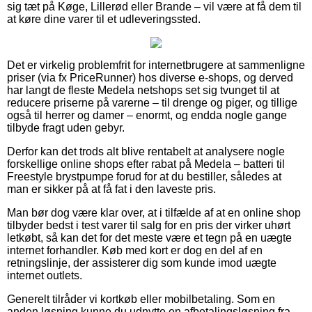
sig tæt på Køge, Lillerød eller Brande – vil være at få dem til
at køre dine varer til et udleveringssted.
Det er virkelig problemfrit for internetbrugere at sammenligne
priser (via fx PriceRunner) hos diverse e-shops, og derved
har langt de fleste Medela netshops set sig tvunget til at
reducere priserne på varerne – til drenge og piger, og tillige
også til herrer og damer – enormt, og endda nogle gange
tilbyde fragt uden gebyr.
Derfor kan det trods alt blive rentabelt at analysere nogle
forskellige online shops efter rabat på Medela – batteri til
Freestyle brystpumpe forud for at du bestiller, således at
man er sikker på at få fat i den laveste pris.
Man bør dog være klar over, at i tilfælde af at en online shop
tilbyder bedst i test varer til salg for en pris der virker uhørt
letkøbt, så kan det for det meste være et tegn på en uægte
internet forhandler. Køb med kort er dog en del af en
retningslinje, der assisterer dig som kunde imod uægte
internet outlets.
Generelt tilråder vi kortkøb eller mobilbetaling. Som en
anden løsning kunne du udnytte en afbetalingsløsning fra