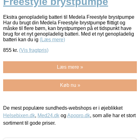
Freestyle brystpumpe
Ekstra genopladelig batteri til Medela Freestyle brystpumpe
Har du brugt din Medela Freestyle brystpumpe flittigt og
måske til flere børn, kan brystpumpen på et tidspunkt have
brug for et nyt genopladelig batteri. Med et nyt genopladelig
batteri kan du ig
(Læs mere)
855
kr.
(Vis fragtpris)
Læs mere »
Køb nu »
De mest populære sundheds-webshops er i øjeblikket
Helsebixen.dk
,
Med24.dk
og
Apopro.dk
, som alle har et stort
sortiment til gode priser.