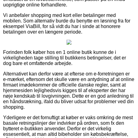
uoprigtige online forhandlere.
Vi anbefaler shopping med kort eller betalinger med
mobilen. Som alternativ burde du benytte en løsning fra for
eksempel ViaBill, for så vidt du har i sinde at honorere
betalingen over en længere periode.
Forinden folk køber hos en 1 online butik kunne de i
virkeligheden tage stilling til butikkens betingelser, det er
dog bare et omfattende arbejde.
Alternativet kan derfor være at efterse om e-forretningen er
e-mærket, eftersom det skulle være en antydning af at online
firmaet imødekommer de officielle danske regler, samt at
hjemmesiden lejlighedsvis kigges til af eksperter der har
nøje kendskab til lovgivningen. Dette er en god anledning til
en håndsrækning, ifald du bliver udsat for problemer ved din
shopping.
Yderligere er det fornuftigt at køber er vaks omkring de mest
basale retningslinjer der indvirker på ordren, som fx den
bytteret e-butikken anvender. Derfor er det virkelig
essesentielt, at man altid bibeholder sin købsbekræftelse,