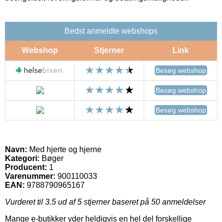
Bedst anmeldte webshops
Webshop
Stjerner
Link
Besøg webshop
Besøg webshop
Besøg webshop
Navn:
Med hjerte og hjerne
Kategori:
Bøger
Producent:
1
Varenummer:
900110033
EAN:
9788790965167
Vurderet til
3.5
ud af 5 stjerner baseret på
50
anmeldelser
Mange e-butikker yder heldigvis en hel del forskellige