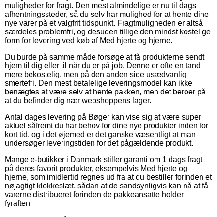
muligheder for fragt. Den mest almindelige er nu til dags
afhentningssteder, så du selv har mulighed for at hente dine
nye varer på et valgfrit tidspunkt. Fragtmuligheden er altså
særdeles problemfri, og desuden tillige den mindst kostelige
form for levering ved køb af Med hjerte og hjerne.
Du burde på samme måde forsøge at få produkterne sendt
hjem til dig eller til når du er på job. Denne er ofte en tand
mere bekostelig, men på den anden side usædvanlig
smertefri. Den mest betalelige leveringsmodel kan ikke
benægtes at være selv at hente pakken, men det beroer på
at du befinder dig nær webshoppens lager.
Antal dages levering på Bøger kan vise sig at være super
aktuel såfremt du har behov for dine nye produkter inden for
kort tid, og i det øjemed er det ganske væsentligt at man
undersøger leveringstiden for det pågældende produkt.
Mange e-butikker i Danmark stiller garanti om 1 dags fragt
på deres favorit produkter, eksempelvis Med hjerte og
hjerne, som imidlertid regnes ud fra at du bestiller forinden et
nøjagtigt klokkeslæt, sådan at de sandsynligvis kan nå at få
varerne distribueret forinden de pakkeansatte holder
fyraften.