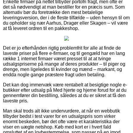
Enkelte firmaer på nettet tilbyder portofri fragt, men ofte er
det så nødvendigt at man bestiller for en præcis sum. Som
alternativ bør du foretrække den mest betalelige
leveringsversion, der i de fleste tilfælde – uden hensyn til om
du opholder sig nær Aarhus, Dragør eller Skagen – vil være
at få leveret ordren til en pakkeshop.
Det er jo efterhånden rigtig problemfrit for alle at finde de
laveste priser på flere e-firmaer, og til gengæld har en lang
række 1 internet firmaer været presset til at at tvinge
udsalgspriserne på mange af deres produkter – til piger og
drenge, men ligeledes til kvinder og mænd – markant, og
endda nogle gange præstere fragt uden betaling.
Det kan dog immervæk være rentabelt at besigtige nogle e-
butikker efter udsalg på Med hjerte og hjerne forud for at du
gennemfører din bestilling, således at du er sikret at få den
laveste pris.
Man skal trods alt ikke undervurdere, at når en webbutik
tilbyder bedst i test varer for en udsalgspris som virker
enormt beskeden, bør det ofte være et karakteristika der
viser en uægte netshop. Køb med kort er i hvert fald
omsluttet af en lovbestemmelse, som passer på en imod