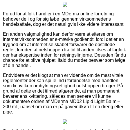
Forud for at folk handler i en MDerma online forretning
behøver de i og for sig løbe igennem virksomhedens
handelsaftale, dog er det naturligvis ikke videre interessant.
En anden valgmulighed kan derfor være at efterse om
internet virksomheden er e-mærke godkendt, fordi det er en
tryghed om at internet selskabet forsvarer de opstillede
regler, foruden at netshoppen fra tid til anden tilses af fagfolk
der har ekspertise inden for retningslinjerne. Desuden får du
chance for at blive hjulpet, ifald du møder besvær som følge
af din handel.
Endvidere er det klogt at man er vidende om de mest vitale
reglementer der kan spille ind i forbindelse med handlen,
som fx hvilken ombytningsrettighed netshoppen bruger. På
grund af dette er det tilmed afgørende, at man permanent
bevarer ens kvittering, således man senere vil kunne
dokumentere ordren af MDerma MD02 Lipid Light Balm –
200 ml., uanset om man er på gaveindkøb til en dreng eller
pige.