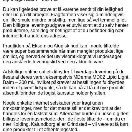
Du kan ligeledes prøve at få varerne sendt til din lejlighed
eller ud på dit arbejde. Fragtformen viser sig almindeligvis
en lille smule mindre prisbillig, men lige så vel temmelig let.
Den billigste leveringsudgave er utvivlsomt at du selv henter
produkterne, som dog er betinget af at du befinder dig nær
internet forhandlerens adresse.
Fragttiden på Eksem og Atopisk hud kan i nogle tilfælde
være super bestemmende når man mangler produktet lige
om lidt, og herved er det utvivlsomt klogt at vi undersøger
den anslåede leveringstid ved den aktuelle vare.
Adskillige online outlets tilbyder 1 hverdags levering på de
fleste af deres varer, eksempelvis MDerma MD02 Lipid Light
Balm – 200 ml., hvilket påkræver at bestillingen fuldbyrdes
inden et givent tidspunkt, så de kan nå at få dit nye produkt
afsendt forinden de logistikansatte holder fyraften.
Nogle enkelte internet selskaber yder fragt uden
omkostninger, men for det meste stiller det krav om at der
handles for en fastsat sum. Alternativt burde du udse dig den
billigste leveringsmetode, der i de fleste tilfælde – om du er
nær Kolding, Kalundborg eller Grindsted – vil være at få kørt
dine produkter til et afhentningssted.