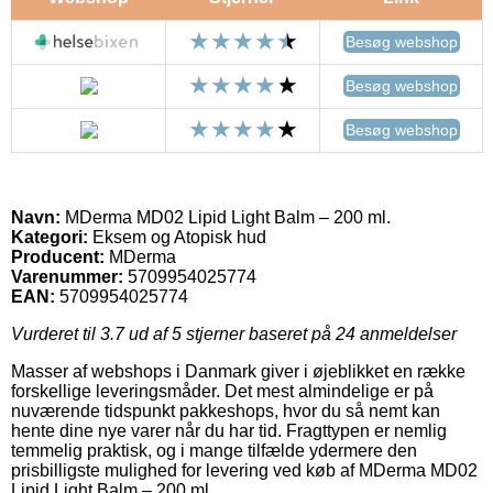
Besøg webshop
Besøg webshop
Besøg webshop
Navn:
MDerma MD02 Lipid Light Balm – 200 ml.
Kategori:
Eksem og Atopisk hud
Producent:
MDerma
Varenummer:
5709954025774
EAN:
5709954025774
Vurderet til
3.7
ud af 5 stjerner baseret på
24
anmeldelser
Masser af webshops i Danmark giver i øjeblikket en række
forskellige leveringsmåder. Det mest almindelige er på
nuværende tidspunkt pakkeshops, hvor du så nemt kan
hente dine nye varer når du har tid. Fragttypen er nemlig
temmelig praktisk, og i mange tilfælde ydermere den
prisbilligste mulighed for levering ved køb af MDerma MD02
Lipid Light Balm – 200 ml..