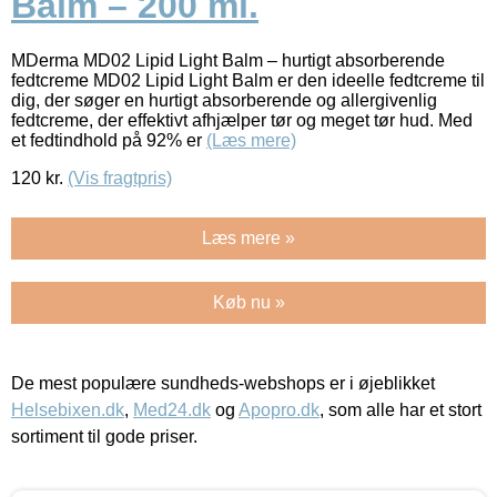
Balm – 200 ml.
MDerma MD02 Lipid Light Balm – hurtigt absorberende
fedtcreme MD02 Lipid Light Balm er den ideelle fedtcreme til
dig, der søger en hurtigt absorberende og allergivenlig
fedtcreme, der effektivt afhjælper tør og meget tør hud. Med
et fedtindhold på 92% er
(Læs mere)
120
kr.
(Vis fragtpris)
Læs mere »
Køb nu »
De mest populære sundheds-webshops er i øjeblikket
Helsebixen.dk
,
Med24.dk
og
Apopro.dk
, som alle har et stort
sortiment til gode priser.