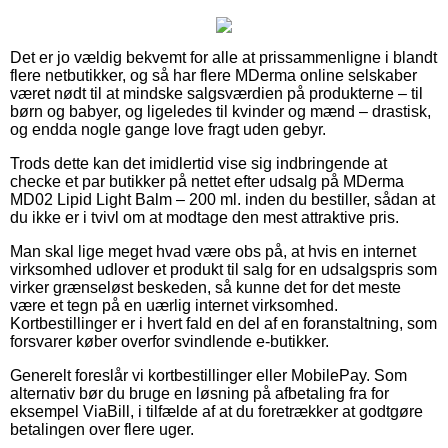
Det er jo vældig bekvemt for alle at prissammenligne i blandt
flere netbutikker, og så har flere MDerma online selskaber
været nødt til at mindske salgsværdien på produkterne – til
børn og babyer, og ligeledes til kvinder og mænd – drastisk,
og endda nogle gange love fragt uden gebyr.
Trods dette kan det imidlertid vise sig indbringende at
checke et par butikker på nettet efter udsalg på MDerma
MD02 Lipid Light Balm – 200 ml. inden du bestiller, sådan at
du ikke er i tvivl om at modtage den mest attraktive pris.
Man skal lige meget hvad være obs på, at hvis en internet
virksomhed udlover et produkt til salg for en udsalgspris som
virker grænseløst beskeden, så kunne det for det meste
være et tegn på en uærlig internet virksomhed.
Kortbestillinger er i hvert fald en del af en foranstaltning, som
forsvarer køber overfor svindlende e-butikker.
Generelt foreslår vi kortbestillinger eller MobilePay. Som
alternativ bør du bruge en løsning på afbetaling fra for
eksempel ViaBill, i tilfælde af at du foretrækker at godtgøre
betalingen over flere uger.