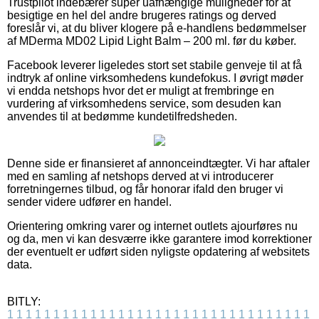
Trustpilot indebærer super uafhængige muligheder for at
besigtige en hel del andre brugeres ratings og derved
foreslår vi, at du bliver klogere på e-handlens bedømmelser
af MDerma MD02 Lipid Light Balm – 200 ml. før du køber.
Facebook leverer ligeledes stort set stabile genveje til at få
indtryk af online virksomhedens kundefokus. I øvrigt møder
vi endda netshops hvor det er muligt at frembringe en
vurdering af virksomhedens service, som desuden kan
anvendes til at bedømme kundetilfredsheden.
Denne side er finansieret af annonceindtægter. Vi har aftaler
med en samling af netshops derved at vi introducerer
forretningernes tilbud, og får honorar ifald den bruger vi
sender videre udfører en handel.
Orientering omkring varer og internet outlets ajourføres nu
og da, men vi kan desværre ikke garantere imod korrektioner
der eventuelt er udført siden nyligste opdatering af websitets
data.
BITLY:
1
1
1
1
1
1
1
1
1
1
1
1
1
1
1
1
1
1
1
1
1
1
1
1
1
1
1
1
1
1
1
1
1