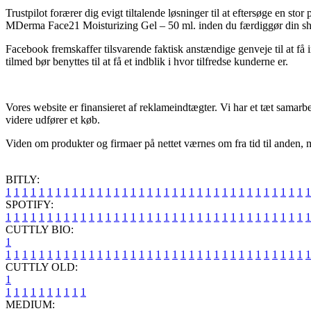
Trustpilot forærer dig evigt tiltalende løsninger til at eftersøge en s
MDerma Face21 Moisturizing Gel – 50 ml. inden du færdiggør din s
Facebook fremskaffer tilsvarende faktisk anstændige genveje til at få 
tilmed bør benyttes til at få et indblik i hvor tilfredse kunderne er.
Vores website er finansieret af reklameindtægter. Vi har et tæt samarbe
videre udfører et køb.
Viden om produkter og firmaer på nettet værnes om fra tid til anden, me
BITLY:
1
1
1
1
1
1
1
1
1
1
1
1
1
1
1
1
1
1
1
1
1
1
1
1
1
1
1
1
1
1
1
1
1
1
1
1
1
SPOTIFY:
1
1
1
1
1
1
1
1
1
1
1
1
1
1
1
1
1
1
1
1
1
1
1
1
1
1
1
1
1
1
1
1
1
1
1
1
1
CUTTLY BIO:
1
1
1
1
1
1
1
1
1
1
1
1
1
1
1
1
1
1
1
1
1
1
1
1
1
1
1
1
1
1
1
1
1
1
1
1
1
1
CUTTLY OLD:
1
1
1
1
1
1
1
1
1
1
1
MEDIUM: