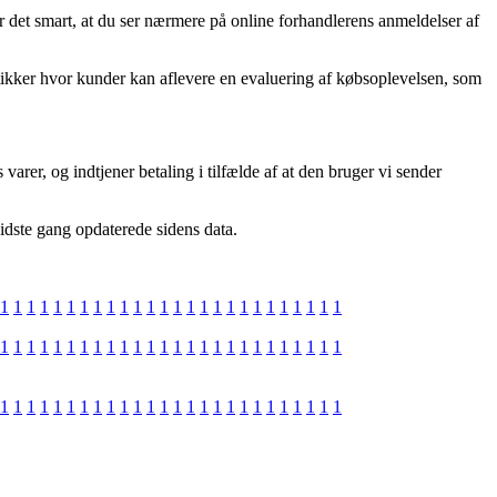
er det smart, at du ser nærmere på online forhandlerens anmeldelser af
butikker hvor kunder kan aflevere en evaluering af købsoplevelsen, som
arer, og indtjener betaling i tilfælde af at den bruger vi sender
sidste gang opdaterede sidens data.
1
1
1
1
1
1
1
1
1
1
1
1
1
1
1
1
1
1
1
1
1
1
1
1
1
1
1
1
1
1
1
1
1
1
1
1
1
1
1
1
1
1
1
1
1
1
1
1
1
1
1
1
1
1
1
1
1
1
1
1
1
1
1
1
1
1
1
1
1
1
1
1
1
1
1
1
1
1