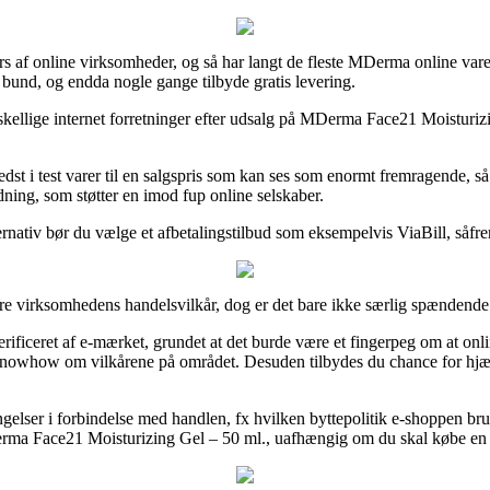
ærs af online virksomheder, og så har langt de fleste MDerma online var
i bund, og endda nogle gange tilbyde gratis levering.
kellige internet forretninger efter udsalg på MDerma Face21 Moisturizin
bedst i test varer til en salgspris som kan ses som enormt fremragende, så
dning, som støtter en imod fup online selskaber.
ernativ bør du vælge et afbetalingstilbud som eksempelvis ViaBill, såfre
re virksomhedens handelsvilkår, dog er det bare ikke særlig spændende
erificeret af e-mærket, grundet at det burde være et fingerpeg om at onl
ge knowhow om vilkårene på området. Desuden tilbydes du chance for hjæ
ingelser i forbindelse med handlen, fx hvilken byttepolitik e-shoppen bru
rma Face21 Moisturizing Gel – 50 ml., uafhængig om du skal købe en ga