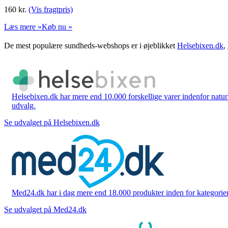
160
kr.
(Vis fragtpris)
Læs mere »
Køb nu »
De mest populære sundheds-webshops er i øjeblikket
Helsebixen.dk
,
Helsebixen.dk har mere end 10.000 forskellige varer indenfor naturl
udvalg.
Se udvalget på Helsebixen.dk
Med24.dk har i dag mere end 18.000 produkter inden for kategorier 
Se udvalget på Med24.dk