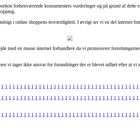
tor portion forhenværende konsumenters vurderinger og på grund af dette 
hopping.
indsigt i online shoppens troværdighed. I øvrigt ser vi en del internet 
jde med en masse internet forhandlere da vi promoverer forretningernes v
n vi tager ikke ansvar for forandringer der er blevet udført efter at vi 
1
1
1
1
1
1
1
1
1
1
1
1
1
1
1
1
1
1
1
1
1
1
1
1
1
1
1
1
1
1
1
1
1
1
1
1
1
1
1
1
1
1
1
1
1
1
1
1
1
1
1
1
1
1
1
1
1
1
1
1
1
1
1
1
1
1
1
1
1
1
1
1
1
1
1
1
1
1
1
1
1
1
1
1
1
1
1
1
1
1
1
1
1
1
1
1
1
1
1
1
1
1
1
1
1
1
1
1
1
1
1