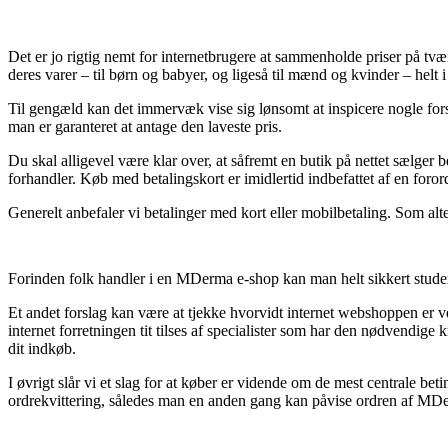
Det er jo rigtig nemt for internetbrugere at sammenholde priser på tv
deres varer – til børn og babyer, og ligeså til mænd og kvinder – helt 
Til gengæld kan det immervæk vise sig lønsomt at inspicere nogle fors
man er garanteret at antage den laveste pris.
Du skal alligevel være klar over, at såfremt en butik på nettet sælger 
forhandler. Køb med betalingskort er imidlertid indbefattet af en foror
Generelt anbefaler vi betalinger med kort eller mobilbetaling. Som alt
Forinden folk handler i en MDerma e-shop kan man helt sikkert stude
Et andet forslag kan være at tjekke hvorvidt internet webshoppen er v
internet forretningen tit tilses af specialister som har den nødvendi
dit indkøb.
I øvrigt slår vi et slag for at køber er vidende om de mest centrale bet
ordrekvittering, således man en anden gang kan påvise ordren af MDe