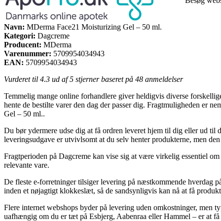
Besøg web
Navn:
MDerma Face21 Moisturizing Gel – 50 ml.
Kategori:
Dagcreme
Producent:
MDerma
Varenummer:
5709954034943
EAN:
5709954034943
Vurderet til
4.3
ud af 5 stjerner baseret på
48
anmeldelser
Temmelig mange online forhandlere giver heldigvis diverse forskellige l
hente de bestilte varer den dag der passer dig. Fragtmuligheden er 
Gel – 50 ml..
Du bør ydermere udse dig at få ordren leveret hjem til dig eller ud ti
leveringsudgave er utvivlsomt at du selv henter produkterne, men den l
Fragtperioden på Dagcreme kan vise sig at være virkelig essentiel om 
relevante vare.
De fleste e-forretninger tilsiger levering på næstkommende hverdag p
inden et nøjagtigt klokkeslæt, så de sandsynligvis kan nå at få produkt
Flere internet webshops byder på levering uden omkostninger, men typ
uafhængig om du er tæt på Esbjerg, Aabenraa eller Hammel – er at få d