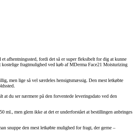
t afhentningssted, fordi det så er super fleksibelt for dig at kunne
dst kostelige fragtmulighed ved køb af MDerma Face21 Moisturizing
billig, men lige så vel særdeles hensigtsmæssig. Den mest letkøbte
ldssted.
alt at du ser nærmere på den forventede leveringsdato ved den
ml., men glem ikke at det er underforstået at bestillingen anbringes
an snuppe den mest letkøbte mulighed for fragt, der gerne –