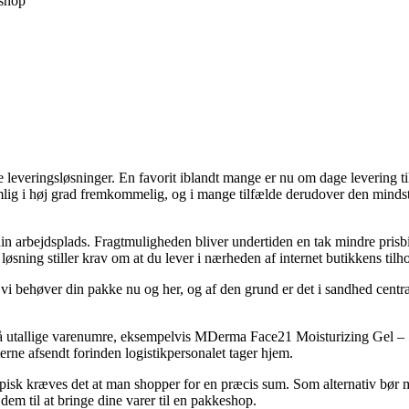
shop
everingsløsninger. En favorit iblandt mange er nu om dage levering til e
nemlig i høj grad fremkommelig, og i mange tilfælde derudover den min
l din arbejdsplads. Fragtmuligheden bliver undertiden en tak mindre pris
øsning stiller krav om at du lever i nærheden af internet butikkens tilho
vi behøver din pakke nu og her, og af den grund er det i sandhed centr
å utallige varenumre, eksempelvis MDerma Face21 Moisturizing Gel – 50 
erne afsendt forinden logistikpersonalet tager hjem.
isk kræves det at man shopper for en præcis sum. Som alternativ bør m
em til at bringe dine varer til en pakkeshop.