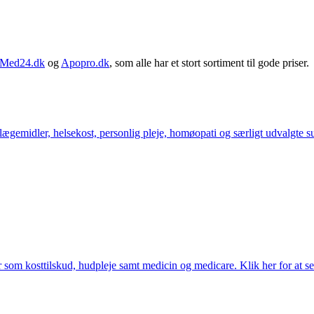
Med24.dk
og
Apopro.dk
, som alle har et stort sortiment til gode priser.
ægemidler, helsekost, personlig pleje, homøopati og særligt udvalgte sun
som kosttilskud, hudpleje samt medicin og medicare. Klik her for at se