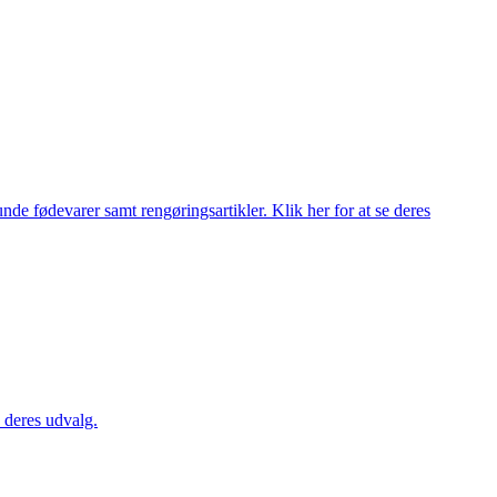
de fødevarer samt rengøringsartikler. Klik her for at se deres
 deres udvalg.