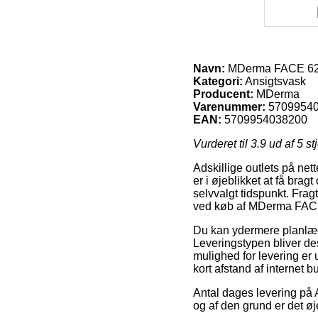
Navn:
MDerma FACE 62 M
Kategori:
Ansigtsvask
Producent:
MDerma
Varenummer:
5709954
EAN:
5709954038200
Vurderet til
3.9
ud af 5 st
Adskillige outlets på net
er i øjeblikket at få brag
selvvalgt tidspunkt. Fra
ved køb af MDerma FACE 
Du kan ydermere planlægge 
Leveringstypen bliver de
mulighed for levering er 
kort afstand af internet 
Antal dages levering på A
og af den grund er det øj