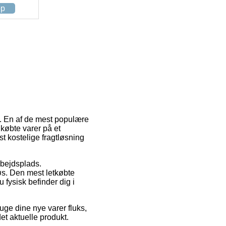
op
gt. En af de mest populære
dkøbte varer på et
t kostelige fragtløsning
arbejdsplads.
øs. Den mest letkøbte
 fysisk befinder dig i
uge dine nye varer fluks,
det aktuelle produkt.