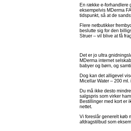
En række e-forhandlere g
eksempelvis MDerma FACE 
tidspunkt, så at de sandsy
Flere netbutikker fremby
beslutte sig for den bill
Struer – vil blive at få f
Det er jo ultra gnidningsl
MDerma internet selskaber
babyer og børn, og samti
Dog kan det alligevel vi
Micellar Water – 200 ml. i
Du må ikke desto mindre 
salgspris som virker hamr
Bestillinger med kort er i
nettet.
Vi foreslår generelt køb
afdragstilbud som eksemp