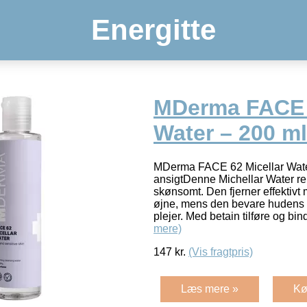
Energitte
MDerma FACE 6
Water – 200 ml
MDerma FACE 62 Micellar Water 
ansigtDenne Michellar Water re
skønsomt. Den fjerner effektivt
øjne, mens den bevare hudens 
plejer. Med betain tilføre og bin
mere)
147
kr.
(Vis fragtpris)
Læs mere »
Kø