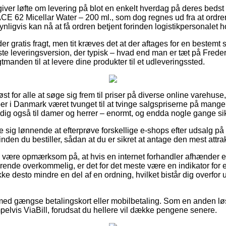
iver løfte om levering på blot en enkelt hverdag på deres bed
62 Micellar Water – 200 ml., som dog regnes ud fra at ordren 
nligvis kan nå at få ordren betjent forinden logistikpersonalet ho
der gratis fragt, men tit kræves det at der aftages for en beste
igste leveringsversion, der typisk – hvad end man er tæt på Freder
ragtmanden til at levere dine produkter til et udleveringssted.
øst for alle at søge sig frem til priser på diverse online varehuse
 i Danmark været tvunget til at tvinge salgspriserne på mange a
dig også til damer og herrer – enormt, og endda nogle gange sikr
se sig lønnende at efterprøve forskellige e-shops efter udsalg
nden du bestiller, sådan at du er sikret at antage den mest attrak
være opmærksom på, at hvis en internet forhandler afhænder en 
ende overkommelig, er det for det meste være en indikator for en
kke desto mindre en del af en ordning, hvilket bistår dig overfor 
 med gængse betalingskort eller mobilbetaling. Som en anden lø
elvis ViaBill, forudsat du hellere vil dække pengene senere.