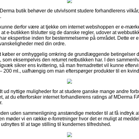
MDerma butik behøver de utvivlsomt studere forhandlerens vilkår,
.
unne derfor være at tjekke om internet webshoppen er e-mærke
r at e-butikken tilslutter sig de danske regler, udover at webbut
r har ekspertise inden for bestemmelserne på området. Dette er e
r vanskeligheder med din ordre.
for at køber er omhyggelig omkring de grundlæggende betingelser 
, som eksempelvis den returret netbutikken har. I den sammen
igvæk sikrer ens kvittering, så man fremadrettet vil kunne efter
 200 ml., uafhængig om man efterspørger produkter til en kvind
uldt ud nyttige muligheder for at studere ganske mange andre for
et, at du efterforsker internet forhandlerens ratings af MDerma 
r.
n uden sammenligning anstændige metoder til at få indtryk af 
n møder vi en række e-forretninger hvor det er muligt at medde
dnyttes til at tage stilling til kundernes tilfredshed.