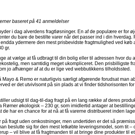
jerner baseret på
41
anmeldelser
lbyder i dag alverdens fragtløsninger. En af de populære er for øjeb
nter du bare de bestilte varer når det passer ind i din hverdag.
g endda ydermere den mest prisbevidste fragtmulighed ved køb 
0 gr.
at vælge at få udbragt til din bolig eller til adressen hvor du 
ekostelig, men samtidig meget ukompliceret. Den prisbilligste fra
om jo afhænger af at du er lige ved webbutikkens tilholdssted.
 Mayo & Remo er naturligvis særligt afgørende forudsat man ab
rved er det utvivlsomt på sin plads at vi finder tidshorisonten for
tiller udsigt til dag-til-dag fragt på en lang række af deres prod
a Rømer økologisk – 230 gr, som imidlertid antager at bestilling
at de har en chance for at nå at få varerne distribueret inden lage
 på fragt uden omkostninger, men undertiden er det så præmiss
man beslutte sig for den mest letkøbte leveringsmodel, som tit –
up – vil blive at få fragtmanden til at bringe dine produkter til e