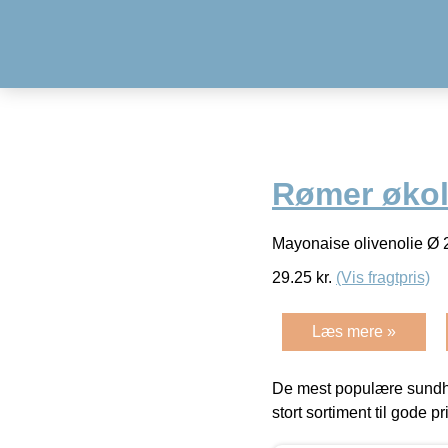
Rømer økol
Mayonaise olivenolie Ø 
29.25
kr.
(Vis fragtpris)
Læs mere »
De mest populære sundh
stort sortiment til gode pr