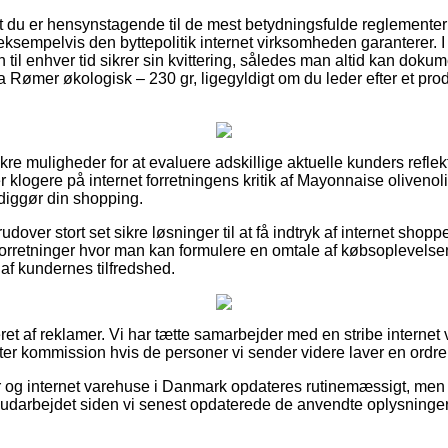
t du er hensynstagende til de mest betydningsfulde reglementer
ksempelvis den byttepolitik internet virksomheden garanterer. I
 til enhver tid sikrer sin kvittering, således man altid kan dokum
 Rømer økologisk – 230 gr, ligegyldigt om du leder efter et produ
 sikre muligheder for at evaluere adskillige aktuelle kunders refl
ver klogere på internet forretningens kritik af Mayonnaise oliveno
rdiggør din shopping.
over stort set sikre løsninger til at få indtryk af internet shopp
e forretninger hvor man kan formulere en omtale af købsopleve
 af kundernes tilfredshed.
t af reklamer. Vi har tætte samarbejder med en stribe internet v
ster kommission hvis de personer vi sender videre laver en ordre
 og internet varehuse i Danmark opdateres rutinemæssigt, men d
 udarbejdet siden vi senest opdaterede de anvendte oplysninger