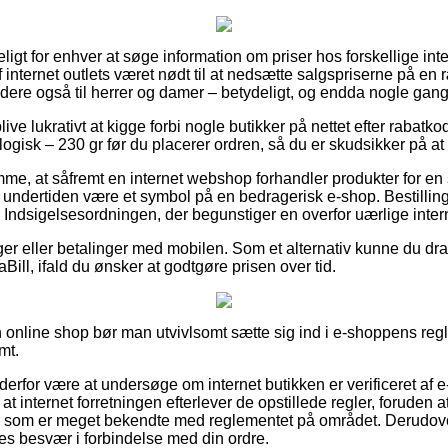
gt for enhver at søge information om priser hos forskellige inter
nternet outlets været nødt til at nedsætte salgspriserne på en r
ere også til herrer og damer – betydeligt, og endda nogle gange 
ve lukrativt at kigge forbi nogle butikker på nettet efter rabat
ogisk – 230 gr før du placerer ordren, så du er skudsikker på at f
mme, at såfremt en internet webshop forhandler produkter for en 
t undertiden være et symbol på en bedragerisk e-shop. Bestilling
Indsigelsesordningen, der begunstiger en overfor uærlige inter
nger eller betalinger med mobilen. Som et alternativ kunne du drag
iaBill, ifald du ønsker at godtgøre prisen over tid.
n online shop bør man utvivlsomt sætte sig ind i e-shoppens reg
mt.
derfor være at undersøge om internet butikken er verificeret af 
at internet forretningen efterlever de opstillede regler, foruden at
er som er meget bekendte med reglementet på området. Derudove
ldes besvær i forbindelse med din ordre.