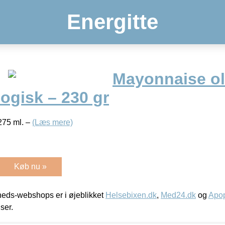
Energitte
Mayonnaise oli
ogisk – 230 gr
275 ml. –
(Læs mere)
Køb nu »
eds-webshops er i øjeblikket
Helsebixen.dk
,
Med24.dk
og
Apop
iser.