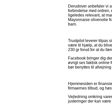
Derudover anbefaler vi a
forbindelse med ordren, e
ligeledes relevant, at man
Mayonnaise olivenolie fra
barn.
Trustpilot leverer tilpas
være til hjælp, at du bli
230 gr forud for at du fæ
Facebook bringer dig derud
øvrigt ses faktisk onlin
bør benyttes til afvejning
Hjemmesiden er finansiere
firmaernes tilbud, og hø
Vejledning omkring varer
justeringer der kan være