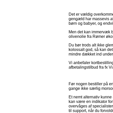
Det er vældig overkommeli
gengæld har massevis af i
børn og babyer, og endvid
Men det kan immervæk bli
olivenolie fra Rømer økol
Du bør trods alt ikke gle
kolossalt god, så kan de
mindre dækket ind under 
Vi anbefaler kortbestilli
afbetalingstilbud fra fx V
Før nogen bestiller på e
gange ikke særlig morso
Et nemt alternativ kunne 
kan være en indikator for 
overvåges af specialist
til support, når du forvo