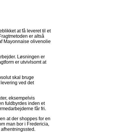
likket at få leveret til et
 Fragtmetoden er altså
af Mayonnaise olivenolie
arbejder. Løsningen er
gtform er utvivlsomt at
solut skal bruge
 levering ved det
ukter, eksempelvis
en fuldbyrdes inden et
rmedarbejderne får fri.
en at der shoppes for en
 om man bor i Fredericia,
t afhentningssted.