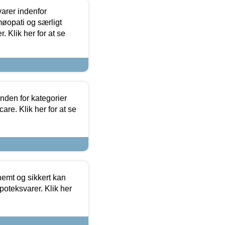
arer indenfor
møopati og særligt
 Klik her for at se
nden for kategorier
re. Klik her for at se
emt og sikkert kan
oteksvarer. Klik her