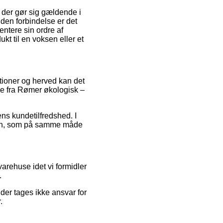
 der gør sig gældende i
 den forbindelse er det
entere sin ordre af
kt til en voksen eller et
ektioner og herved kan det
lie fra Rømer økologisk –
ens kundetilfredshed. I
lsen, som på samme måde
arehuse idet vi formidler
.
er tages ikke ansvar for
.