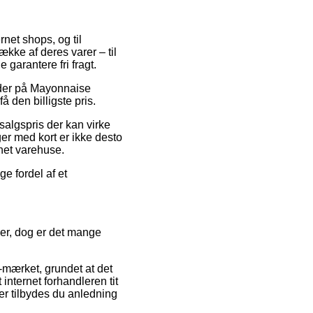
net shops, og til
ække af deres varer – til
garantere fri fragt.
koder på Mayonnaise
å den billigste pris.
salgspris der kan virke
er med kort er ikke desto
net varehuse.
e fordel af et
ler, dog er det mange
e-mærket, grundet at det
 internet forhandleren tit
r tilbydes du anledning