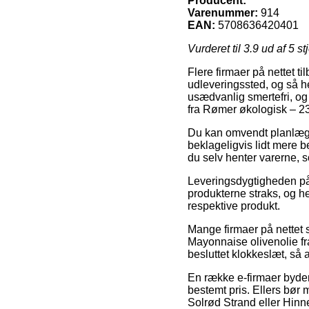
Producent:
Varenummer:
914
EAN:
5708636420401
Vurderet til
3.9
ud af 5 st
Flere firmaer på nettet ti
udleveringssted, og så he
usædvanlig smertefri, o
fra Rømer økologisk – 23
Du kan omvendt planlægge 
beklageligvis lidt mere b
du selv henter varerne, s
Leveringsdygtigheden på
produkterne straks, og he
respektive produkt.
Mange firmaer på nettet s
Mayonnaise olivenolie fr
besluttet klokkeslæt, så 
En række e-firmaer byder
bestemt pris. Ellers bør 
Solrød Strand eller Hinner