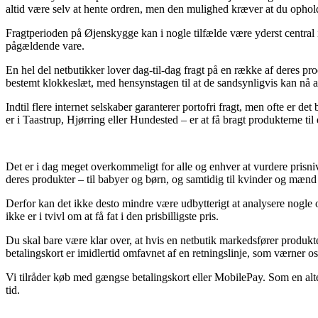
altid være selv at hente ordren, men den mulighed kræver at du ophold
Fragtperioden på Øjenskygge kan i nogle tilfælde være yderst central i
pågældende vare.
En hel del netbutikker lover dag-til-dag fragt på en række af deres 
bestemt klokkeslæt, med hensynstagen til at de sandsynligvis kan nå at
Indtil flere internet selskaber garanterer portofri fragt, men ofte er 
er i Taastrup, Hjørring eller Hundested – er at få bragt produkterne til
Det er i dag meget overkommeligt for alle og enhver at vurdere prisnive
deres produkter – til babyer og børn, og samtidig til kvinder og mænd 
Derfor kan det ikke desto mindre være udbytterigt at analysere nogle
ikke er i tvivl om at få fat i den prisbilligste pris.
Du skal bare være klar over, at hvis en netbutik markedsfører produkte
betalingskort er imidlertid omfavnet af en retningslinje, som værner os
Vi tilråder køb med gængse betalingskort eller MobilePay. Som en al
tid.