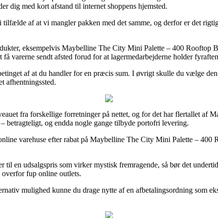
er dig med kort afstand til internet shoppens hjemsted.
 tilfælde af at vi mangler pakken med det samme, og derfor er det rigtig
produkter, eksempelvis Maybelline The City Mini Palette – 400 Rooftop 
 få varerne sendt afsted forud for at lagermedarbejderne holder fyraften
det betinget af at du handler for en præcis sum. I øvrigt skulle du vælge
 et afhentningssted.
auet fra forskellige forretninger på nettet, og for det har flertallet af
– betragteligt, og endda nogle gange tilbyde portofri levering.
 online varehuse efter rabat på Maybelline The City Mini Palette – 400
r til en udsalgspris som virker mystisk fremragende, så bør det underti
 overfor fup online outlets.
ternativ mulighed kunne du drage nytte af en afbetalingsordning som ek