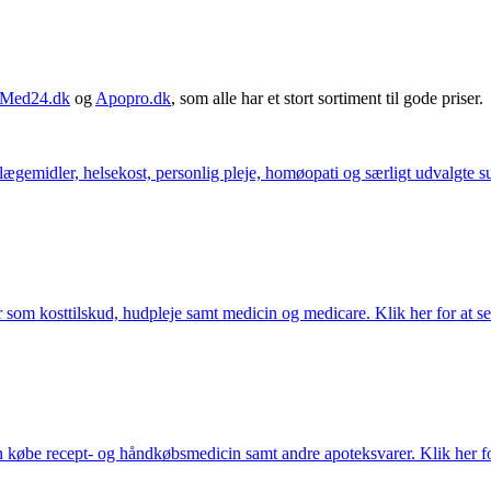
Med24.dk
og
Apopro.dk
, som alle har et stort sortiment til gode priser.
ægemidler, helsekost, personlig pleje, homøopati og særligt udvalgte sun
som kosttilskud, hudpleje samt medicin og medicare. Klik her for at se
købe recept- og håndkøbsmedicin samt andre apoteksvarer. Klik her for