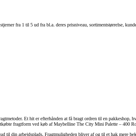
er fra 1 til 5 ud fra bl.a. deres prisniveau, sortimentstørrelse, kunde
gtmetoder. Et hit er efterhånden at få bragt ordren til en pakkeshop, hv
 letkøbte fragtform ved køb af Maybelline The City Mini Palette – 400 
ud til din arbejdsplads. Fragtmuligheden bliver af og til et hak mere be