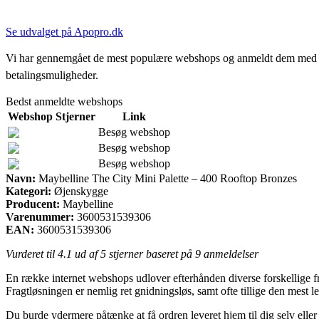
Se udvalget på Apopro.dk
Vi har gennemgået de mest populære webshops og anmeldt dem med stjern
betalingsmuligheder.
Bedst anmeldte webshops
Webshop
Stjerner
Link
Besøg webshop
Besøg webshop
Besøg webshop
Navn:
Maybelline The City Mini Palette – 400 Rooftop Bronzes
Kategori:
Øjenskygge
Producent:
Maybelline
Varenummer:
3600531539306
EAN:
3600531539306
Vurderet til
4.1
ud af 5 stjerner baseret på
9
anmeldelser
En række internet webshops udlover efterhånden diverse forskellige fra
Fragtløsningen er nemlig ret gnidningsløs, samt ofte tillige den mest
Du burde ydermere påtænke at få ordren leveret hjem til dig selv eller 