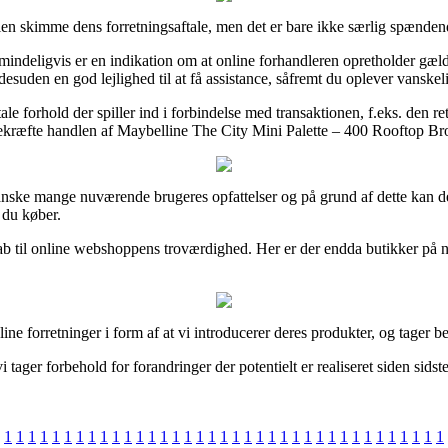
len skimme dens forretningsaftale, men det er bare ikke særlig spænden
t almindeligvis er en indikation om at online forhandleren opretholder g
esuden en god lejlighed til at få assistance, såfremt du oplever vanske
forhold der spiller ind i forbindelse med transaktionen, f.eks. den retu
kræfte handlen af Maybelline The City Mini Palette – 400 Rooftop Bron
nske mange nuværende brugeres opfattelser og på grund af dette kan det 
 du køber.
skab til online webshoppens troværdighed. Her er der endda butikker på 
e forretninger i form af at vi introducerer deres produkter, og tager bet
ager forbehold for forandringer der potentielt er realiseret siden sids
1
1
1
1
1
1
1
1
1
1
1
1
1
1
1
1
1
1
1
1
1
1
1
1
1
1
1
1
1
1
1
1
1
1
1
1
1