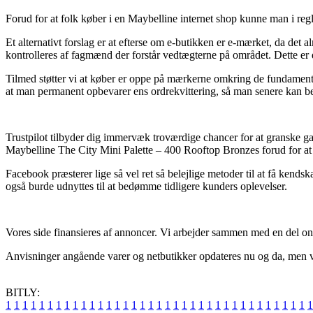
Forud for at folk køber i en Maybelline internet shop kunne man i reg
Et alternativt forslag er at efterse om e-butikken er e-mærket, da de
kontrolleres af fagmænd der forstår vedtægterne på området. Dette er d
Tilmed støtter vi at køber er oppe på mærkerne omkring de fundamentale 
at man permanent opbevarer ens ordrekvittering, så man senere kan be
Trustpilot tilbyder dig immervæk troværdige chancer for at granske ga
Maybelline The City Mini Palette – 400 Rooftop Bronzes forud for at
Facebook præsterer lige så vel ret så belejlige metoder til at få kend
også burde udnyttes til at bedømme tidligere kunders oplevelser.
Vores side finansieres af annoncer. Vi arbejder sammen med en del onlin
Anvisninger angående varer og netbutikker opdateres nu og da, men vi t
BITLY:
1
1
1
1
1
1
1
1
1
1
1
1
1
1
1
1
1
1
1
1
1
1
1
1
1
1
1
1
1
1
1
1
1
1
1
1
1