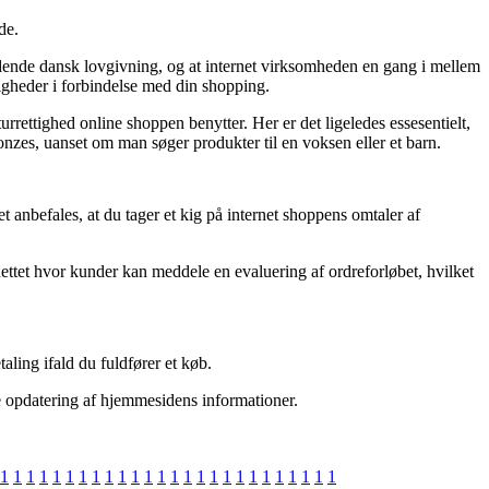
de.
ældende dansk lovgivning, og at internet virksomheden en gang i mellem
ligheder i forbindelse med din shopping.
rrettighed online shoppen benytter. Her er det ligeledes essesentielt,
zes, uanset om man søger produkter til en voksen eller et barn.
anbefales, at du tager et kig på internet shoppens omtaler af
nettet hvor kunder kan meddele en evaluering af ordreforløbet, hvilket
aling ifald du fuldfører et køb.
te opdatering af hjemmesidens informationer.
1
1
1
1
1
1
1
1
1
1
1
1
1
1
1
1
1
1
1
1
1
1
1
1
1
1