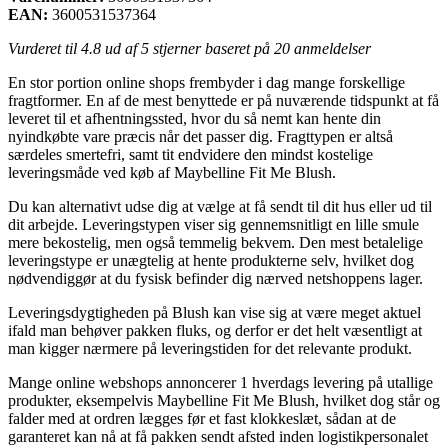
EAN:
3600531537364
Vurderet til
4.8
ud af 5 stjerner baseret på
20
anmeldelser
En stor portion online shops frembyder i dag mange forskellige
fragtformer. En af de mest benyttede er på nuværende tidspunkt at få
leveret til et afhentningssted, hvor du så nemt kan hente din
nyindkøbte vare præcis når det passer dig. Fragttypen er altså
særdeles smertefri, samt tit endvidere den mindst kostelige
leveringsmåde ved køb af Maybelline Fit Me Blush.
Du kan alternativt udse dig at vælge at få sendt til dit hus eller ud til
dit arbejde. Leveringstypen viser sig gennemsnitligt en lille smule
mere bekostelig, men også temmelig bekvem. Den mest betalelige
leveringstype er unægtelig at hente produkterne selv, hvilket dog
nødvendiggør at du fysisk befinder dig nærved netshoppens lager.
Leveringsdygtigheden på Blush kan vise sig at være meget aktuel
ifald man behøver pakken fluks, og derfor er det helt væsentligt at
man kigger nærmere på leveringstiden for det relevante produkt.
Mange online webshops annoncerer 1 hverdags levering på utallige
produkter, eksempelvis Maybelline Fit Me Blush, hvilket dog står og
falder med at ordren lægges før et fast klokkeslæt, sådan at de
garanteret kan nå at få pakken sendt afsted inden logistikpersonalet