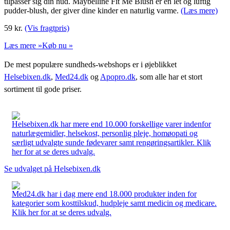
tilpasser sig din hud. Maybelline Fit Me Blush er en let og luftig
pudder-blush, der giver dine kinder en naturlig varme.
(Læs mere)
59
kr.
(Vis fragtpris)
Læs mere »
Køb nu »
De mest populære sundheds-webshops er i øjeblikket
Helsebixen.dk
,
Med24.dk
og
Apopro.dk
, som alle har et stort
sortiment til gode priser.
Helsebixen.dk har mere end 10.000 forskellige varer indenfor
naturlægemidler, helsekost, personlig pleje, homøopati og
særligt udvalgte sunde fødevarer samt rengøringsartikler. Klik
her for at se deres udvalg.
Se udvalget på Helsebixen.dk
Med24.dk har i dag mere end 18.000 produkter inden for
kategorier som kosttilskud, hudpleje samt medicin og medicare.
Klik her for at se deres udvalg.