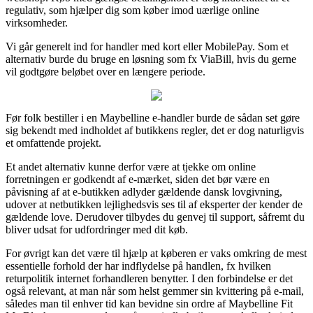
regulativ, som hjælper dig som køber imod uærlige online
virksomheder.
Vi går generelt ind for handler med kort eller MobilePay. Som et
alternativ burde du bruge en løsning som fx ViaBill, hvis du gerne
vil godtgøre beløbet over en længere periode.
Før folk bestiller i en Maybelline e-handler burde de sådan set gøre
sig bekendt med indholdet af butikkens regler, det er dog naturligvis
et omfattende projekt.
Et andet alternativ kunne derfor være at tjekke om online
forretningen er godkendt af e-mærket, siden det bør være en
påvisning af at e-butikken adlyder gældende dansk lovgivning,
udover at netbutikken lejlighedsvis ses til af eksperter der kender de
gældende love. Derudover tilbydes du genvej til support, såfremt du
bliver udsat for udfordringer med dit køb.
For øvrigt kan det være til hjælp at køberen er vaks omkring de mest
essentielle forhold der har indflydelse på handlen, fx hvilken
returpolitik internet forhandleren benytter. I den forbindelse er det
også relevant, at man når som helst gemmer sin kvittering på e-mail,
således man til enhver tid kan bevidne sin ordre af Maybelline Fit