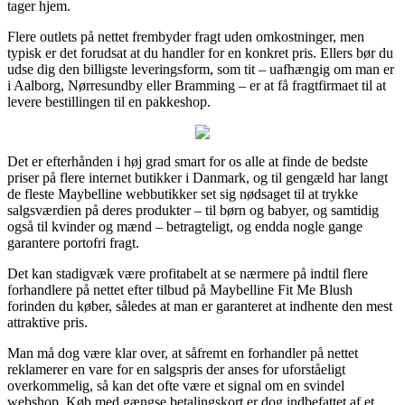
tager hjem.
Flere outlets på nettet frembyder fragt uden omkostninger, men
typisk er det forudsat at du handler for en konkret pris. Ellers bør du
udse dig den billigste leveringsform, som tit – uafhængig om man er
i Aalborg, Nørresundby eller Bramming – er at få fragtfirmaet til at
levere bestillingen til en pakkeshop.
Det er efterhånden i høj grad smart for os alle at finde de bedste
priser på flere internet butikker i Danmark, og til gengæld har langt
de fleste Maybelline webbutikker set sig nødsaget til at trykke
salgsværdien på deres produkter – til børn og babyer, og samtidig
også til kvinder og mænd – betragteligt, og endda nogle gange
garantere portofri fragt.
Det kan stadigvæk være profitabelt at se nærmere på indtil flere
forhandlere på nettet efter tilbud på Maybelline Fit Me Blush
forinden du køber, således at man er garanteret at indhente den mest
attraktive pris.
Man må dog være klar over, at såfremt en forhandler på nettet
reklamerer en vare for en salgspris der anses for uforståeligt
overkommelig, så kan det ofte være et signal om en svindel
webshop. Køb med gængse betalingskort er dog indbefattet af et