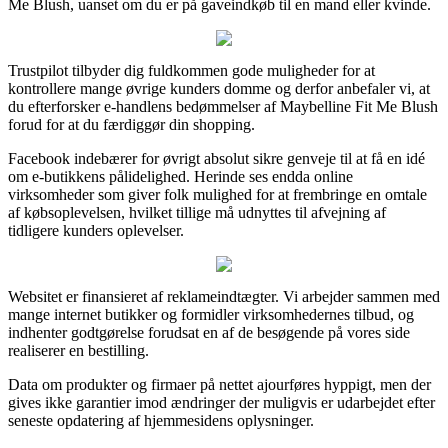
Me Blush, uanset om du er på gaveindkøb til en mand eller kvinde.
Trustpilot tilbyder dig fuldkommen gode muligheder for at
kontrollere mange øvrige kunders domme og derfor anbefaler vi, at
du efterforsker e-handlens bedømmelser af Maybelline Fit Me Blush
forud for at du færdiggør din shopping.
Facebook indebærer for øvrigt absolut sikre genveje til at få en idé
om e-butikkens pålidelighed. Herinde ses endda online
virksomheder som giver folk mulighed for at frembringe en omtale
af købsoplevelsen, hvilket tillige må udnyttes til afvejning af
tidligere kunders oplevelser.
Websitet er finansieret af reklameindtægter. Vi arbejder sammen med
mange internet butikker og formidler virksomhedernes tilbud, og
indhenter godtgørelse forudsat en af de besøgende på vores side
realiserer en bestilling.
Data om produkter og firmaer på nettet ajourføres hyppigt, men der
gives ikke garantier imod ændringer der muligvis er udarbejdet efter
seneste opdatering af hjemmesidens oplysninger.