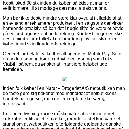
Kosttilskud 90 stk inden du køber, således at man er
velinformeret til at modtage den mest attraktive pris.
Man bør ikke desto mindre være klar over, at i tilfælde af at
en e-handler reklamerer produkter til en salgspris der virker
hamrende attraktiv, så kan det i nogle tilfælde være et bevis
på en bedragerisk online forretning. Kortbestillinger er ikke
desto mindre omsluttet af en forordning, hvilket skærmer
køber imod svindlende e-forretninger.
Generelt anbefaler vi kortbestillinger eller MobilePay. Som
en anden løsning bør du udnytte en løsning som f.eks.
ViaBill, såfremt du ønsker at finansiere beløbet ude i
fremtiden.
Inden folk køber i en Natur – Drogeriet A/S netbutik kan man
de facto gøre sig bekendt med indholdet af netbutikkens
handelsbetingelser, men det er i reglen ikke særlig
interessant.
En anden løsning kunne måske være at se om internet
selskabet er tilsluttet e-mærket, grundet at det kan være et
signal om at webbutikken efterfølger de gældende danske