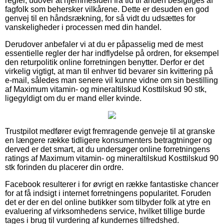
regler, udover at hjemmesiden fra tid til anden besigtiges af
fagfolk som behersker vilkårene. Dette er desuden en god
genvej til en håndsrækning, for så vidt du udsættes for
vanskeligheder i processen med din handel.
Derudover anbefaler vi at du er påpasselig med de mest
essentielle regler der har indflydelse på ordren, for eksempel
den returpolitik online forretningen benytter. Derfor er det
virkelig vigtigt, at man til enhver tid bevarer sin kvittering på
e-mail, således man senere vil kunne vidne om sin bestilling
af Maximum vitamin- og mineraltilskud Kosttilskud 90 stk,
ligegyldigt om du er mand eller kvinde.
Trustpilot medfører evigt fremragende genveje til at granske
en længere række tidligere konsumenters betragtninger og
derved er det smart, at du undersøger online forretningens
ratings af Maximum vitamin- og mineraltilskud Kosttilskud 90
stk forinden du placerer din ordre.
Facebook resulterer i for øvrigt en række fantastiske chancer
for at få indsigt i internet forretningens popularitet. Foruden
det er der en del online butikker som tilbyder folk at ytre en
evaluering af virksomhedens service, hvilket tillige burde
tages i brug til vurdering af kundernes tilfredshed.