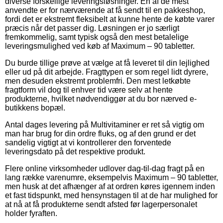
diverse forskellige leveringsløsninger. En af de mest
anvendte er for nærværende at få sendt til en pakkeshop,
fordi det er ekstremt fleksibelt at kunne hente de købte varer
præcis når det passer dig. Løsningen er jo særligt
fremkommelig, samt typisk også den mest betalelige
leveringsmulighed ved køb af Maximum – 90 tabletter.
Du burde tillige prøve at vælge at få leveret til din lejlighed
eller ud på dit arbejde. Fragttypen er som regel lidt dyrere,
men desuden ekstremt problemfri. Den mest letkøbte
fragtform vil dog til enhver tid være selv at hente
produkterne, hvilket nødvendiggør at du bor nærved e-
butikkens bopæl.
Antal dages levering på Multivitaminer er ret så vigtig om
man har brug for din ordre fluks, og af den grund er det
sandelig vigtigt at vi kontrollerer den forventede
leveringsdato på det respektive produkt.
Flere online virksomheder udlover dag-til-dag fragt på en
lang række varenumre, eksempelvis Maximum – 90 tabletter,
men husk at det afhænger af at ordren køres igennem inden
et fast tidspunkt, med hensynstagen til at de har mulighed for
at nå at få produkterne sendt afsted før lagerpersonalet
holder fyraften.