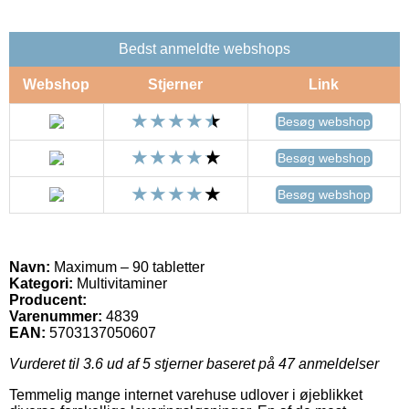
Bedst anmeldte webshops
Webshop
Stjerner
Link
Besøg webshop
Besøg webshop
Besøg webshop
Navn:
Maximum – 90 tabletter
Kategori:
Multivitaminer
Producent:
Varenummer:
4839
EAN:
5703137050607
Vurderet til
3.6
ud af 5 stjerner baseret på
47
anmeldelser
Temmelig mange internet varehuse udlover i øjeblikket