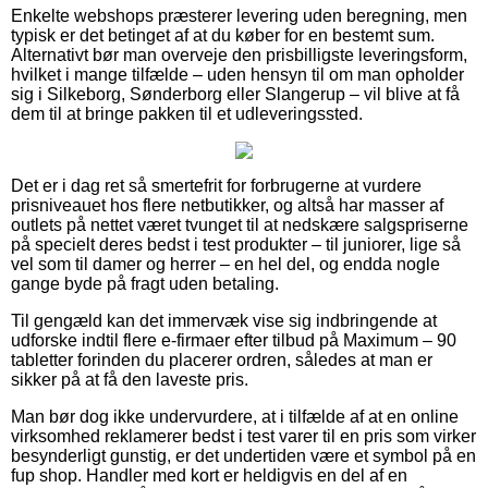
Enkelte webshops præsterer levering uden beregning, men
typisk er det betinget af at du køber for en bestemt sum.
Alternativt bør man overveje den prisbilligste leveringsform,
hvilket i mange tilfælde – uden hensyn til om man opholder
sig i Silkeborg, Sønderborg eller Slangerup – vil blive at få
dem til at bringe pakken til et udleveringssted.
Det er i dag ret så smertefrit for forbrugerne at vurdere
prisniveauet hos flere netbutikker, og altså har masser af
outlets på nettet været tvunget til at nedskære salgspriserne
på specielt deres bedst i test produkter – til juniorer, lige så
vel som til damer og herrer – en hel del, og endda nogle
gange byde på fragt uden betaling.
Til gengæld kan det immervæk vise sig indbringende at
udforske indtil flere e-firmaer efter tilbud på Maximum – 90
tabletter forinden du placerer ordren, således at man er
sikker på at få den laveste pris.
Man bør dog ikke undervurdere, at i tilfælde af at en online
virksomhed reklamerer bedst i test varer til en pris som virker
besynderligt gunstig, er det undertiden være et symbol på en
fup shop. Handler med kort er heldigvis en del af en