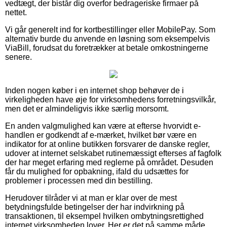
vedtægt, der bistår dig overfor bedrageriske firmaer på
nettet.
Vi går generelt ind for kortbestillinger eller MobilePay. Som
alternativ burde du anvende en løsning som eksempelvis
ViaBill, forudsat du foretrækker at betale omkostningerne
senere.
Inden nogen køber i en internet shop behøver de i
virkeligheden have øje for virksomhedens forretningsvilkår,
men det er almindeligvis ikke særlig morsomt.
En anden valgmulighed kan være at efterse hvorvidt e-
handlen er godkendt af e-mærket, hvilket bør være en
indikator for at online butikken forsvarer de danske regler,
udover at internet selskabet rutinemæssigt efterses af fagfolk
der har meget erfaring med reglerne på området. Desuden
får du mulighed for opbakning, ifald du udsættes for
problemer i processen med din bestilling.
Herudover tilråder vi at man er klar over de mest
betydningsfulde betingelser der har indvirkning på
transaktionen, til eksempel hvilken ombytningsrettighed
internet virksomheden lover. Her er det på samme måde