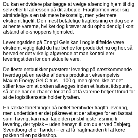
Du kan endvidere planlægge at vælge afsending hjem til dig
selv eller til adressen på dit arbejde. Fragtformen viser sig
almindeligvis en tak mere bekostelig, men ydermere
ekstremt ligetil. Den mest betalelige fragtløsning er dog selv
at hente varerne, hvilket dog kræver at du opholder dig i kort
afstand af e-shoppens hjemsted.
Leveringstiden på Energi Gels kan i nogle tilfælde være
ekstremt vigtig ifald du har behov for produktet nu og her, så
herved er det virkelig afgørende at man kontrollerer
leveringstiden for den aktuelle vare.
De fleste netbutikker præsterer levering på næstkommende
hverdag på en række af deres produkter, eksempelvis
Maxim Energy Gel Citrus – 100 g, men glem ikke at det
stiller krav om at ordren aflægges inden et fastsat tidspunkt,
så at de har en chance for at nå at få varerne betjent forud for
at de logistikansatte holder fyraften.
En række forretninger på nettet frembyder fragtfri levering,
men undertiden er det påkrævet at der aftages for en fastsat
sum. I øvrigt kan man tage den prisbilligste løsning til
levering, der typisk – uden hensyn til om du er ved Esbjerg,
Svendborg eller Tønder – er at få fragtmanden til at køre
pakken til en pakkeshop.