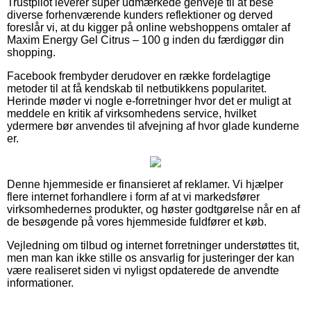
Trustpilot leverer super udmærkede genveje til at bese
diverse forhenværende kunders reflektioner og derved
foreslår vi, at du kigger på online webshoppens omtaler af
Maxim Energy Gel Citrus – 100 g inden du færdiggør din
shopping.
Facebook frembyder derudover en række fordelagtige
metoder til at få kendskab til netbutikkens popularitet.
Herinde møder vi nogle e-forretninger hvor det er muligt at
meddele en kritik af virksomhedens service, hvilket
ydermere bør anvendes til afvejning af hvor glade kunderne
er.
Denne hjemmeside er finansieret af reklamer. Vi hjælper
flere internet forhandlere i form af at vi markedsfører
virksomhedernes produkter, og høster godtgørelse når en af
de besøgende på vores hjemmeside fuldfører et køb.
Vejledning om tilbud og internet forretninger understøttes tit,
men man kan ikke stille os ansvarlig for justeringer der kan
være realiseret siden vi nyligst opdaterede de anvendte
informationer.