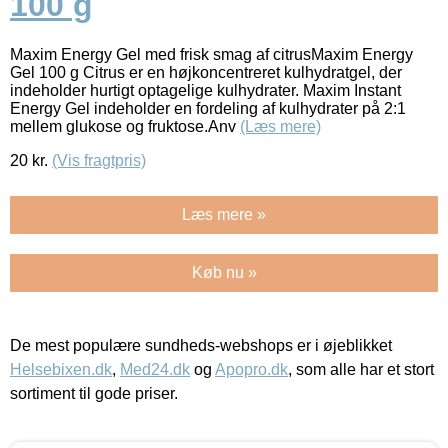
100 g
Maxim Energy Gel med frisk smag af citrusMaxim Energy
Gel 100 g Citrus er en højkoncentreret kulhydratgel, der
indeholder hurtigt optagelige kulhydrater. Maxim Instant
Energy Gel indeholder en fordeling af kulhydrater på 2:1
mellem glukose og fruktose.Anv
(Læs mere)
20
kr.
(Vis fragtpris)
Læs mere »
Køb nu »
De mest populære sundheds-webshops er i øjeblikket
Helsebixen.dk
,
Med24.dk
og
Apopro.dk
, som alle har et stort
sortiment til gode priser.