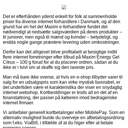
Det er efterhånden yderst enkelt for folk at sammenholde
priser fra diverse internet forhandlere i Danmark, og af den
grund har en hel del Maxim e-forhandlere fundet det
nødvendigt at nedsætte salgsværdien på deres produkter –
til juniorer, men også til mænd og kvinder – betydeligt, og
endda nogle gange præstere levering uden omkostninger.
Derfor kan det alligevel blive profitabelt at besigtige indtil
flere internet forretninger efter tilbud på Maxim Energy Gel
Citrus – 100 g forud for at du placerer ordren, sådan at du
ikke er i tvivl om at skaffe sig den laveste pris.
Man må bare ikke overse, at hvis en e-shop tilbyder varer til
salg for en udsalgspris som kan virke mystisk favorabel, er
det undertiden være et karakteristika der viser en snydagtig
internet webshop. Kortbestillinger er trods alt en del af en
foranstaltning, der passer på køberen imod bedrageriske
internet firmaer.
Vi anbefaler generelt kortbetalinger eller MobilePay. Som en
alternativ mulighed burde du overveje en afbetalingsordning
som f.eks. ViaBill, i tilfælde af at du higer efter at betale
pengene senere.