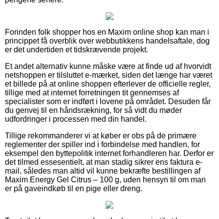
Forinden folk shopper hos en Maxim online shop kan man i
princippet få overblik over webbutikkens handelsaftale, dog
er det undertiden et tidskrævende projekt.
Et andet alternativ kunne måske være at finde ud af hvorvidt
netshoppen er tilsluttet e-mærket, siden det længe har været
et billede på at online shoppen efterlever de officielle regler,
tillige med at internet forretningen tit gennemses af
specialister som er indført i lovene på området. Desuden får
du genvej til en håndsrækning, for så vidt du møder
udfordringer i processen med din handel.
Tillige rekommanderer vi at køber er obs på de primære
reglementer der spiller ind i forbindelse med handlen, for
eksempel den byttepolitik internet forhandleren har. Derfor er
det tilmed essesentielt, at man stadig sikrer ens faktura e-
mail, således man altid vil kunne bekræfte bestillingen af
Maxim Energy Gel Citrus – 100 g, uden hensyn til om man
er på gaveindkøb til en pige eller dreng.