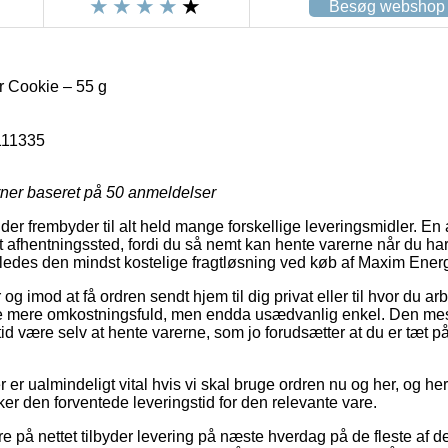
Besøg webshop
 Cookie – 55 g
111335
rner baseret på
50
anmeldelser
der frembyder til alt held mange forskellige leveringsmidler. En
et afhentningssted, fordi du så nemt kan hente varerne når du ha
 ligeledes den mindst kostelige fragtløsning ved køb af Maxim Ene
og imod at få ordren sendt hjem til dig privat eller til hvor du a
mule mere omkostningsfuld, men endda usædvanlig enkel. Den mes
tid være selv at hente varerne, som jo forudsætter at du er tæt 
 er ualmindeligt vital hvis vi skal bruge ordren nu og her, og herv
er den forventede leveringstid for den relevante vare.
e på nettet tilbyder levering på næste hverdag på de fleste af 