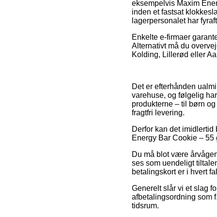
eksempelvis Maxim Energ
inden et fastsat klokkesl
lagerpersonalet har fyraf
Enkelte e-firmaer garanter
Alternativt må du overve
Kolding, Lillerød eller Aar
Det er efterhånden ualmin
varehuse, og følgelig har
produkterne – til børn og
fragtfri levering.
Derfor kan det imidlertid 
Energy Bar Cookie – 55 g 
Du må blot være årvågen m
ses som uendeligt tiltale
betalingskort er i hvert f
Generelt slår vi et slag 
afbetalingsordning som f
tidsrum.