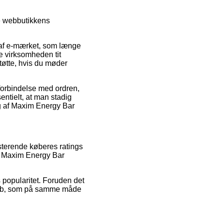
e webbutikkens
t af e-mærket, som længe
ne virksomheden tit
tøtte, hvis du møder
 forbindelse med ordren,
sentielt, at man stadig
g af Maxim Energy Bar
isterende køberes ratings
af Maxim Energy Bar
popularitet. Foruden det
 køb, som på samme måde