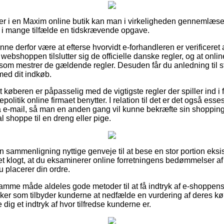
ler i en Maxim online butik kan man i virkeligheden gennemlæs
t i mange tilfælde en tidskrævende opgave.
nne derfor være at efterse hvorvidt e-forhandleren er verificere
 webshoppen tilslutter sig de officielle danske regler, og at onli
om mestrer de gældende regler. Desuden får du anledning til s
med dit indkøb.
at køberen er påpasselig med de vigtigste regler der spiller ind i
politik online firmaet benytter. I relation til det er det også esse
å e-mail, så man en anden gang vil kunne bekræfte sin shoppin
 shoppe til en dreng eller pige.
den sammenligning nyttige genveje til at bese en stor portion eks
det klogt, at du eksaminerer online forretningens bedømmelser 
 placerer din ordre.
me måde aldeles gode metoder til at få indtryk af e-shoppens 
kker som tilbyder kunderne at nedfælde en vurdering af deres
dig et indtryk af hvor tilfredse kunderne er.