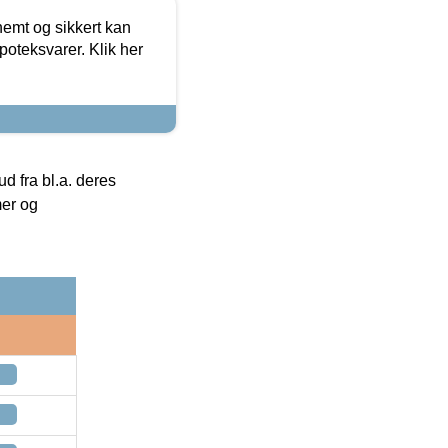
emt og sikkert kan
oteksvarer. Klik her
 fra bl.a. deres
mer og