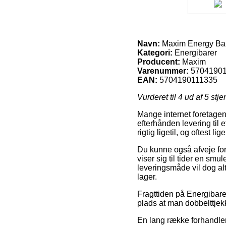
Navn:
Maxim Energy Bar
Kategori:
Energibarer
Producent:
Maxim
Varenummer:
5704190
EAN:
5704190111335
Vurderet til
4
ud af 5 stje
Mange internet foretagen
efterhånden levering til 
rigtig ligetil, og oftest
Du kunne også afveje for 
viser sig til tider en s
leveringsmåde vil dog al
lager.
Fragttiden på Energibarer
plads at man dobbelttjekk
En lang række forhandler