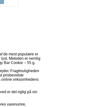
 af de mest populære er
r lyst. Metoden er nemlig
rgy Bar Cookie – 55 g.
rbejder. Fragtmuligheden
t prisbevidste
på online virksomhedens
ed er det rigtig på sin
deres varenumre,