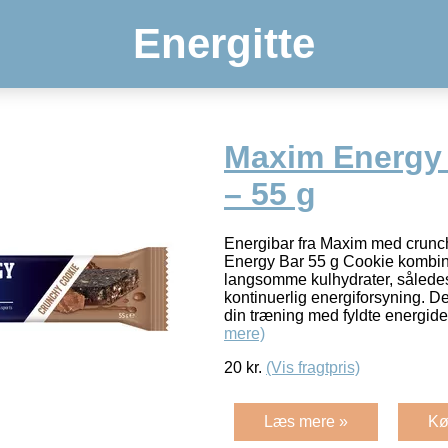
Energitte
Maxim Energy
– 55 g
Energibar fra Maxim med crun
Energy Bar 55 g Cookie kombin
langsomme kulhydrater, således 
kontinuerlig energiforsyning. Det
din træning med fyldte energide
mere)
20
kr.
(Vis fragtpris)
Læs mere »
Kø