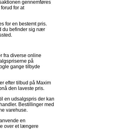
nsaktionen gennemføres
forud for at
es for en bestemt pris.
d du befinder sig nær
ssted.
 fra diverse online
salgspriserne på
nogle gange tilbyde
ber efter tilbud på Maxim
pnå den laveste pris.
til en udsalgspris der kan
handler. Bestillinger med
line varehuse.
u anvende en
ne over et længere