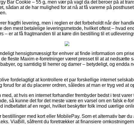
y Bar Cookie – 55 g, men vær på vagt da det beroer på at tra
æt, sådan at de har mulighed for at nå at få varerne på posthuset 
ten.
er fragtfri levering, men i reglen er det forbeholdt når der handl
je den mest betalelige leveringsmetode, hvilket oftest – hvad en
s – er at få fragtmanden til at køre din bestilling til et udlevering
deligt hensigtsmæssigt for enhver at finde information om priser
 de fleste Maxim e-forretninger været presset til at at nedsætte 
 babyer, og samtidig til herrer og damer – betydeligt, og endda 
blive fordelagtigt at kontrollere et par forskellige internet selska
forud for at du placerer ordren, således at man er tryg ved at o
ed, at hvis en internet forhandler frembyder bedst i test varer 
nde, så kunne det for det meste være en varsel om en falsk e-for
ald indbefattet af en regel, hvilket beskytter folk imod uærlige on
for bestillinger med kort eller MobilePay. Som et alternativ bør d
.eks. ViaBill, såfremt du foretrækker at finansiere omkostninger