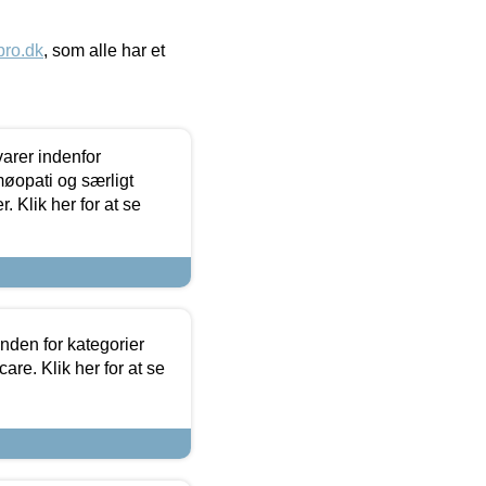
ro.dk
, som alle har et
arer indenfor
møopati og særligt
 Klik her for at se
nden for kategorier
re. Klik her for at se