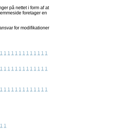
r på nettet i form af at
hjemmeside foretager en
ansvar for modifikationer
1
1
1
1
1
1
1
1
1
1
1
1
1
1
1
1
1
1
1
1
1
1
1
1
1
1
1
1
1
1
1
1
1
1
1
1
1
1
1
1
1