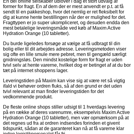
En del online selskaber udlover i dag et stort udvalg af
former for fragt. En af dem der er mest anvendt er p.t. at få
sendt til en pakkeshop, hvor det nemlig er ret fleksibelt for
dig at kunne hente bestillingen når der er mulighed for det.
Fragttypen er jo super ukompliceret, og desuden endda den
mest betalelige leveringsmåde ved køb af Maxim Active
Hydration Orange (10 tabletter).
Du burde ligeledes forsøge at vælge at få udbragt til din
bolig eller til dit arbejdes adresse. Leveringsmetoden viser
sig ofte en lille smule mere pebret, men til gengæld særligt
gnidningsløs. Den mindst kostelige form for fragt er uden
tvivl selv at hente varerne, hvilket dog er betinget af at du bor
tæt på internet shoppens lager.
Leveringstiden på Maxim kan vise sig at være ret så vigtig
ifald vi behøver ordren fluks, så af den grund er det uden
tvivl relevant at man finder leveringstiden for det
vedkommende produkt.
De fleste online shops stiller udsigt til 1 hverdags levering
på en række af deres varenumre, eksempelvis Maxim Active
Hydration Orange (10 tabletter), men vær opmærksom på at
det regnes ud fra at ordren indsendes forinden et givent
tidspunkt, sådan at de garanteret kan nå at få varerne klar
inden logistikpersonalet får fri.