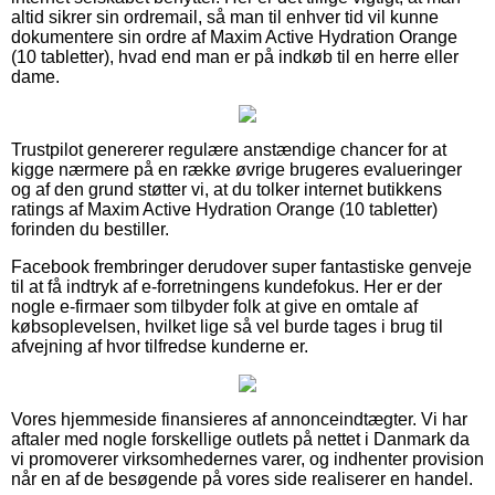
altid sikrer sin ordremail, så man til enhver tid vil kunne
dokumentere sin ordre af Maxim Active Hydration Orange
(10 tabletter), hvad end man er på indkøb til en herre eller
dame.
Trustpilot genererer regulære anstændige chancer for at
kigge nærmere på en række øvrige brugeres evalueringer
og af den grund støtter vi, at du tolker internet butikkens
ratings af Maxim Active Hydration Orange (10 tabletter)
forinden du bestiller.
Facebook frembringer derudover super fantastiske genveje
til at få indtryk af e-forretningens kundefokus. Her er der
nogle e-firmaer som tilbyder folk at give en omtale af
købsoplevelsen, hvilket lige så vel burde tages i brug til
afvejning af hvor tilfredse kunderne er.
Vores hjemmeside finansieres af annonceindtægter. Vi har
aftaler med nogle forskellige outlets på nettet i Danmark da
vi promoverer virksomhedernes varer, og indhenter provision
når en af de besøgende på vores side realiserer en handel.