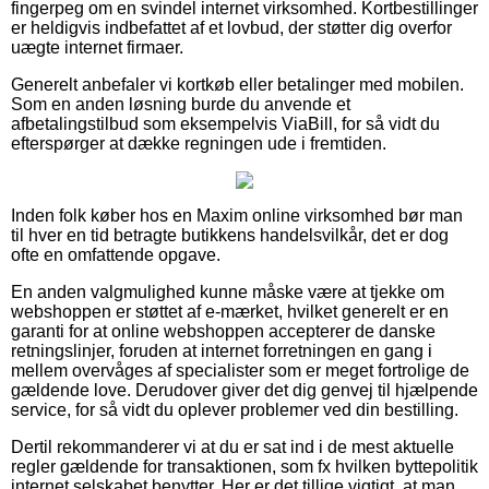
fingerpeg om en svindel internet virksomhed. Kortbestillinger
er heldigvis indbefattet af et lovbud, der støtter dig overfor
uægte internet firmaer.
Generelt anbefaler vi kortkøb eller betalinger med mobilen.
Som en anden løsning burde du anvende et
afbetalingstilbud som eksempelvis ViaBill, for så vidt du
efterspørger at dække regningen ude i fremtiden.
Inden folk køber hos en Maxim online virksomhed bør man
til hver en tid betragte butikkens handelsvilkår, det er dog
ofte en omfattende opgave.
En anden valgmulighed kunne måske være at tjekke om
webshoppen er støttet af e-mærket, hvilket generelt er en
garanti for at online webshoppen accepterer de danske
retningslinjer, foruden at internet forretningen en gang i
mellem overvåges af specialister som er meget fortrolige de
gældende love. Derudover giver det dig genvej til hjælpende
service, for så vidt du oplever problemer ved din bestilling.
Dertil rekommanderer vi at du er sat ind i de mest aktuelle
regler gældende for transaktionen, som fx hvilken byttepolitik
internet selskabet benytter. Her er det tillige vigtigt, at man