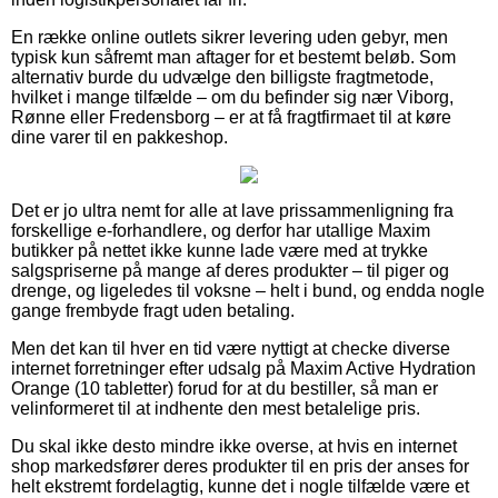
En række online outlets sikrer levering uden gebyr, men
typisk kun såfremt man aftager for et bestemt beløb. Som
alternativ burde du udvælge den billigste fragtmetode,
hvilket i mange tilfælde – om du befinder sig nær Viborg,
Rønne eller Fredensborg – er at få fragtfirmaet til at køre
dine varer til en pakkeshop.
Det er jo ultra nemt for alle at lave prissammenligning fra
forskellige e-forhandlere, og derfor har utallige Maxim
butikker på nettet ikke kunne lade være med at trykke
salgspriserne på mange af deres produkter – til piger og
drenge, og ligeledes til voksne – helt i bund, og endda nogle
gange frembyde fragt uden betaling.
Men det kan til hver en tid være nyttigt at checke diverse
internet forretninger efter udsalg på Maxim Active Hydration
Orange (10 tabletter) forud for at du bestiller, så man er
velinformeret til at indhente den mest betalelige pris.
Du skal ikke desto mindre ikke overse, at hvis en internet
shop markedsfører deres produkter til en pris der anses for
helt ekstremt fordelagtig, kunne det i nogle tilfælde være et