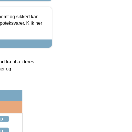
emt og sikkert kan
oteksvarer. Klik her
 fra bl.a. deres
mer og
op
op