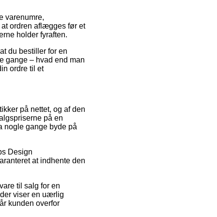
ge varenumre,
t ordren aflægges før et
erne holder fyraften.
t du bestiller for en
nge gange – hvad end man
n ordre til et
ikker på nettet, og af den
algspriserne på en
dda nogle gange byde på
abs Design
aranteret at indhente den
re til salg for en
der viser en uærlig
tår kunden overfor