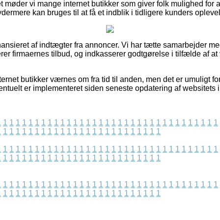
 møder vi mange internet butikker som giver folk mulighed for at 
dermere kan bruges til at få et indblik i tidligere kunders oplevel
nsieret af indtægter fra annoncer. Vi har tætte samarbejder me
er firmaernes tilbud, og indkasserer godtgørelse i tilfælde af at
ernet butikker værnes om fra tid til anden, men det er umuligt for
entuelt er implementeret siden seneste opdatering af websitets i
1
1
1
1
1
1
1
1
1
1
1
1
1
1
1
1
1
1
1
1
1
1
1
1
1
1
1
1
1
1
1
1
1
1
1
1
1
1
1
1
1
1
1
1
1
1
1
1
1
1
1
1
1
1
1
1
1
1
1
1
1
1
1
1
1
1
1
1
1
1
1
1
1
1
1
1
1
1
1
1
1
1
1
1
1
1
1
1
1
1
1
1
1
1
1
1
1
1
1
1
1
1
1
1
1
1
1
1
1
1
1
1
1
1
1
1
1
1
1
1
1
1
1
1
1
1
1
1
1
1
1
1
1
1
1
1
1
1
1
1
1
1
1
1
1
1
1
1
1
1
1
1
1
1
1
1
1
1
1
1
1
1
1
1
1
1
1
1
1
1
1
1
1
1
1
1
1
1
1
1
1
1
1