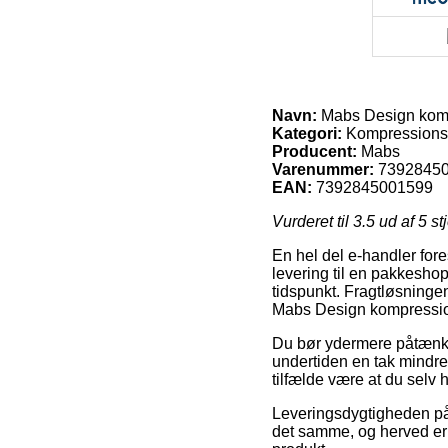
Navn:
Mabs Design komp
Kategori:
Kompressions
Producent:
Mabs
Varenummer:
7392845
EAN:
7392845001599
Vurderet til
3.5
ud af 5 st
En hel del e-handler fore
levering til en pakkeshop,
tidspunkt. Fragtløsningen
Mabs Design kompressio
Du bør ydermere påtænke a
undertiden en tak mindre p
tilfælde være at du selv
Leveringsdygtigheden på
det samme, og herved er 