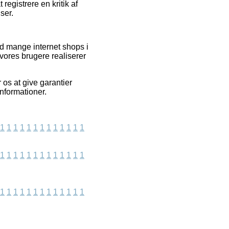
registrere en kritik af
ser.
d mange internet shops i
 vores brugere realiserer
 os at give garantier
nformationer.
1
1
1
1
1
1
1
1
1
1
1
1
1
1
1
1
1
1
1
1
1
1
1
1
1
1
1
1
1
1
1
1
1
1
1
1
1
1
1