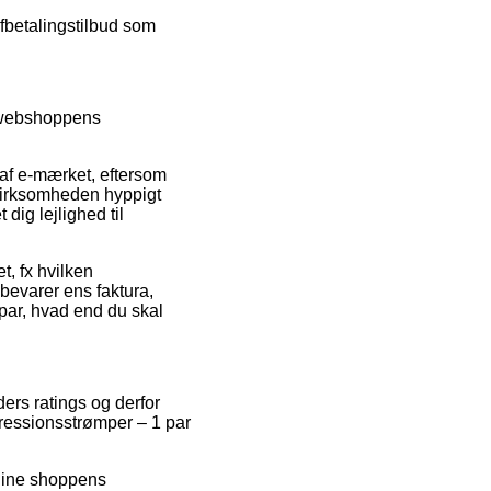
afbetalingstilbud som
e webshoppens
 af e-mærket, eftersom
 virksomheden hyppigt
ig lejlighed til
t, fx hvilken
 bevarer ens faktura,
par, hvad end du skal
ders ratings og derfor
ressionsstrømper – 1 par
nline shoppens