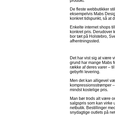
produkt.
De fleste webbutikker st
eksempelvis Mabs Design
konkret tidspunkt, så at 
Enkelte internet shops ti
konkret pris. Derudover
bor tæt på Holstebro, Sven
afhentningssted.
Det har vist sig at være 
grund har mange Mabs fo
række af deres varer – t
gebyrfri levering.
Men det kan alligevel væ
kompressionsstrømper – 1
mindst kostelige pris.
Man bør trods alt være om
salgspris som kan virke u
netbutik. Bestillinger me
snydagtige outlets på net