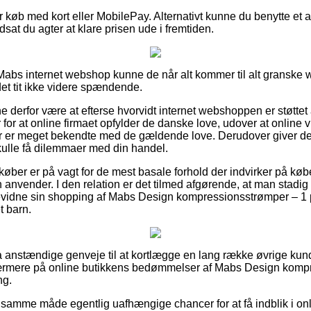
for køb med kort eller MobilePay. Alternativt kunne du benytte et 
dsat du agter at klare prisen ude i fremtiden.
Mabs internet webshop kunne de når alt kommer til alt gransk
 det tit ikke videre spændende.
derfor være at efterse hvorvidt internet webshoppen er støttet
 for at online firmaet opfylder de danske love, udover at online
er er meget bekendte med de gældende love. Derudover giver det d
kulle få dilemmaer med din handel.
 køber er på vagt for de mest basale forhold der indvirker på købe
 anvender. I den relation er det tilmed afgørende, at man stadig
evidne sin shopping af Mabs Design kompressionsstrømper – 1 
t barn.
ltra anstændige genveje til at kortlægge en lang række øvrige kun
 nærmere på online butikkens bedømmelser af Mabs Design komp
ng.
 samme måde egentlig uafhængige chancer for at få indblik i o