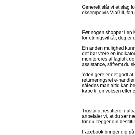
Generelt slår vi et slag 
eksempelvis ViaBill, foru
Før nogen shopper i en 
forretningsvilkår, dog er
En anden mulighed kunne 
det bør være en indikator
monitoreres af fagfolk d
assistance, såfremt du s
Yderligere er det godt at
returneringsret e-handlen
således man altid kan b
købe til en voksen eller e
Trustpilot resulterer i u
anbefaler vi, at du ser
før du lægger din bestilli
Facebook bringer dig på