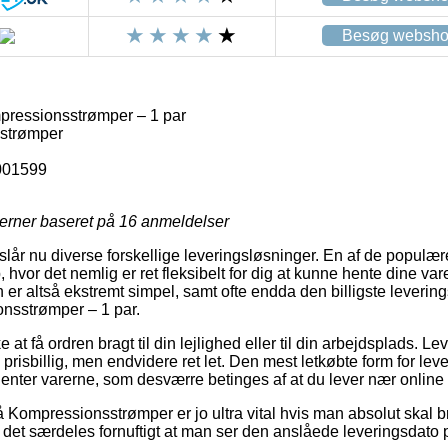
Besøg websh
ressionsstrømper – 1 par
strømper
001599
jerner baseret på
16
anmeldelser
slår nu diverse forskellige leveringsløsninger. En af de populære
 hvor det nemlig er ret fleksibelt for dig at kunne hente dine var
 er altså ekstremt simpel, samt ofte endda den billigste leverin
nsstrømper – 1 par.
t få ordren bragt til din lejlighed eller til din arbejdsplads. Le
risbillig, men endvidere ret let. Den mest letkøbte form for lever
 henter varerne, som desværre betinges af at du lever nær onlin
 Kompressionsstrømper er jo ultra vital hvis man absolut skal 
det særdeles fornuftigt at man ser den anslåede leveringsdato 