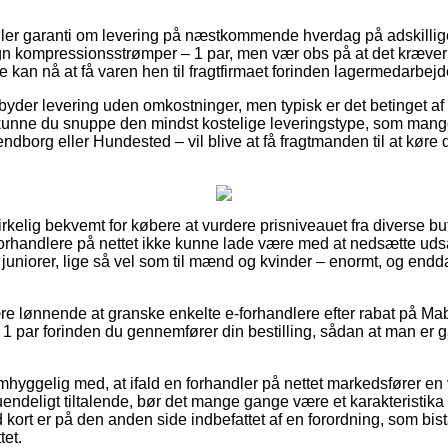
iller garanti om levering på næstkommende hverdag på adskilli
 kompressionsstrømper – 1 par, men vær obs på at det kræver a
de kan nå at få varen hen til fragtfirmaet forinden lagermedarbejd
lbyder levering uden omkostninger, men typisk er det betinget af a
 kunne du snuppe den mindst kostelige leveringstype, som ma
dborg eller Hundested – vil blive at få fragtmanden til at køre di
virkelig bekvemt for købere at vurdere prisniveauet fra diverse but
rhandlere på nettet ikke kunne lade være med at nedsætte uds
il juniorer, lige så vel som til mænd og kvinder – enormt, og en
re lønnende at granske enkelte e-forhandlere efter rabat på M
 par forinden du gennemfører din bestilling, sådan at man er g
hyggelig med, at ifald en forhandler på nettet markedsfører en va
endeligt tiltalende, bør det mange gange være et karakteristika 
d kort er på den anden side indbefattet af en forordning, som bis
tet.