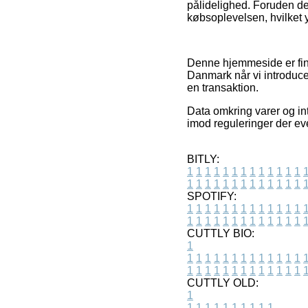
pålidelighed. Foruden det
købsoplevelsen, hvilket y
Denne hjemmeside er fina
Danmark når vi introducer
en transaktion.
Data omkring varer og int
imod reguleringer der ev
BITLY:
1
1
1
1
1
1
1
1
1
1
1
1
1
1
1
1
1
1
1
1
1
1
1
1
1
1
SPOTIFY:
1
1
1
1
1
1
1
1
1
1
1
1
1
1
1
1
1
1
1
1
1
1
1
1
1
1
CUTTLY BIO:
1
1
1
1
1
1
1
1
1
1
1
1
1
1
1
1
1
1
1
1
1
1
1
1
1
1
1
CUTTLY OLD:
1
1
1
1
1
1
1
1
1
1
1