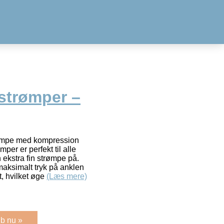
strømper –
rømpe med kompression
er er perfekt til alle
 ekstra fin strømpe på.
aksimalt tryk på anklen
, hvilket øge
(Læs mere)
b nu »