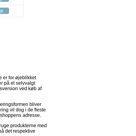
op
 er for øjeblikket
er på et selvvalgt
gsversion ved køb af
veringsformen bliver
ing vil dog i de fleste
e shoppens adresse.
bruge produkterne med
på det respektive