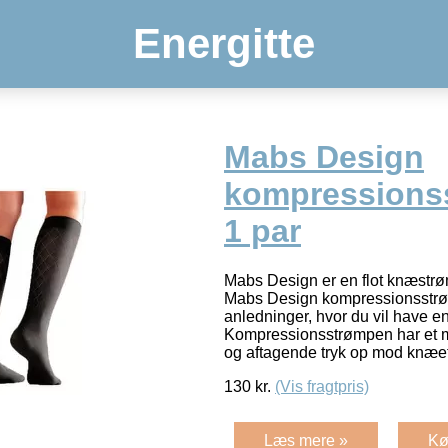
Energitte
Mabs Design
kompressions
1 par
Mabs Design er en flot knæst
Mabs Design kompressionsstrømp
anledninger, hvor du vil have en
Kompressionsstrømpen har et m
og aftagende tryk op mod knæet
130
kr.
(Vis fragtpris)
Læs mere »
Kø