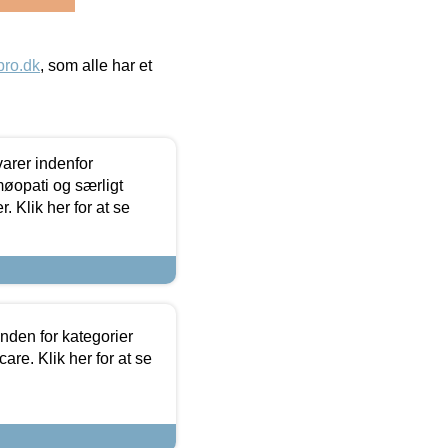
ro.dk
, som alle har et
arer indenfor
møopati og særligt
 Klik her for at se
nden for kategorier
re. Klik her for at se