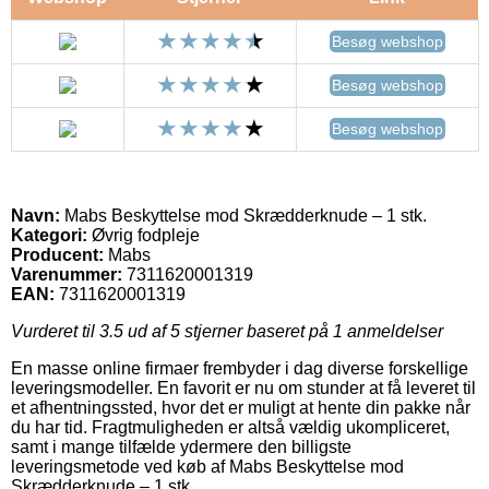
Besøg webshop
Besøg webshop
Besøg webshop
Navn:
Mabs Beskyttelse mod Skrædderknude – 1 stk.
Kategori:
Øvrig fodpleje
Producent:
Mabs
Varenummer:
7311620001319
EAN:
7311620001319
Vurderet til
3.5
ud af 5 stjerner baseret på
1
anmeldelser
En masse online firmaer frembyder i dag diverse forskellige
leveringsmodeller. En favorit er nu om stunder at få leveret til
et afhentningssted, hvor det er muligt at hente din pakke når
du har tid. Fragtmuligheden er altså vældig ukompliceret,
samt i mange tilfælde ydermere den billigste
leveringsmetode ved køb af Mabs Beskyttelse mod
Skrædderknude – 1 stk..