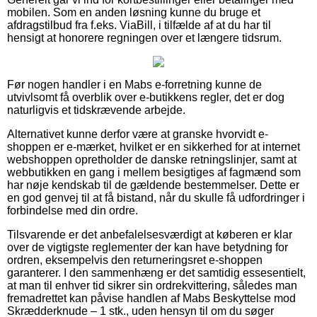
mobilen. Som en anden løsning kunne du bruge et
afdragstilbud fra f.eks. ViaBill, i tilfælde af at du har til
hensigt at honorere regningen over et længere tidsrum.
Før nogen handler i en Mabs e-forretning kunne de
utvivlsomt få overblik over e-butikkens regler, det er dog
naturligvis et tidskrævende arbejde.
Alternativet kunne derfor være at granske hvorvidt e-
shoppen er e-mærket, hvilket er en sikkerhed for at internet
webshoppen opretholder de danske retningslinjer, samt at
webbutikken en gang i mellem besigtiges af fagmænd som
har nøje kendskab til de gældende bestemmelser. Dette er
en god genvej til at få bistand, når du skulle få udfordringer i
forbindelse med din ordre.
Tilsvarende er det anbefalelsesværdigt at køberen er klar
over de vigtigste reglementer der kan have betydning for
ordren, eksempelvis den returneringsret e-shoppen
garanterer. I den sammenhæng er det samtidig essesentielt,
at man til enhver tid sikrer sin ordrekvittering, således man
fremadrettet kan påvise handlen af Mabs Beskyttelse mod
Skrædderknude – 1 stk., uden hensyn til om du søger