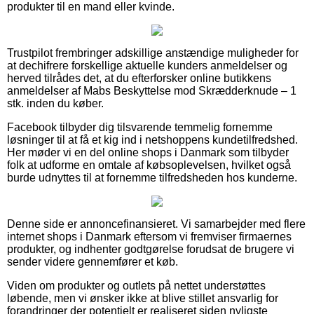
produkter til en mand eller kvinde.
Trustpilot frembringer adskillige anstændige muligheder for
at dechifrere forskellige aktuelle kunders anmeldelser og
herved tilrådes det, at du efterforsker online butikkens
anmeldelser af Mabs Beskyttelse mod Skrædderknude – 1
stk. inden du køber.
Facebook tilbyder dig tilsvarende temmelig fornemme
løsninger til at få et kig ind i netshoppens kundetilfredshed.
Her møder vi en del online shops i Danmark som tilbyder
folk at udforme en omtale af købsoplevelsen, hvilket også
burde udnyttes til at fornemme tilfredsheden hos kunderne.
Denne side er annoncefinansieret. Vi samarbejder med flere
internet shops i Danmark eftersom vi fremviser firmaernes
produkter, og indhenter godtgørelse forudsat de brugere vi
sender videre gennemfører et køb.
Viden om produkter og outlets på nettet understøttes
løbende, men vi ønsker ikke at blive stillet ansvarlig for
forandringer der potentielt er realiseret siden nyligste