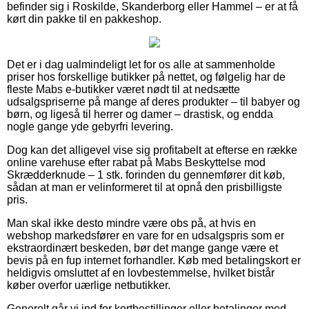
befinder sig i Roskilde, Skanderborg eller Hammel – er at få
kørt din pakke til en pakkeshop.
Det er i dag ualmindeligt let for os alle at sammenholde
priser hos forskellige butikker på nettet, og følgelig har de
fleste Mabs e-butikker været nødt til at nedsætte
udsalgspriserne på mange af deres produkter – til babyer og
børn, og ligeså til herrer og damer – drastisk, og endda
nogle gange yde gebyrfri levering.
Dog kan det alligevel vise sig profitabelt at efterse en række
online varehuse efter rabat på Mabs Beskyttelse mod
Skrædderknude – 1 stk. forinden du gennemfører dit køb,
sådan at man er velinformeret til at opnå den prisbilligste
pris.
Man skal ikke desto mindre være obs på, at hvis en
webshop markedsfører en vare for en udsalgspris som er
ekstraordinært beskeden, bør det mange gange være et
bevis på en fup internet forhandler. Køb med betalingskort er
heldigvis omsluttet af en lovbestemmelse, hvilket bistår
køber overfor uærlige netbutikker.
Generelt går vi ind for kortbestillinger eller betalinger med