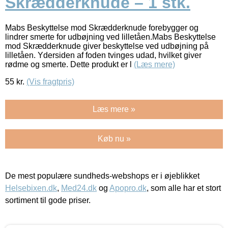
Skrædderknude – 1 stk.
Mabs Beskyttelse mod Skrædderknude forebygger og
lindrer smerte for udbøjning ved lilletåen.Mabs Beskyttelse
mod Skrædderknude giver beskyttelse ved udbøjning på
lilletåen. Ydersiden af foden tvinges udad, hvilket giver
rødme og smerte. Dette produkt er l
(Læs mere)
55
kr.
(Vis fragtpris)
Læs mere »
Køb nu »
De mest populære sundheds-webshops er i øjeblikket
Helsebixen.dk
,
Med24.dk
og
Apopro.dk
, som alle har et stort
sortiment til gode priser.