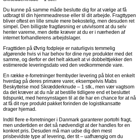
Du kunne på samme måde beslutte dig for at vælge at få
udbragt til din hjemmeadresse eller til dit arbejde. Fragttypen
bliver oftest en lille smule mere bekostelig, men desuden ret
simpel. Den billigste fragtløsning er utvivlsomt at du selv
henter varerne, men dette kræver at du er i nærheden af
internet forhandlerens arbejdslager.
Fragttiden på Øvrig fodpleje er naturligvis temmelig
afgørende hvis vi har behov for dine nye produkter med det
samme, og derfor er det helt aktuelt at vi dobbelttjekker den
estimerede leveringsdato ved den vedkommende vare.
En række e-forretninger frembyder levering på blot en enkelt
hverdag på deres primære varer, eksempelvis Mabs
Beskyttelse mod Skrædderknude – 1 stk., men vær vagtsom
da det kræver at du når at bestille tidligere end et besluttet
tidspunkt, med hensynstagen til at de har en chance for at nå
at få dit nye produkt pakket forinden de logistikansatte
drager hjemad.
Indtil flere e-forretninger i Danmark garanterer portofri fragt,
men undertiden er det så nødvendigt at der handles for en
konkret pris. Desuden må man udse dig den mest
prisbevidste type af levering, der tit – uafhængig om du