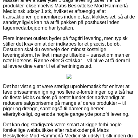
Masser af e-handler yder 1 dags levering på en hel del
produkter, eksempelvis Mabs Beskyttelse Mod Hammertå
Medicinsk udstyr 1 stk, hvilket er afhængig af at
transaktionen gennemføres inden et fast klokkeslæt, så at de
sandsynligvis kan nå at få pakken på posthuset inden
lagermedarbejderne har fyraften.
Flere internet outlets byder på fragtfri levering, men typisk
stiller det krav om at der indkøbes for et præcist beløb.
Desuden skal du overveje den mindst kostelige
leveringsform, hvilket i mange tilfælde – uanset om man er
nær Horsens, Rønne eller Skælskør – vil blive at få dem til
at levere dine varer til et afhentningssted.
Det har vist sig at være særligt uproblematisk for enhver at
lave prissammenligning hos flere e-forretninger, og altså har
de fleste Mabs outlets på nettet fundet det nødvendigt at
reducere salgspriserne på mange af deres produkter – til
piger og drenge, samt også til damer og herrer –
eftertrykkeligt, og endda nogle gange yde portofri levering.
Det kan dog stadigvæk være smart at kigge forbi nogle
forskellige webbutikker efter rabatkoder på Mabs
Beskyttelse Mod Hammertå Medicinsk udstyr 1 stk inden du