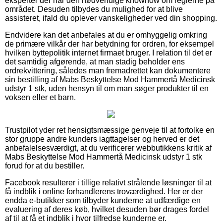
eksperter der har den nødvendige knowhow om reglerne på
området. Desuden tilbydes du mulighed for at blive
assisteret, ifald du oplever vanskeligheder ved din shopping.
Endvidere kan det anbefales at du er omhyggelig omkring
de primære vilkår der har betydning for ordren, for eksempel
hvilken byttepolitik internet firmaet bruger. I relation til det er
det samtidig afgørende, at man stadig beholder ens
ordrekvittering, således man fremadrettet kan dokumentere
sin bestilling af Mabs Beskyttelse Mod Hammertå Medicinsk
udstyr 1 stk, uden hensyn til om man søger produkter til en
voksen eller et barn.
Trustpilot yder ret hensigtsmæssige genveje til at fortolke en
stor gruppe andre kunders iagttagelser og herved er det
anbefalelsesværdigt, at du verificerer webbutikkens kritik af
Mabs Beskyttelse Mod Hammertå Medicinsk udstyr 1 stk
forud for at du bestiller.
Facebook resulterer i tillige relativt strålende løsninger til at
få indblik i online forhandlerens troværdighed. Her er der
endda e-butikker som tilbyder kunderne at udfærdige en
evaluering af deres køb, hvilket desuden bør drages fordel
af til at få et indblik i hvor tilfredse kunderne er.