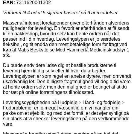
EAN:
7311620001302
Vurderet til
4
ud af 5 stjerner baseret på
6
anmeldelser
Masser af internet foretagender giver efterhånden alverdens
muligheder for levering. En favorit er efterhånden at få sendt
til en pakkeshop, hvor du selv kan hente ordren når det
passer ind i din hverdag. Leveringstypen er jo særdeles
fleksibel, og tit endda den mest betalelige form for fragt ved
køb af Mabs Beskyttelse Mod Hammertå Medicinsk udstyr 1
stk.
Du burde endvidere udse dig at bestille produkterne til
levering hjem til dig selv eller til hvor du arbejder.
Leveringstypen er som regel en anelse dyrere, men omvendt
usædvanlig let. Den billigste fragtmulighed vil dog altid være
at hente ordren selv, men den mulighed er betinget af at du
bor tæt på online forretningens tilholdssted.
Leveringsdygtigheden på Hudpleje > Hånd- og fodpleje >
Fodproblemer er jo meget væsentlig om vi mangler din
pakke om et øjeblik, og med det formål er det øjensynligt på
sin plads at vi checker leveringstiden på den vedkommende
vare.