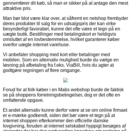
gennemfører dit køb, så man er sikker på at antage den mest
attraktive pris.
Man bør blot være klar over, at såfremt en netshop frembyder
deres produkter til salg for en udsalgspris der kan virke
besynderligt favorabel, kunne det ofte være et tegn på en
uægte butik. Bestillinger med betalingskort er heldigvis
omsluttet af en lovbestemmelse, hvilket garanterer køber
overfor uægte internet varehuse.
Vi anbefaler shopping med kort eller betalinger med
mobilen. Som en alternativ mulighed burde du vælge en
løsning på afbetaling fra f.eks. ViaBill, hvis du agter at
godtgøre regningen af flere omgange.
Forud for at folk køber i en Mabs webshop burde de faktisk
se på shoppens forretningsbetingelser, dog er det ofte en
omfattende opgave.
Et andet alternativ kunne derfor være at se om online firmaet
er e-mærke godkendt, siden det bør være et tegn på at
internet shoppen efterkommer den officielle danske
lovgivning, foruden at internet selskabet hyppigt besøges af