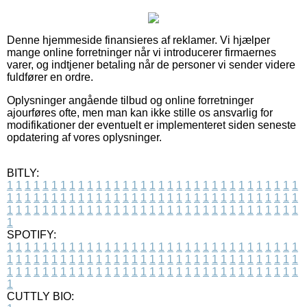
Denne hjemmeside finansieres af reklamer. Vi hjælper
mange online forretninger når vi introducerer firmaernes
varer, og indtjener betaling når de personer vi sender videre
fuldfører en ordre.
Oplysninger angående tilbud og online forretninger
ajourføres ofte, men man kan ikke stille os ansvarlig for
modifikationer der eventuelt er implementeret siden seneste
opdatering af vores oplysninger.
BITLY:
1
1
1
1
1
1
1
1
1
1
1
1
1
1
1
1
1
1
1
1
1
1
1
1
1
1
1
1
1
1
1
1
1
1
1
1
1
1
1
1
1
1
1
1
1
1
1
1
1
1
1
1
1
1
1
1
1
1
1
1
1
1
1
1
1
1
1
1
1
1
1
1
1
1
1
1
1
1
1
1
1
1
1
1
1
1
1
1
1
1
1
1
1
1
1
1
1
1
1
1
SPOTIFY:
1
1
1
1
1
1
1
1
1
1
1
1
1
1
1
1
1
1
1
1
1
1
1
1
1
1
1
1
1
1
1
1
1
1
1
1
1
1
1
1
1
1
1
1
1
1
1
1
1
1
1
1
1
1
1
1
1
1
1
1
1
1
1
1
1
1
1
1
1
1
1
1
1
1
1
1
1
1
1
1
1
1
1
1
1
1
1
1
1
1
1
1
1
1
1
1
1
1
1
1
CUTTLY BIO: