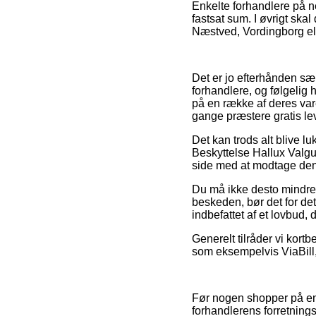
Enkelte forhandlere på ne
fastsat sum. I øvrigt ska
Næstved, Vordingborg eller
Det er jo efterhånden sær
forhandlere, og følgelig 
på en række af deres vare
gange præstere gratis le
Det kan trods alt blive l
Beskyttelse Hallux Valgu
side med at modtage den
Du må ikke desto mindre i
beskeden, bør det for det
indbefattet af et lovbud,
Generelt tilråder vi kortb
som eksempelvis ViaBill,
Før nogen shopper på en 
forhandlerens forretnings