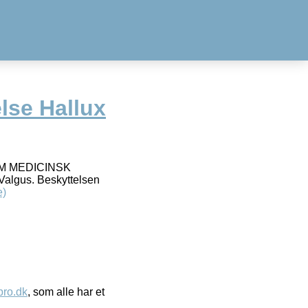
lse Hallux
M MEDICINSK
Valgus. Beskyttelsen
e)
ro.dk
, som alle har et