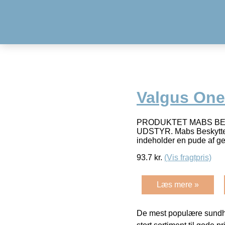
Valgus One 
PRODUKTET MABS BES
UDSTYR. Mabs Beskyttels
indeholder en pude af g
93.7
kr.
(Vis fragtpris)
Læs mere »
De mest populære sundh