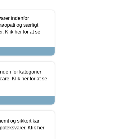
arer indenfor
møopati og særligt
 Klik her for at se
nden for kategorier
re. Klik her for at se
emt og sikkert kan
oteksvarer. Klik her