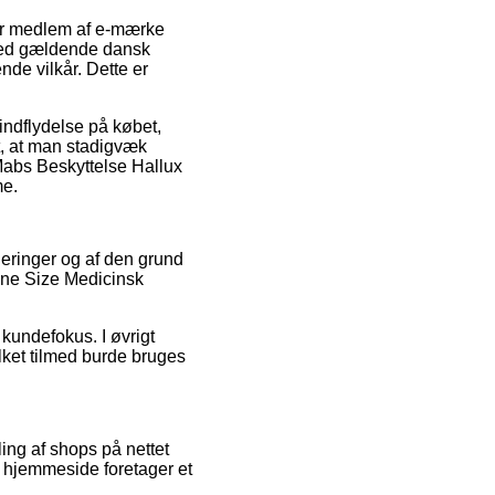
er medlem af e-mærke
 med gældende dansk
nde vilkår. Dette er
 indflydelse på købet,
t, at man stadigvæk
Mabs Beskyttelse Hallux
me.
lueringer og af den grund
 One Size Medicinsk
kundefokus. I øvrigt
ilket tilmed burde bruges
ing af shops på nettet
es hjemmeside foretager et