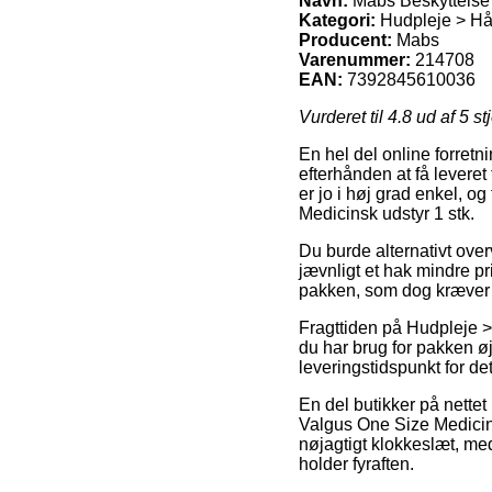
Navn:
Mabs Beskyttelse 
Kategori:
Hudpleje > Hå
Producent:
Mabs
Varenummer:
214708
EAN:
7392845610036
Vurderet til
4.8
ud af 5 st
En hel del online forretni
efterhånden at få leveret
er jo i høj grad enkel, o
Medicinsk udstyr 1 stk.
Du burde alternativt overv
jævnligt et hak mindre pr
pakken, som dog kræver a
Fragttiden på Hudpleje >
du har brug for pakken øje
leveringstidspunkt for de
En del butikker på nette
Valgus One Size Medicins
nøjagtigt klokkeslæt, med 
holder fyraften.