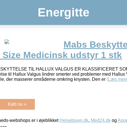
Energitte
Mabs Beskytte
Size Medicinsk udstyr 1 stk
KYTTELSE TIL HALLUX VALGUS ER KLASSIFICERET SO
e til Hallux Valgus lindrer smerter ved problemer med Hallux 
ele, der masserer områderne omkring knysten. Den er
(Læs mer
Køb nu »
eds-webshops er i øjeblikket
Helsebixen.dk
,
Med24.dk
og
Apop