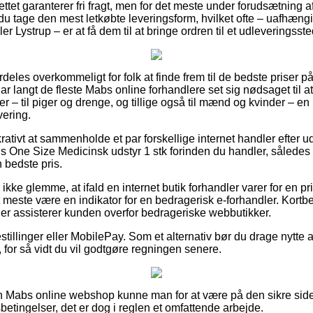
ttet garanterer fri fragt, men for det meste under forudsætning af
l du tage den mest letkøbte leveringsform, hvilket ofte – uafhæ
 Lystrup – er at få dem til at bringe ordren til et udleveringsste
deles overkommeligt for folk at finde frem til de bedste priser på
har langt de fleste Mabs online forhandlere set sig nødsaget til 
r – til piger og drenge, og tillige også til mænd og kvinder – en
vering.
ukrativt at sammenholde et par forskellige internet handler efter
s One Size Medicinsk udstyr 1 stk forinden du handler, således 
 bedste pris.
kke glemme, at ifald en internet butik forhandler varer for en pri
 meste være en indikator for en bedragerisk e-forhandler. Kortbeta
 der assisterer kunden overfor bedrageriske webbutikker.
estillinger eller MobilePay. Som et alternativ bør du drage nytte a
 for så vidt du vil godtgøre regningen senere.
Mabs online webshop kunne man for at være på den sikre side ta
betingelser, det er dog i reglen et omfattende arbejde.