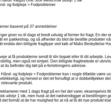
Hallux Valgus One Size Medicinsk udstyr 1 stk
nd- og fodpleje > Fodproblemer
jerner baseret på
37
anmeldelser
nger giver nu til dags et bredt udvalg af former for fragt. En der
 til en pakkeshop, og så afhenter du blot de bestilte produkter nå
g tit endda den billigste fragttype ved køb af Mabs Beskyttelse 
eje at få produkterne sendt til din bopæl eller til dit arbejde. L
isbillig, men også ret simpel. Den billigste fragtmetode er utvivl
t du befinder dig tæt på e-forretningens adresse.
 Hånd- og fodpleje > Fodproblemer kan i nogle tilfælde være u
blikkeligt, og herved er det ret fornuftigt at vi dobbelttjekker d
t relevante produkt.
t reklamerer med 1 dags fragt på en hel del varer, eksempelvis 
k udstyr 1 stk, men husk at det nødvendiggør at bestillingen g
det formål at de har mulighed for at nå at få dit nye produkt klar