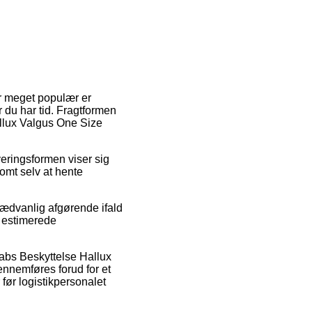
 er meget populær er
r du har tid. Fragtformen
Hallux Valgus One Size
everingsformen viser sig
somt selv at hente
sædvanlig afgørende ifald
et estimerede
Mabs Beskyttelse Hallux
ennemføres forud for et
 før logistikpersonalet