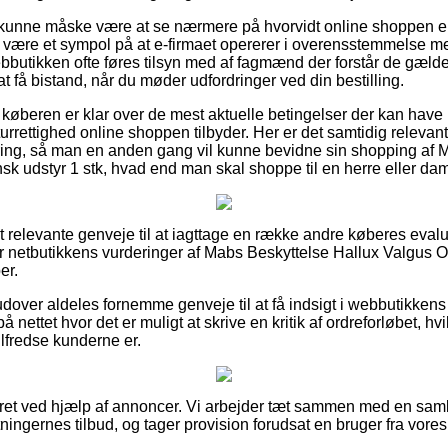
kunne måske være at se nærmere på hvorvidt online shoppen 
n være et sympol på at e-firmaet opererer i overensstemmelse
bbutikken ofte føres tilsyn med af fagmænd der forstår de gælde
at få bistand, når du møder udfordringer ved din bestilling.
 at køberen er klar over de mest aktuelle betingelser der kan have
rrettighed online shoppen tilbyder. Her er det samtidig relevan
ring, så man en anden gang vil kunne bevidne sin shopping af 
k udstyr 1 stk, hvad end man skal shoppe til en herre eller da
 set relevante genveje til at iagttage en række andre køberes eva
rer netbutikkens vurderinger af Mabs Beskyttelse Hallux Valgus
er.
over aldeles fornemme genveje til at få indsigt i webbutikkens 
nettet hvor det er muligt at skrive en kritik af ordreforløbet, hv
r tilfredse kunderne er.
eret ved hjælp af annoncer. Vi arbejder tæt sammen med en saml
tningernes tilbud, og tager provision forudsat en bruger fra vor