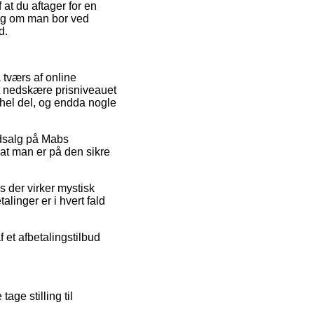
 at du aftager for en
ngig om man bor ved
d.
 tværs af online
at nedskære prisniveauet
 hel del, og endda nogle
 udsalg på Mabs
at man er på den sikre
s der virker mystisk
linger er i hvert fald
f et afbetalingstilbud
ge stilling til