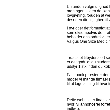
En anden valgmulighed 
ordningen, siden det ka
lovgivning, foruden at we
desuden din lejlighed til 
I øvrigt er det fornuftigt
som eksempelvis den retu
beholder ens ordrekvitte
Valgus One Size Medicins
Trustpilot tilbyder stort
er det godt, at du stude
udstyr 1 stk inden du køb
Facebook præsterer derud
møder vi mange firmaer på 
til at tage stilling til hvo
Dette website er finansi
hvori vi annoncerer forre
indkøb.