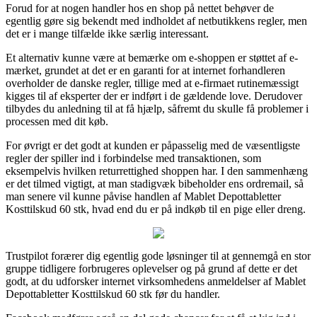
Forud for at nogen handler hos en shop på nettet behøver de
egentlig gøre sig bekendt med indholdet af netbutikkens regler, men
det er i mange tilfælde ikke særlig interessant.
Et alternativ kunne være at bemærke om e-shoppen er støttet af e-
mærket, grundet at det er en garanti for at internet forhandleren
overholder de danske regler, tillige med at e-firmaet rutinemæssigt
kigges til af eksperter der er indført i de gældende love. Derudover
tilbydes du anledning til at få hjælp, såfremt du skulle få problemer i
processen med dit køb.
For øvrigt er det godt at kunden er påpasselig med de væsentligste
regler der spiller ind i forbindelse med transaktionen, som
eksempelvis hvilken returrettighed shoppen har. I den sammenhæng
er det tilmed vigtigt, at man stadigvæk bibeholder ens ordremail, så
man senere vil kunne påvise handlen af Mablet Depottabletter
Kosttilskud 60 stk, hvad end du er på indkøb til en pige eller dreng.
Trustpilot forærer dig egentlig gode løsninger til at gennemgå en stor
gruppe tidligere forbrugeres oplevelser og på grund af dette er det
godt, at du udforsker internet virksomhedens anmeldelser af Mablet
Depottabletter Kosttilskud 60 stk før du handler.