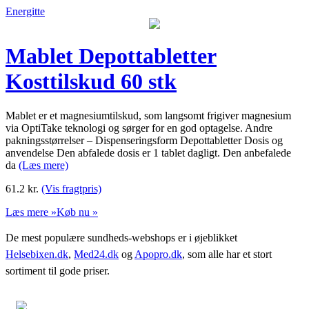
Energitte
Mablet Depottabletter
Kosttilskud 60 stk
Mablet er et magnesiumtilskud, som langsomt frigiver magnesium
via OptiTake teknologi og sørger for en god optagelse. Andre
pakningsstørrelser – Dispenseringsform Depottabletter Dosis og
anvendelse Den abfalede dosis er 1 tablet dagligt. Den anbefalede
da
(Læs mere)
61.2
kr.
(Vis fragtpris)
Læs mere »
Køb nu »
De mest populære sundheds-webshops er i øjeblikket
Helsebixen.dk
,
Med24.dk
og
Apopro.dk
, som alle har et stort
sortiment til gode priser.