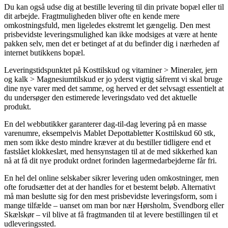
Du kan også udse dig at bestille levering til din private bopæl eller til
dit arbejde. Fragtmuligheden bliver ofte en kende mere
omkostningsfuld, men ligeledes ekstremt let gængelig. Den mest
prisbevidste leveringsmulighed kan ikke modsiges at være at hente
pakken selv, men det er betinget af at du befinder dig i nærheden af
internet butikkens bopæl.
Leveringstidspunktet på Kosttilskud og vitaminer > Mineraler, jern
og kalk > Magnesiumtilskud er jo yderst vigtig såfremt vi skal bruge
dine nye varer med det samme, og herved er det selvsagt essentielt at
du undersøger den estimerede leveringsdato ved det aktuelle
produkt.
En del webbutikker garanterer dag-til-dag levering på en masse
varenumre, eksempelvis Mablet Depottabletter Kosttilskud 60 stk,
men som ikke desto mindre kræver at du bestiller tidligere end et
fastslået klokkeslæt, med hensynstagen til at de med sikkerhed kan
nå at få dit nye produkt ordnet forinden lagermedarbejderne får fri.
En hel del online selskaber sikrer levering uden omkostninger, men
ofte forudsætter det at der handles for et bestemt beløb. Alternativt
må man beslutte sig for den mest prisbevidste leveringsform, som i
mange tilfælde – uanset om man bor nær Hørsholm, Svendborg eller
Skælskør – vil blive at få fragtmanden til at levere bestillingen til et
udleveringssted.