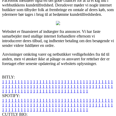
Facebook medfører også en del gode chancer for at få et kig ind i
webbutikkens kundetilfredshed. Derudover møder vi nogle internet
butikker som tilbyder folk at frembringe en omtale af deres køb, som
ydermere bør tages i brug til at bedømme kundetilfredsheden.
Websitet er finansieret af indtægter fra annoncer. Vi har faste
samarbejder med utallige internet forhandlere eftersom vi
introducerer deres tilbud, og indhenter betaling om den besøgende vi
sender videre fuldfører en ordre.
Anvisninger omkring varer og netbutikker vedligeholdes fra tid til
anden, men vi ønsker ikke at påtage os ansvaret for rettelser der er
foretaget efter seneste opdatering af websitets oplysninger.
BITLY:
1
1
1
1
1
1
1
1
1
1
1
1
1
1
1
1
1
1
1
1
1
1
1
1
1
1
1
1
1
1
1
1
1
1
1
1
1
1
1
1
1
1
1
1
1
1
1
1
1
1
1
1
1
1
1
1
1
1
1
1
1
1
1
1
1
1
1
1
1
1
1
1
1
1
1
1
1
1
1
1
1
1
1
1
1
1
1
1
1
1
1
1
1
1
1
1
1
1
1
1
SPOTIFY:
1
1
1
1
1
1
1
1
1
1
1
1
1
1
1
1
1
1
1
1
1
1
1
1
1
1
1
1
1
1
1
1
1
1
1
1
1
1
1
1
1
1
1
1
1
1
1
1
1
1
1
1
1
1
1
1
1
1
1
1
1
1
1
1
1
1
1
1
1
1
1
1
1
1
1
1
1
1
1
1
1
1
1
1
1
1
1
1
1
1
1
1
1
1
1
1
1
1
1
1
CUTTLY BIO: