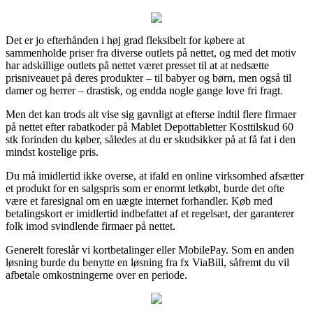
Det er jo efterhånden i høj grad fleksibelt for købere at
sammenholde priser fra diverse outlets på nettet, og med det motiv
har adskillige outlets på nettet været presset til at at nedsætte
prisniveauet på deres produkter – til babyer og børn, men også til
damer og herrer – drastisk, og endda nogle gange love fri fragt.
Men det kan trods alt vise sig gavnligt at efterse indtil flere firmaer
på nettet efter rabatkoder på Mablet Depottabletter Kosttilskud 60
stk forinden du køber, således at du er skudsikker på at få fat i den
mindst kostelige pris.
Du må imidlertid ikke overse, at ifald en online virksomhed afsætter
et produkt for en salgspris som er enormt letkøbt, burde det ofte
være et faresignal om en uægte internet forhandler. Køb med
betalingskort er imidlertid indbefattet af et regelsæt, der garanterer
folk imod svindlende firmaer på nettet.
Generelt foreslår vi kortbetalinger eller MobilePay. Som en anden
løsning burde du benytte en løsning fra fx ViaBill, såfremt du vil
afbetale omkostningerne over en periode.