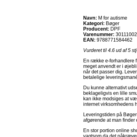
Navn:
M for autisme
Kategori:
Bøger
Producent:
DPF
Varenummer:
3011100
EAN:
9788771584462
Vurderet til
4.6
ud af 5 st
En række e-forhandlere f
meget anvendt er i øjebli
når det passer dig. Leve
betalelige leveringsmané
Du kunne alternativt udse 
beklageligvis en lille s
kan ikke modsiges at vær
internet virksomhedens 
Leveringstiden på Bøger 
afgørende at man finder 
En stor portion online s
vagtsom da det påkræver a