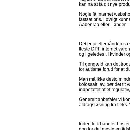
kan nå at få dit nye produ
Nogle få internet webshop
fastsat pris. I øvrigt ku
Aabenraa eller Tønder – v
Det er jo efterhånden særl
fleste DPF internet vareh
og ligeledes til kvinder
Til gengæld kan det trods 
for autisme forud for at d
Man må ikke desto mindre
kolossalt lav, bør det ti
indbefattet af et regulat
Generelt anbefaler vi kor
afdragsløsning fra f.eks. 
Inden folk handler hos en
dog for det meste en ti