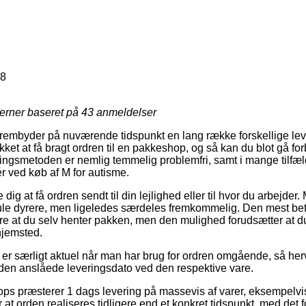
28
jerner baseret på
43
anmeldelser
rembyder på nuværende tidspunkt en lang række forskellige lev
kket at få bragt ordren til en pakkeshop, og så kan du blot gå for
ringsmetoden er nemlig temmelig problemfri, samt i mange tilf
r ved køb af M for autisme.
dig at få ordren sendt til din lejlighed eller til hvor du arbejder
mule dyrere, men ligeledes særdeles fremkommelig. Den mest bet
e at du selv henter pakken, men den mulighed forudsætter at du
hjemsted.
er særligt aktuel når man har brug for ordren omgående, så herve
den anslåede leveringsdato ved den respektive vare.
hops præsterer 1 dags levering på massevis af varer, eksempelv
t orden realiseres tidligere end et konkret tidspunkt, med det f