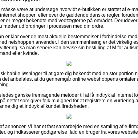
e måske være at undersøge hvorvidt e-butikken er støttet af e-mæ
internet shoppen efterlever de gældende danske regler, foruden
der er meget bekendte med vedtægterne på området. Derudover giv
d du møder udfordringer i processen med din ordre.
 man er klar over de mest aktuelle bestemmelser i forbindelse me
ghed netshoppen anvender. I den sammenhæng er det virkelig es
ittering, så man senere kan bevise sin bestilling af M for aut
mand eller kvinde.
ktisk habile løsninger til at gøre dig bekendt med en stor porti
 det anbefales, at du gennemgår online webshoppens omtaler af
ping.
ledes ganske fremragende metoder til at få indtryk af internet fo
på nettet som giver folk mulighed for at registrere en vurdering
danne dig et indtryk af kundetilfredsheden.
 af annoncer. Vi har et fast samarbejde med en samling af e-firm
r, og indkasserer godtgørelse ifald en bruger fra vores website