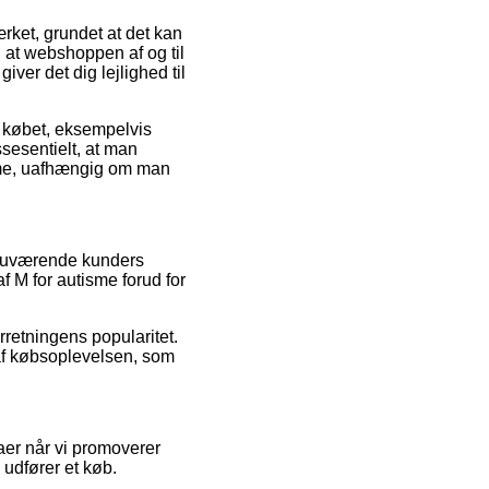
rket, grundet at det kan
 at webshoppen af og til
er det dig lejlighed til
d købet, eksempelvis
sesentielt, at man
isme, uafhængig om man
on nuværende kunders
 M for autisme forud for
rretningens popularitet.
 af købsoplevelsen, som
aer når vi promoverer
 udfører et køb.