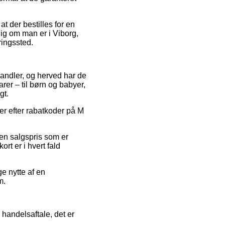
t der bestilles for en
gig om man er i Viborg,
ringssted.
 handler, og herved har de
rer – til børn og babyer,
gt.
ger efter rabatkoder på M
 en salgspris som er
rt er i hvert fald
e nytte af en
m.
 handelsaftale, det er