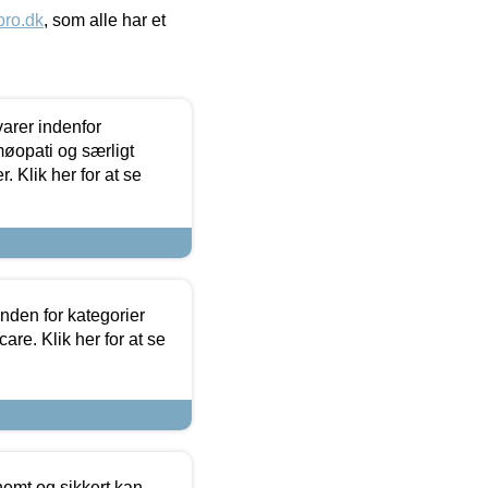
ro.dk
, som alle har et
arer indenfor
møopati og særligt
 Klik her for at se
nden for kategorier
re. Klik her for at se
emt og sikkert kan