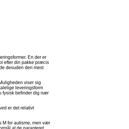
eringsformer. En der er
bi efter din pakke præcis
ælde desuden den mest
. Muligheden viser sig
alelige leveringsform
 fysisk befinder dig nær
d er det relativt
is M for autisme, men vær
ormål at de garanteret