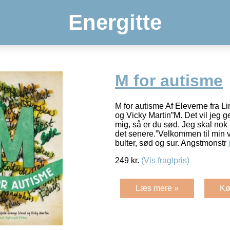
Energitte
M for autisme
M for autisme Af Eleverne fra 
og Vicky Martin”M. Det vil jeg g
mig, så er du sød. Jeg skal nok 
det senere.”Velkommen til min ve
bulter, sød og sur. Angstmonstr
249
kr.
(Vis fragtpris)
Læs mere »
Kø