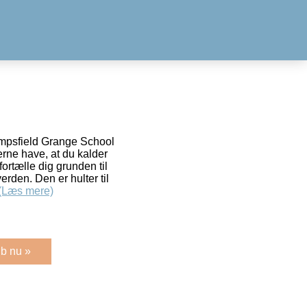
Limpsfield Grange School
erne have, at du kalder
fortælle dig grunden til
rden. Den er hulter til
(Læs mere)
b nu »