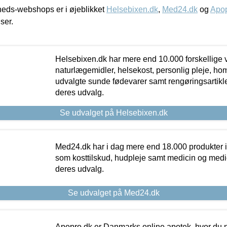
eds-webshops er i øjeblikket
Helsebixen.dk
,
Med24.dk
og
Apop
iser.
Helsebixen.dk har mere end 10.000 forskellige v
naturlægemidler, helsekost, personlig pleje, ho
udvalgte sunde fødevarer samt rengøringsartikler.
deres udvalg.
Se udvalget på Helsebixen.dk
Med24.dk har i dag mere end 18.000 produkter i
som kosttilskud, hudpleje samt medicin og medica
deres udvalg.
Se udvalget på Med24.dk
Apopro.dk er Danmarks online apotek, hvor du n