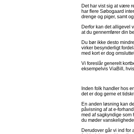
Det har vist sig at være r
har flere Søbogaard inte
drenge og piger, samt og
Derfor kan det alligevel
at du gennemfører din bes
Du bør ikke desto mindre
virker besynderligt forde
med kort er dog omslutte
Vi foreslår generelt kor
eksempelvis ViaBill, hvi
Inden folk handler hos en
det er dog gerne et tids
En anden løsning kan de
påvisning af at e-forhand
med af sagkyndige som ha
du møder vanskeligheder
Derudover går vi ind for 