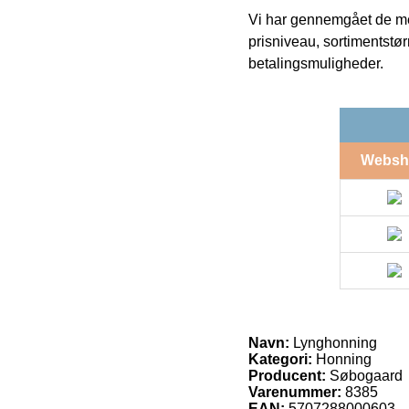
Vi har gennemgået de mes
prisniveau, sortimentstø
betalingsmuligheder.
Websh
Navn:
Lynghonning
Kategori:
Honning
Producent:
Søbogaard
Varenummer:
8385
EAN:
5707288000603