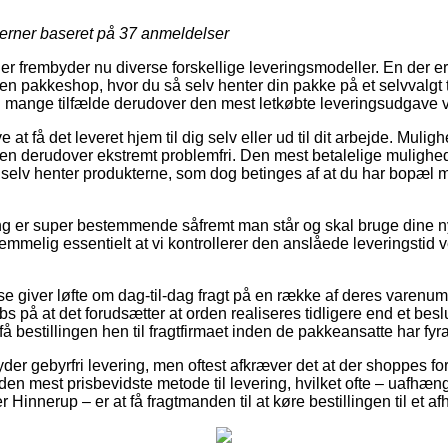
jerner baseret på
37
anmeldelser
er frembyder nu diverse forskellige leveringsmodeller. En der e
til en pakkeshop, hvor du så selv henter din pakke på et selvvalgt
t i mange tilfælde derudover den mest letkøbte leveringsudgave
t få det leveret hjem til dig selv eller ud til dit arbejde. Mulig
n derudover ekstremt problemfri. Den mest betalelige mulighed f
u selv henter produkterne, som dog betinges af at du har bopæl me
g er super bestemmende såfremt man står og skal bruge dine n
temmelig essentielt at vi kontrollerer den anslåede leveringsti
se giver løfte om dag-til-dag fragt på en række af deres varenu
på at det forudsætter at orden realiseres tidligere end et beslut
få bestillingen hen til fragtfirmaet inden de pakkeansatte har fyra
r gebyrfri levering, men oftest afkræver det at der shoppes for
den mest prisbevidste metode til levering, hvilket ofte – uafhæ
Hinnerup – er at få fragtmanden til at køre bestillingen til et a