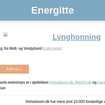
Energitte
Lynghonning
 fra Midt- og Vestjylland
(Læs mere)
Køb nu »
eds-webshops er i øjeblikket
Helsebixen.dk
,
Med24.dk
og
Apop
iser.
Helsebixen.dk har mere end 10.000 forskellige v