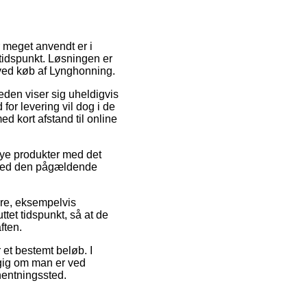
r meget anvendt er i
 tidspunkt. Løsningen er
 ved køb af Lynghonning.
heden viser sig uheldigvis
or levering vil dog i de
d kort afstand til online
ye produkter med det
d ved den pågældende
mre, eksempelvis
tet tidspunkt, så at de
ften.
 et bestemt beløb. I
ngig om man er ved
fhentningssted.