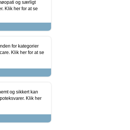
møopati og særligt
 Klik her for at se
nden for kategorier
re. Klik her for at se
emt og sikkert kan
oteksvarer. Klik her