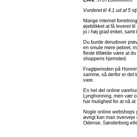
Vurderet til
4.1
ud af 5 st
Mange internet forretning
øjeblikket at få leveret 
jo i høj grad enkel, sam
Du burde derudover prøve a
en smule mere pebret, me
fleste tilfælde være at d
shoppens hjemsted.
Fragtperioden på Honnin
samme, så derfor er det 
vare.
En hel del online varehu
Lynghonning, men vær obs 
har mulighed for at nå at 
Nogle online webshops yde
øvrigt kan man overveje 
Odense, Sønderborg eller 