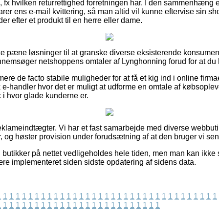
 fx hvilken returrettighed forretningen har. I den sammenhæng e
er ens e-mail kvittering, så man altid vil kunne eftervise sin s
r efter et produkt til en herre eller dame.
ske pæne løsninger til at granske diverse eksisterende konsumen
 gennemsøger netshoppens omtaler af Lynghonning forud for at du 
re de facto stabile muligheder for at få et kig ind i online firm
k e-handler hvor det er muligt at udforme en omtale af købsoplev
ik i hvor glade kunderne er.
reklameindtægter. Vi har et fast samarbejde med diverse webbuti
, og høster provision under forudsætning af at den bruger vi sen
butikker på nettet vedligeholdes hele tiden, men man kan ikke st
ære implementeret siden sidste opdatering af sidens data.
1
1
1
1
1
1
1
1
1
1
1
1
1
1
1
1
1
1
1
1
1
1
1
1
1
1
1
1
1
1
1
1
1
1
1
1
1
1
1
1
1
1
1
1
1
1
1
1
1
1
1
1
1
1
1
1
1
1
1
1
1