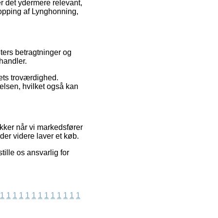
r det ydermere relevant,
hopping af Lynghonning,
ters betragtninger og
handler.
aets troværdighed.
elsen, hvilket også kan
kker når vi markedsfører
der videre laver et køb.
ille os ansvarlig for
1
1
1
1
1
1
1
1
1
1
1
1
1