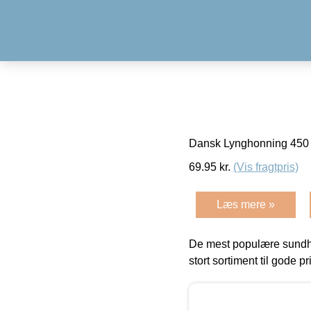
Dansk Lynghonning 450 g,
69.95
kr.
(Vis fragtpris)
Læs mere »
De mest populære sundh
stort sortiment til gode pr