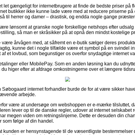
et let gængeligt for internetbrugere at finde de bedste priser på f
rnet butikker ikke kunne lade være med at reducere priserne på d
så til herrer og damer – drastisk, og endda nogle gange præstere
 være lønsomt at granske nogle forskellige netshops efter udsalg
tilling, så man er skråsikker på at opnå den mindst kostelige pr
 være årvågen med, at såfremt en e-butik sælger deres produkter
lagtig, kunne det i nogle tilfælde være et symbol på en svindel i
t af et lovbud, som begunstiger os overfor snydagtige internet v
tbetalinger eller MobilePay. Som en anden løsning kan du udnytt
s du higer efter at afdrage omkostningerne over et længere tidsr
 Søbogaard internet forhandler burde de for at være sikker have
krævende arbejde.
rfor være at undersøge om webshoppen er e-mærke tilsluttet, d
leren lever op til de danske regler, udover at internet selskabet 
r megen viden om retningslinjerne. Dette er desuden din chance 
 som følge af din handel.
at kunden er hensynstagende til de væsentligste bestemmelser de