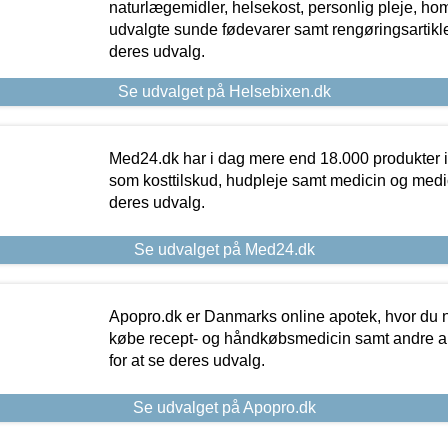
naturlægemidler, helsekost, personlig pleje, ho
udvalgte sunde fødevarer samt rengøringsartikler.
deres udvalg.
Se udvalget på Helsebixen.dk
Med24.dk har i dag mere end 18.000 produkter i
som kosttilskud, hudpleje samt medicin og medica
deres udvalg.
Se udvalget på Med24.dk
Apopro.dk er Danmarks online apotek, hvor du n
købe recept- og håndkøbsmedicin samt andre ap
for at se deres udvalg.
Se udvalget på Apopro.dk