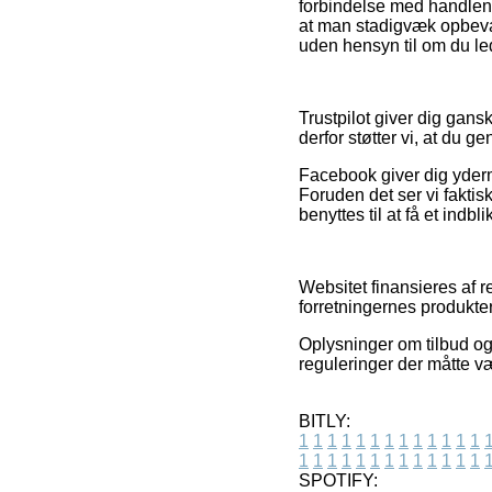
forbindelse med handlen,
at man stadigvæk opbevar
uden hensyn til om du lede
Trustpilot giver dig gan
derfor støtter vi, at du
Facebook giver dig yderme
Foruden det ser vi faktis
benyttes til at få et indbl
Websitet finansieres af 
forretningernes produkter
Oplysninger om tilbud og 
reguleringer der måtte v
BITLY:
1
1
1
1
1
1
1
1
1
1
1
1
1
1
1
1
1
1
1
1
1
1
1
1
1
1
SPOTIFY: