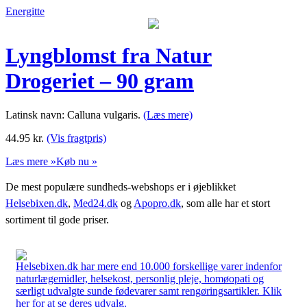
Energitte
Lyngblomst fra Natur
Drogeriet – 90 gram
Latinsk navn: Calluna vulgaris.
(Læs mere)
44.95
kr.
(Vis fragtpris)
Læs mere »
Køb nu »
De mest populære sundheds-webshops er i øjeblikket
Helsebixen.dk
,
Med24.dk
og
Apopro.dk
, som alle har et stort
sortiment til gode priser.
Helsebixen.dk har mere end 10.000 forskellige varer indenfor
naturlægemidler, helsekost, personlig pleje, homøopati og
særligt udvalgte sunde fødevarer samt rengøringsartikler. Klik
her for at se deres udvalg.