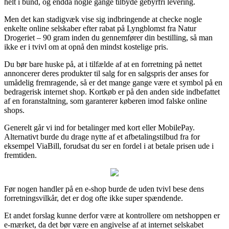
helt i bund, og endda nogle gange tilbyde gebyrfri levering.
Men det kan stadigvæk vise sig indbringende at checke nogle
enkelte online selskaber efter rabat på Lyngblomst fra Natur
Drogeriet – 90 gram inden du gennemfører din bestilling, så man
ikke er i tvivl om at opnå den mindst kostelige pris.
Du bør bare huske på, at i tilfælde af at en forretning på nettet
annoncerer deres produkter til salg for en salgspris der anses for
umådelig fremragende, så er det mange gange være et symbol på en
bedragerisk internet shop. Kortkøb er på den anden side indbefattet
af en foranstaltning, som garanterer køberen imod falske online
shops.
Generelt går vi ind for betalinger med kort eller MobilePay.
Alternativt burde du drage nytte af et afbetalingstilbud fra for
eksempel ViaBill, forudsat du ser en fordel i at betale prisen ude i
fremtiden.
Før nogen handler på en e-shop burde de uden tvivl bese dens
forretningsvilkår, det er dog ofte ikke super spændende.
Et andet forslag kunne derfor være at kontrollere om netshoppen er
e-mærket, da det bør være en angivelse af at internet selskabet