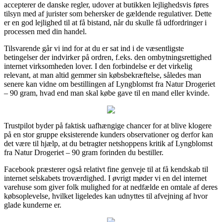
accepterer de danske regler, udover at butikken lejlighedsvis føres
tilsyn med af jurister som behersker de gældende regulativer. Dette
er en god lejlighed til at få bistand, når du skulle få udfordringer i
processen med din handel.
Tilsvarende går vi ind for at du er sat ind i de væsentligste
betingelser der indvirker på ordren, f.eks. den ombytningsrettighed
internet virksomheden lover. I den forbindelse er det virkelig
relevant, at man altid gemmer sin købsbekræftelse, således man
senere kan vidne om bestillingen af Lyngblomst fra Natur Drogeriet
– 90 gram, hvad end man skal købe gave til en mand eller kvinde.
Trustpilot byder på faktisk uafhængige chancer for at blive klogere
på en stor gruppe eksisterende kunders observationer og derfor kan
det være til hjælp, at du betragter netshoppens kritik af Lyngblomst
fra Natur Drogeriet – 90 gram forinden du bestiller.
Facebook præsterer også relativt fine genveje til at få kendskab til
internet selskabets troværdighed. I øvrigt møder vi en del internet
varehuse som giver folk mulighed for at nedfælde en omtale af deres
købsoplevelse, hvilket ligeledes kan udnyttes til afvejning af hvor
glade kunderne er.