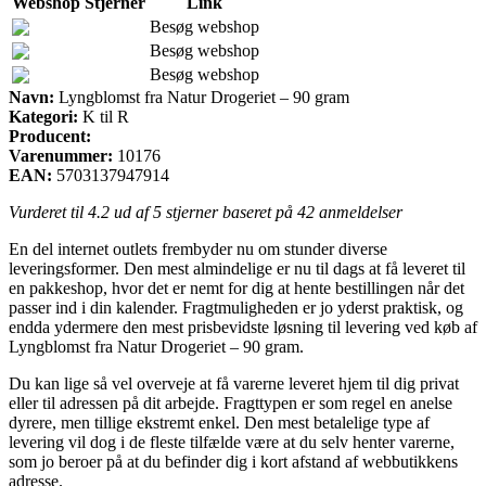
Webshop
Stjerner
Link
Besøg webshop
Besøg webshop
Besøg webshop
Navn:
Lyngblomst fra Natur Drogeriet – 90 gram
Kategori:
K til R
Producent:
Varenummer:
10176
EAN:
5703137947914
Vurderet til
4.2
ud af 5 stjerner baseret på
42
anmeldelser
En del internet outlets frembyder nu om stunder diverse
leveringsformer. Den mest almindelige er nu til dags at få leveret til
en pakkeshop, hvor det er nemt for dig at hente bestillingen når det
passer ind i din kalender. Fragtmuligheden er jo yderst praktisk, og
endda ydermere den mest prisbevidste løsning til levering ved køb af
Lyngblomst fra Natur Drogeriet – 90 gram.
Du kan lige så vel overveje at få varerne leveret hjem til dig privat
eller til adressen på dit arbejde. Fragttypen er som regel en anelse
dyrere, men tillige ekstremt enkel. Den mest betalelige type af
levering vil dog i de fleste tilfælde være at du selv henter varerne,
som jo beroer på at du befinder dig i kort afstand af webbutikkens
adresse.