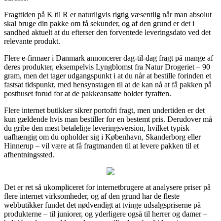
Fragttiden på K til R er naturligvis rigtig væsentlig når man absolut
skal bruge din pakke om få sekunder, og af den grund er det i
sandhed aktuelt at du efterser den forventede leveringsdato ved det
relevante produkt.
Flere e-firmaer i Danmark annoncerer dag-til-dag fragt på mange af
deres produkter, eksempelvis Lyngblomst fra Natur Drogeriet – 90
gram, men det tager udgangspunkt i at du når at bestille forinden et
fastsat tidspunkt, med hensynstagen til at de kan nå at få pakken på
posthuset forud for at de pakkeansatte holder fyraften.
Flere internet butikker sikrer portofri fragt, men undertiden er det
kun gældende hvis man bestiller for en bestemt pris. Derudover må
du gribe den mest betalelige leveringsversion, hvilket typisk –
uafhængig om du opholder sig i København, Skanderborg eller
Hinnerup – vil være at få fragtmanden til at levere pakken til et
afhentningssted.
Det er ret så ukompliceret for internetbrugere at analysere priser på
flere internet virksomheder, og af den grund har de fleste
webbutikker fundet det nødvendigt at tvinge udsalgspriserne på
produkterne – til juniorer, og yderligere også til herrer og damer –