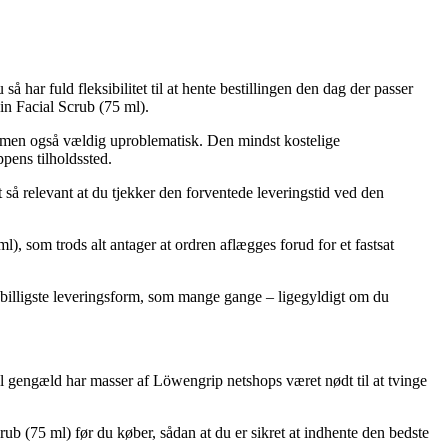
å har fuld fleksibilitet til at hente bestillingen den dag der passer
n Facial Scrub (75 ml).
ret, men også vældig uproblematisk. Den mindst kostelige
pens tilholdssted.
 så relevant at du tjekker den forventede leveringstid ved den
, som trods alt antager at ordren aflægges forud for et fastsat
sbilligste leveringsform, som mange gange – ligegyldigt om du
il gengæld har masser af Löwengrip netshops været nødt til at tvinge
crub (75 ml) før du køber, sådan at du er sikret at indhente den bedste