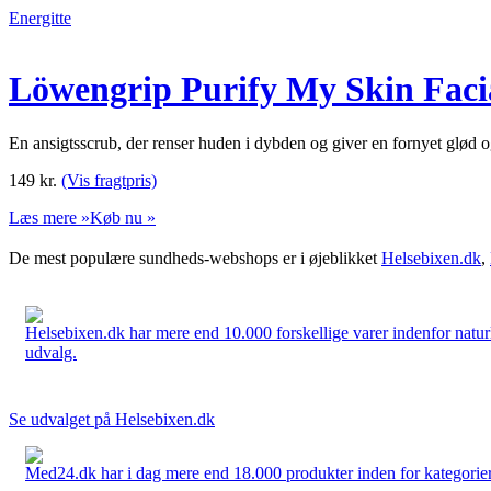
Energitte
Löwengrip Purify My Skin Facia
En ansigtsscrub, der renser huden i dybden og giver en fornyet glød og
149
kr.
(Vis fragtpris)
Læs mere »
Køb nu »
De mest populære sundheds-webshops er i øjeblikket
Helsebixen.dk
,
Helsebixen.dk har mere end 10.000 forskellige varer indenfor naturl
udvalg.
Se udvalget på Helsebixen.dk
Med24.dk har i dag mere end 18.000 produkter inden for kategorier 