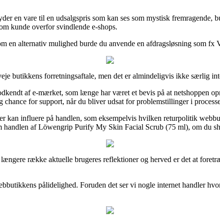
yder en vare til en udsalgspris som kan ses som mystisk fremragende, b
g som kunde overfor svindlende e-shops.
m en alternativ mulighed burde du anvende en afdragsløsning som fx ViaB
eje butikkens forretningsaftale, men det er almindeligvis ikke særlig int
dkendt af e-mærket, som længe har været et bevis på at netshoppen opre
chance for support, når du bliver udsat for problemstillinger i process
 der kan influere på handlen, som eksempelvis hvilken returpolitik webb
om handlen af Löwengrip Purify My Skin Facial Scrub (75 ml), om du sho
 længere række aktuelle brugeres reflektioner og herved er det at foret
i webbutikkens pålidelighed. Foruden det ser vi nogle internet handler h