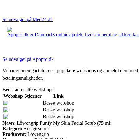
Se udvalget på Med24.dk
Apopro.dk er Danmarks online apotek, hvor du nemt og sikkert kan 
Se udvalget på Apopro.dk
Vi har gennemgået de mest populære webshops og anmeldt dem med stjern
betalingsmuligheder.
Bedst anmeldte webshops
Webshop
Stjerner
Link
Besøg webshop
Besøg webshop
Besøg webshop
Navn:
Löwengrip Purify My Skin Facial Scrub (75 ml)
Kategori:
Ansigtsscrub
Producent:
Löwengrip