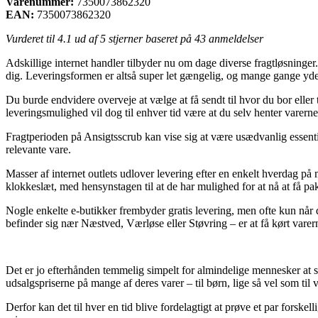
Varenummer:
7350073862320
EAN:
7350073862320
Vurderet til
4.1
ud af 5 stjerner baseret på
43
anmeldelser
Adskillige internet handler tilbyder nu om dage diverse fragtløsninger. E
dig. Leveringsformen er altså super let gængelig, og mange gange yd
Du burde endvidere overveje at vælge at få sendt til hvor du bor eller 
leveringsmulighed vil dog til enhver tid være at du selv henter varern
Fragtperioden på Ansigtsscrub kan vise sig at være usædvanlig essentie
relevante vare.
Masser af internet outlets udlover levering efter en enkelt hverdag på
klokkeslæt, med hensynstagen til at de har mulighed for at nå at få pak
Nogle enkelte e-butikker frembyder gratis levering, men ofte kun når
befinder sig nær Næstved, Værløse eller Støvring – er at få kørt varer
Det er jo efterhånden temmelig simpelt for almindelige mennesker at s
udsalgspriserne på mange af deres varer – til børn, lige så vel som ti
Derfor kan det til hver en tid blive fordelagtigt at prøve et par forsk