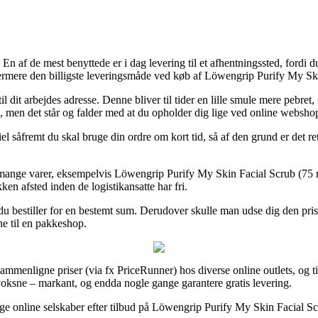
n af de mest benyttede er i dag levering til et afhentningssted, fordi du s
ermere den billigste leveringsmåde ved køb af Löwengrip Purify My Ski
til dit arbejdes adresse. Denne bliver til tider en lille smule mere peb
e, men det står og falder med at du opholder dig lige ved online webshop
l såfremt du skal bruge din ordre om kort tid, så af den grund er det ret
 mange varer, eksempelvis Löwengrip Purify My Skin Facial Scrub (75 ml)
ken afsted inden de logistikansatte har fri.
 du bestiller for en bestemt sum. Derudover skulle man udse dig den pri
ne til en pakkeshop.
ammenligne priser (via fx PriceRunner) hos diverse online outlets, og t
l voksne – markant, og endda nogle gange garantere gratis levering.
ellige online selskaber efter tilbud på Löwengrip Purify My Skin Facial S