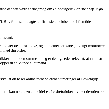
urde det ofte være et fingerpeg om en bedragerisk online shop. Køb
ill, forudsat du agter at finansiere beløbet ude i fremtiden.
eressant.
tholder de danske love, og at internet selskabet jævnligt monitoreres
en med din ordre.
utikken har. I den sammenhæng er det ligeledes relevant, at man når
pper til en kvinde eller mand.
række, at du beser online forhandlerens vurderinger af Löwengrip
vor man kan notere en anmeldelse af ordreforløbet, hvilket desuden bør