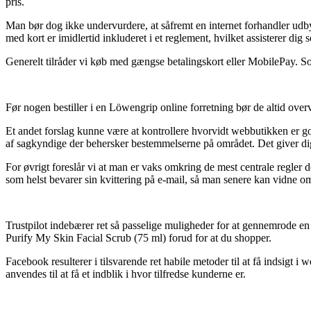
pris.
Man bør dog ikke undervurdere, at såfremt en internet forhandler udb
med kort er imidlertid inkluderet i et reglement, hvilket assisterer di
Generelt tilråder vi køb med gængse betalingskort eller MobilePay. So
Før nogen bestiller i en Löwengrip online forretning bør de altid overv
Et andet forslag kunne være at kontrollere hvorvidt webbutikken er go
af sagkyndige der behersker bestemmelserne på området. Det giver dig 
For øvrigt foreslår vi at man er vaks omkring de mest centrale regler
som helst bevarer sin kvittering på e-mail, så man senere kan vidne 
Trustpilot indebærer ret så passelige muligheder for at gennemrode en
Purify My Skin Facial Scrub (75 ml) forud for at du shopper.
Facebook resulterer i tilsvarende ret habile metoder til at få indsigt 
anvendes til at få et indblik i hvor tilfredse kunderne er.