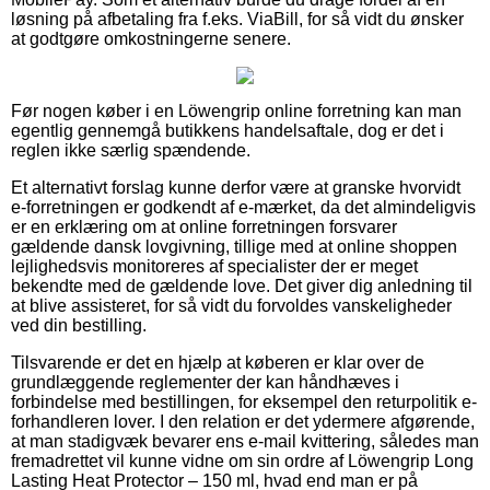
løsning på afbetaling fra f.eks. ViaBill, for så vidt du ønsker
at godtgøre omkostningerne senere.
Før nogen køber i en Löwengrip online forretning kan man
egentlig gennemgå butikkens handelsaftale, dog er det i
reglen ikke særlig spændende.
Et alternativt forslag kunne derfor være at granske hvorvidt
e-forretningen er godkendt af e-mærket, da det almindeligvis
er en erklæring om at online forretningen forsvarer
gældende dansk lovgivning, tillige med at online shoppen
lejlighedsvis monitoreres af specialister der er meget
bekendte med de gældende love. Det giver dig anledning til
at blive assisteret, for så vidt du forvoldes vanskeligheder
ved din bestilling.
Tilsvarende er det en hjælp at køberen er klar over de
grundlæggende reglementer der kan håndhæves i
forbindelse med bestillingen, for eksempel den returpolitik e-
forhandleren lover. I den relation er det ydermere afgørende,
at man stadigvæk bevarer ens e-mail kvittering, således man
fremadrettet vil kunne vidne om sin ordre af Löwengrip Long
Lasting Heat Protector – 150 ml, hvad end man er på