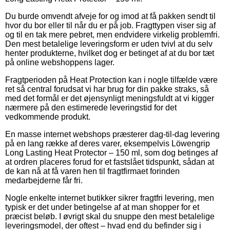
Du burde omvendt afveje for og imod at få pakken sendt til
hvor du bor eller til når du er på job. Fragttypen viser sig af
og til en tak mere pebret, men endvidere virkelig problemfri.
Den mest betalelige leveringsform er uden tvivl at du selv
henter produkterne, hvilket dog er betinget af at du bor tæt
på online webshoppens lager.
Fragtperioden på Heat Protection kan i nogle tilfælde være
ret så central forudsat vi har brug for din pakke straks, så
med det formål er det øjensynligt meningsfuldt at vi kigger
nærmere på den estimerede leveringstid for det
vedkommende produkt.
En masse internet webshops præsterer dag-til-dag levering
på en lang række af deres varer, eksempelvis Löwengrip
Long Lasting Heat Protector – 150 ml, som dog betinges af
at ordren placeres forud for et fastslået tidspunkt, sådan at
de kan nå at få varen hen til fragtfirmaet forinden
medarbejderne får fri.
Nogle enkelte internet butikker sikrer fragtfri levering, men
typisk er det under betingelse af at man shopper for et
præcist beløb. I øvrigt skal du snuppe den mest betalelige
leveringsmodel, der oftest – hvad end du befinder sig i