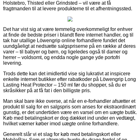
Holstebro, Thisted eller Grindsted – vil være at få
fragtmanden til at levere produkterne til et afhentningssted.
Det har vist sig at være temmelig overkommeligt for enhver
at finde de bedste priser i blandt flere internet handler, og til
tak har utallige Löwengrip online forhandlere fundet det
uundgåeligt at nedsætte salgspriserne på en række af deres
varer – til babyer og børn, og ligeledes også til damer og
herrer – voldsomt, og endda nogle gange yde portofri
levering.
Trods dette kan det imidlertid vise sig lukrativt at inspicere
enkelte internet butikker efter rabatkoder på Löwengrip Long
Lasting Heat Protector – 150 ml før du shopper, så du er
skråsikker på at få fat i den billigste pris.
Man skal bare ikke overse, at når en e-forhandler afsætter et
produkt til salg for en salgspris som anses for ekstraordinært
gunstig, er det undertiden være en varsel om en uægte butik.
Køb med betalingskort er dog dækket ind under en vedtægt,
hvilket værner køber imod uægte online forhandlere.
Generelt slår vi et slag for køb med betalingskort eller
MobilePay. Som et alternativ burde du drage fordel af en