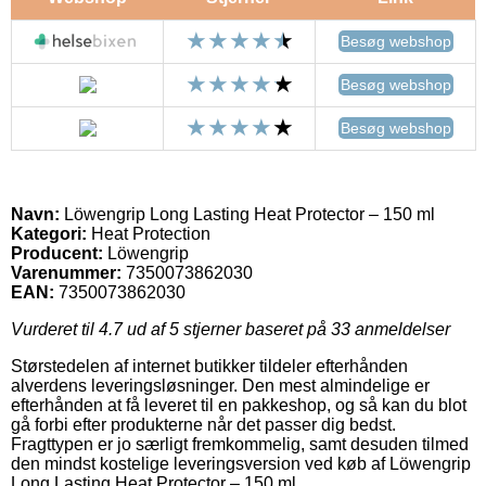
Besøg webshop
Besøg webshop
Besøg webshop
Navn:
Löwengrip Long Lasting Heat Protector – 150 ml
Kategori:
Heat Protection
Producent:
Löwengrip
Varenummer:
7350073862030
EAN:
7350073862030
Vurderet til
4.7
ud af 5 stjerner baseret på
33
anmeldelser
Størstedelen af internet butikker tildeler efterhånden
alverdens leveringsløsninger. Den mest almindelige er
efterhånden at få leveret til en pakkeshop, og så kan du blot
gå forbi efter produkterne når det passer dig bedst.
Fragttypen er jo særligt fremkommelig, samt desuden tilmed
den mindst kostelige leveringsversion ved køb af Löwengrip
Long Lasting Heat Protector – 150 ml.