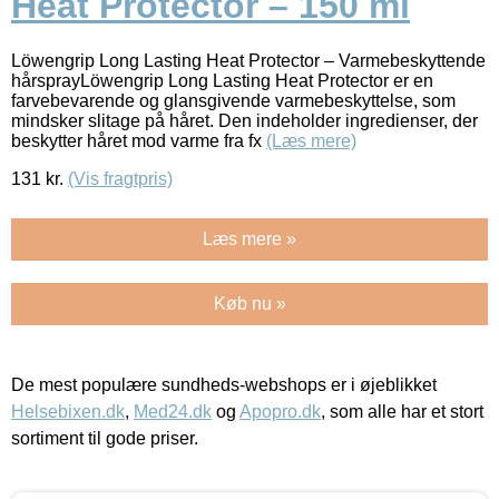
Heat Protector – 150 ml
Löwengrip Long Lasting Heat Protector – Varmebeskyttende
hårsprayLöwengrip Long Lasting Heat Protector er en
farvebevarende og glansgivende varmebeskyttelse, som
mindsker slitage på håret. Den indeholder ingredienser, der
beskytter håret mod varme fra fx
(Læs mere)
131
kr.
(Vis fragtpris)
Læs mere »
Køb nu »
De mest populære sundheds-webshops er i øjeblikket
Helsebixen.dk
,
Med24.dk
og
Apopro.dk
, som alle har et stort
sortiment til gode priser.