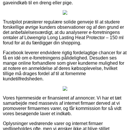
gaveindkøb til en dreng eller pige.
Trustpilot præsterer regulære solide genveje til at studere
forskellige øvrige kunders observationer og af den grund er
det anbefalelsesværdigt, at du analyserer e-forretningens
omtaler af Löwengrip Long Lasting Heat Protector – 150 ml
forud for at du færdiggør din shopping.
Facebook leverer endvidere rigtig fordelagtige chancer for at
få en idé om e-forretningens pålidelighed. Desuden ses
mange online forhandlere som giver kunderne mulighed for
at notere en anmeldelse af deres købsoplevelse, hvilket
tillige må drages fordel af til at fornemme
kundetilfredsheden.
Vores hjemmeside er finansieret af annoncer. Vi har et tæt
samarbejde med massevis af internet firmaer derved at vi
promoverer firmaernes varer, og får kommission for så vidt
vores besøgende laver et indkøb.
Oplysninger vedrørende varer og internet firmaer
vedligeholdes ofte, men vi ønsker ikke at blive stillet