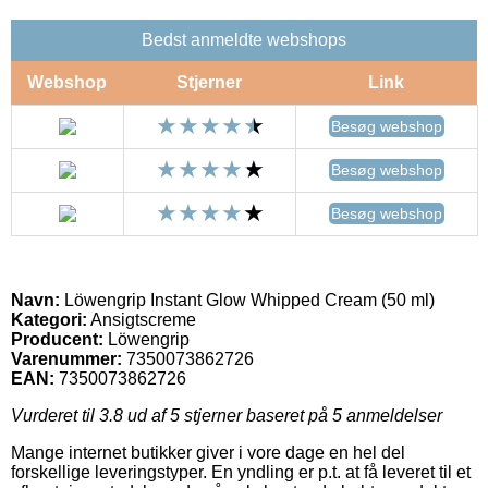
Bedst anmeldte webshops
Webshop
Stjerner
Link
Besøg webshop
Besøg webshop
Besøg webshop
Navn:
Löwengrip Instant Glow Whipped Cream (50 ml)
Kategori:
Ansigtscreme
Producent:
Löwengrip
Varenummer:
7350073862726
EAN:
7350073862726
Vurderet til
3.8
ud af 5 stjerner baseret på
5
anmeldelser
Mange internet butikker giver i vore dage en hel del
forskellige leveringstyper. En yndling er p.t. at få leveret til et