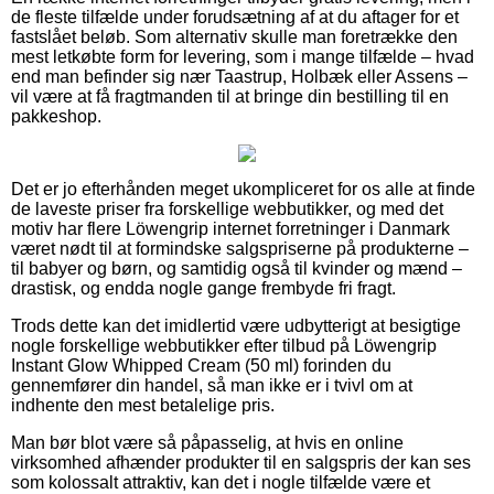
de fleste tilfælde under forudsætning af at du aftager for et
fastslået beløb. Som alternativ skulle man foretrække den
mest letkøbte form for levering, som i mange tilfælde – hvad
end man befinder sig nær Taastrup, Holbæk eller Assens –
vil være at få fragtmanden til at bringe din bestilling til en
pakkeshop.
Det er jo efterhånden meget ukompliceret for os alle at finde
de laveste priser fra forskellige webbutikker, og med det
motiv har flere Löwengrip internet forretninger i Danmark
været nødt til at formindske salgspriserne på produkterne –
til babyer og børn, og samtidig også til kvinder og mænd –
drastisk, og endda nogle gange frembyde fri fragt.
Trods dette kan det imidlertid være udbytterigt at besigtige
nogle forskellige webbutikker efter tilbud på Löwengrip
Instant Glow Whipped Cream (50 ml) forinden du
gennemfører din handel, så man ikke er i tvivl om at
indhente den mest betalelige pris.
Man bør blot være så påpasselig, at hvis en online
virksomhed afhænder produkter til en salgspris der kan ses
som kolossalt attraktiv, kan det i nogle tilfælde være et