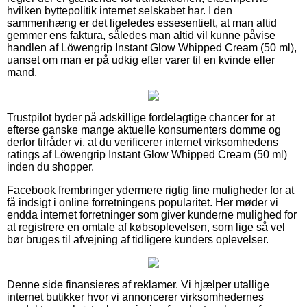
hvilken byttepolitik internet selskabet har. I den
sammenhæng er det ligeledes essesentielt, at man altid
gemmer ens faktura, således man altid vil kunne påvise
handlen af Löwengrip Instant Glow Whipped Cream (50 ml),
uanset om man er på udkig efter varer til en kvinde eller
mand.
Trustpilot byder på adskillige fordelagtige chancer for at
efterse ganske mange aktuelle konsumenters domme og
derfor tilråder vi, at du verificerer internet virksomhedens
ratings af Löwengrip Instant Glow Whipped Cream (50 ml)
inden du shopper.
Facebook frembringer ydermere rigtig fine muligheder for at
få indsigt i online forretningens popularitet. Her møder vi
endda internet forretninger som giver kunderne mulighed for
at registrere en omtale af købsoplevelsen, som lige så vel
bør bruges til afvejning af tidligere kunders oplevelser.
Denne side finansieres af reklamer. Vi hjælper utallige
internet butikker hvor vi annoncerer virksomhedernes