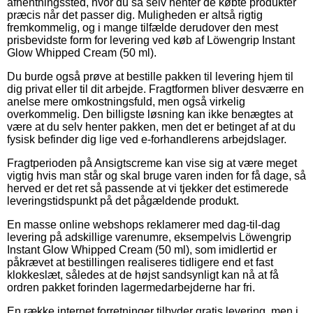
afhentningssted, hvor du så selv henter de købte produkter
præcis når det passer dig. Muligheden er altså rigtig
fremkommelig, og i mange tilfælde derudover den mest
prisbevidste form for levering ved køb af Löwengrip Instant
Glow Whipped Cream (50 ml).
Du burde også prøve at bestille pakken til levering hjem til
dig privat eller til dit arbejde. Fragtformen bliver desværre en
anelse mere omkostningsfuld, men også virkelig
overkommelig. Den billigste løsning kan ikke benægtes at
være at du selv henter pakken, men det er betinget af at du
fysisk befinder dig lige ved e-forhandlerens arbejdslager.
Fragtperioden på Ansigtscreme kan vise sig at være meget
vigtig hvis man står og skal bruge varen inden for få dage, så
herved er det ret så passende at vi tjekker det estimerede
leveringstidspunkt på det pågældende produkt.
En masse online webshops reklamerer med dag-til-dag
levering på adskillige varenumre, eksempelvis Löwengrip
Instant Glow Whipped Cream (50 ml), som imidlertid er
påkrævet at bestillingen realiseres tidligere end et fast
klokkeslæt, således at de højst sandsynligt kan nå at få
ordren pakket forinden lagermedarbejderne har fri.
En række internet forretninger tilbyder gratis levering, men i