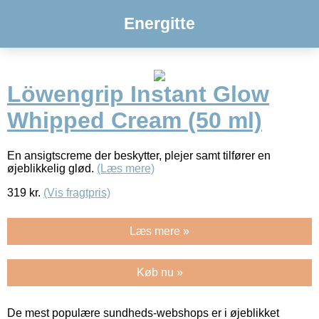
Energitte
Löwengrip Instant Glow
Whipped Cream (50 ml)
En ansigtscreme der beskytter, plejer samt tilfører en
øjeblikkelig glød.
(Læs mere)
319
kr.
(Vis fragtpris)
Læs mere »
Køb nu »
De mest populære sundheds-webshops er i øjeblikket