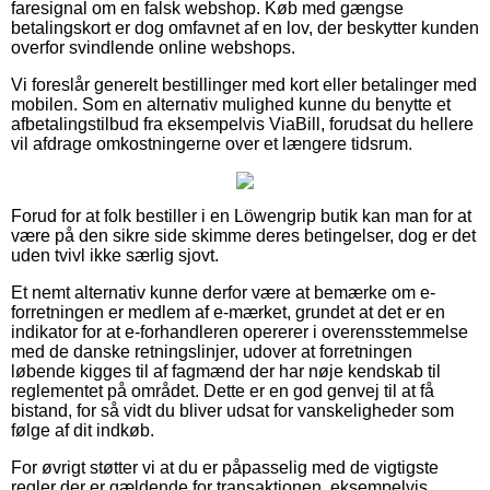
faresignal om en falsk webshop. Køb med gængse
betalingskort er dog omfavnet af en lov, der beskytter kunden
overfor svindlende online webshops.
Vi foreslår generelt bestillinger med kort eller betalinger med
mobilen. Som en alternativ mulighed kunne du benytte et
afbetalingstilbud fra eksempelvis ViaBill, forudsat du hellere
vil afdrage omkostningerne over et længere tidsrum.
Forud for at folk bestiller i en Löwengrip butik kan man for at
være på den sikre side skimme deres betingelser, dog er det
uden tvivl ikke særlig sjovt.
Et nemt alternativ kunne derfor være at bemærke om e-
forretningen er medlem af e-mærket, grundet at det er en
indikator for at e-forhandleren opererer i overensstemmelse
med de danske retningslinjer, udover at forretningen
løbende kigges til af fagmænd der har nøje kendskab til
reglementet på området. Dette er en god genvej til at få
bistand, for så vidt du bliver udsat for vanskeligheder som
følge af dit indkøb.
For øvrigt støtter vi at du er påpasselig med de vigtigste
regler der er gældende for transaktionen, eksempelvis