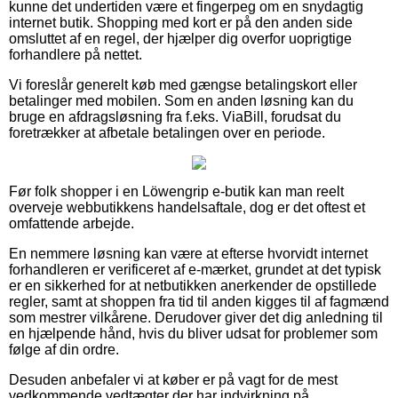
kunne det undertiden være et fingerpeg om en snydagtig
internet butik. Shopping med kort er på den anden side
omsluttet af en regel, der hjælper dig overfor uoprigtige
forhandlere på nettet.
Vi foreslår generelt køb med gængse betalingskort eller
betalinger med mobilen. Som en anden løsning kan du
bruge en afdragsløsning fra f.eks. ViaBill, forudsat du
foretrækker at afbetale betalingen over en periode.
Før folk shopper i en Löwengrip e-butik kan man reelt
overveje webbutikkens handelsaftale, dog er det oftest et
omfattende arbejde.
En nemmere løsning kan være at efterse hvorvidt internet
forhandleren er verificeret af e-mærket, grundet at det typisk
er en sikkerhed for at netbutikken anerkender de opstillede
regler, samt at shoppen fra tid til anden kigges til af fagmænd
som mestrer vilkårene. Derudover giver det dig anledning til
en hjælpende hånd, hvis du bliver udsat for problemer som
følge af din ordre.
Desuden anbefaler vi at køber er på vagt for de mest
vedkommende vedtægter der har indvirkning på