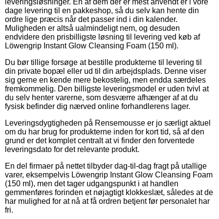
leveringsløsninger. En af dem der er mest anvendt er i vore
dage levering til en pakkeshop, så du selv kan hente din
ordre lige præcis når det passer ind i din kalender.
Muligheden er altså ualmindeligt nem, og desuden
endvidere den prisbilligste løsning til levering ved køb af
Löwengrip Instant Glow Cleansing Foam (150 ml).
Du bør tillige forsøge at bestille produkterne til levering til
din private bopæl eller ud til din arbejdsplads. Denne viser
sig gerne en kende mere bekostelig, men endda særdeles
fremkommelig. Den billigste leveringsmodel er uden tvivl at
du selv henter varerne, som desværre afhænger af at du
fysisk befinder dig nærved online forhandlerens lager.
Leveringsdygtigheden på Rensemousse er jo særligt aktuel
om du har brug for produkterne inden for kort tid, så af den
grund er det komplet centralt at vi finder den forventede
leveringsdato for det relevante produkt.
En del firmaer på nettet tilbyder dag-til-dag fragt på utallige
varer, eksempelvis Löwengrip Instant Glow Cleansing Foam
(150 ml), men det tager udgangspunkt i at handlen
gemmenføres forinden et nøjagtigt klokkeslæt, således at de
har mulighed for at nå at få ordren betjent før personalet har
fri.