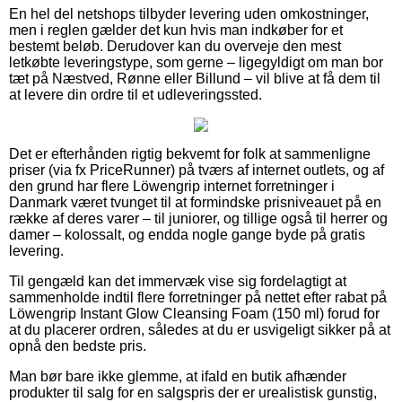
En hel del netshops tilbyder levering uden omkostninger,
men i reglen gælder det kun hvis man indkøber for et
bestemt beløb. Derudover kan du overveje den mest
letkøbte leveringstype, som gerne – ligegyldigt om man bor
tæt på Næstved, Rønne eller Billund – vil blive at få dem til
at levere din ordre til et udleveringssted.
Det er efterhånden rigtig bekvemt for folk at sammenligne
priser (via fx PriceRunner) på tværs af internet outlets, og af
den grund har flere Löwengrip internet forretninger i
Danmark været tvunget til at formindske prisniveauet på en
række af deres varer – til juniorer, og tillige også til herrer og
damer – kolossalt, og endda nogle gange byde på gratis
levering.
Til gengæld kan det immervæk vise sig fordelagtigt at
sammenholde indtil flere forretninger på nettet efter rabat på
Löwengrip Instant Glow Cleansing Foam (150 ml) forud for
at du placerer ordren, således at du er usvigeligt sikker på at
opnå den bedste pris.
Man bør bare ikke glemme, at ifald en butik afhænder
produkter til salg for en salgspris der er urealistisk gunstig,