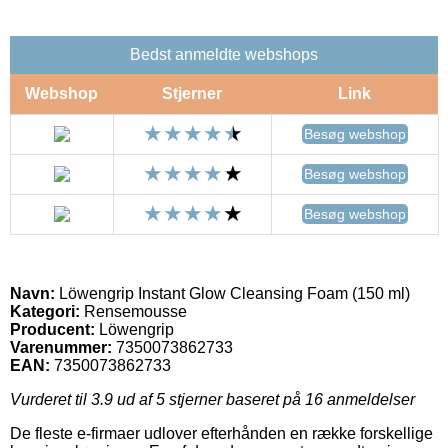
Bedst anmeldte webshops
Webshop
Stjerner
Link
Besøg webshop
Besøg webshop
Besøg webshop
Navn:
Löwengrip Instant Glow Cleansing Foam (150 ml)
Kategori:
Rensemousse
Producent:
Löwengrip
Varenummer:
7350073862733
EAN:
7350073862733
Vurderet til
3.9
ud af 5 stjerner baseret på
16
anmeldelser
De fleste e-firmaer udlover efterhånden en række forskellige