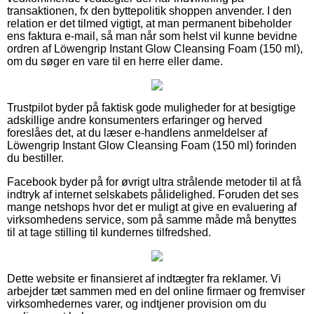
transaktionen, fx den byttepolitik shoppen anvender. I den
relation er det tilmed vigtigt, at man permanent bibeholder
ens faktura e-mail, så man når som helst vil kunne bevidne
ordren af Löwengrip Instant Glow Cleansing Foam (150 ml),
om du søger en vare til en herre eller dame.
Trustpilot byder på faktisk gode muligheder for at besigtige
adskillige andre konsumenters erfaringer og herved
foreslåes det, at du læser e-handlens anmeldelser af
Löwengrip Instant Glow Cleansing Foam (150 ml) forinden
du bestiller.
Facebook byder på for øvrigt ultra strålende metoder til at få
indtryk af internet selskabets pålidelighed. Foruden det ses
mange netshops hvor det er muligt at give en evaluering af
virksomhedens service, som på samme måde må benyttes
til at tage stilling til kundernes tilfredshed.
Dette website er finansieret af indtægter fra reklamer. Vi
arbejder tæt sammen med en del online firmaer og fremviser
virksomhedernes varer, og indtjener provision om du