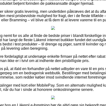
produktet betjent forinden de pakkeansatte drager hjemad.
er sikrer gratis levering, men undertiden påkræves det at du afta
en mest prisbevidste mulighed for fragt, der i de fleste tilfæld
 eller Bramming – vil blive at få dem til at levere varerne til en
g nemt for os alle at finde de bedste priser i blandt forskellige in
har langt de fleste Läkerol internet butikker fundet det uundgåe
s bedst i test produkter – til drenge og piger, samt til kvinder 
på levering uden beregning.
e fordelagtigt at undersøge enkelte firmaer på nettet efter rabat
man ikke er i tvivl om at indhente den prisbilligste pris.
s på, at ifald en forhandler på nettet udbyder en vare til en pris
 fingerpeg om en bedragerisk webbutik. Bestillinger med betalingsk
temmelse, som redder køber imod svindlende internet forretninge
etalinger med kort eller MobilePay. Som en alternativ mulighed ka
ill, når du har i sinde at honorere omkostningerne senere.
er hos en Läkerol e-forretning bør de altid gøre sig bekendt med