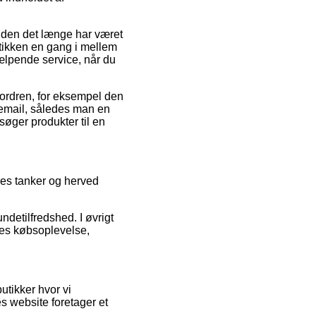
iden det længe har været
butikken en gang i mellem
ælpende service, når du
 ordren, for eksempel den
ordremail, således man en
øger produkter til en
eres tanker og herved
detilfredshed. I øvrigt
es købsoplevelse,
utikker hvor vi
s website foretager et