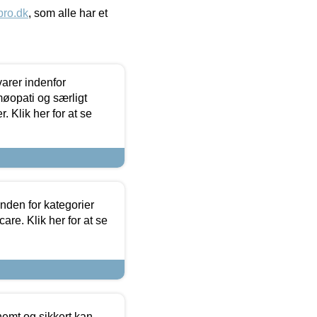
ro.dk
, som alle har et
arer indenfor
møopati og særligt
 Klik her for at se
nden for kategorier
re. Klik her for at se
emt og sikkert kan