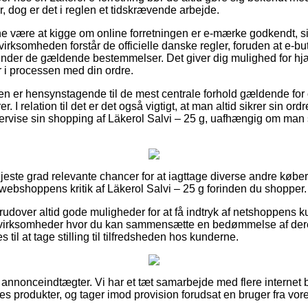
, dog er det i reglen et tidskrævende arbejde.
 være at kigge om online forretningen er e-mærke godkendt, s
e virksomheden forstår de officielle danske regler, foruden at e-
ender de gældende bestemmelser. Det giver dig mulighed for hj
 i processen med din ordre.
nden er hensynstagende til de mest centrale forhold gældende for
rer. I relation til det er det også vigtigt, at man altid sikrer sin 
ervise sin shopping af Läkerol Salvi – 25 g, uafhængig om man s
højeste grad relevante chancer for at iagttage diverse andre køb
 webshoppens kritik af Läkerol Salvi – 25 g forinden du shopper.
dover altid gode muligheder for at få indtryk af netshoppens kun
et virksomheder hvor du kan sammensætte en bedømmelse af der
s til at tage stilling til tilfredsheden hos kunderne.
 annonceindtægter. Vi har et tæt samarbejde med flere internet b
s produkter, og tager imod provision forudsat en bruger fra vore