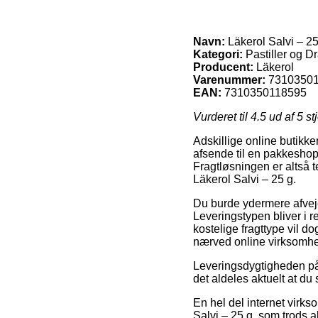
Navn:
Läkerol Salvi – 25
Kategori:
Pastiller og D
Producent:
Läkerol
Varenummer:
7310350
EAN:
7310350118595
Vurderet til
4.5
ud af 5 st
Adskillige online butikker 
afsende til en pakkeshop
Fragtløsningen er altså 
Läkerol Salvi – 25 g.
Du burde ydermere afveje f
Leveringstypen bliver i r
kostelige fragttype vil d
nærved online virksomhe
Leveringsdygtigheden på 
det aldeles aktuelt at du 
En hel del internet virk
Salvi – 25 g, som trods a