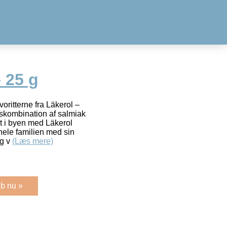
– 25 g
voritterne fra Läkerol –
skombination af salmiak
lt i byen med Läkerol
 hele familien med sin
og v
(Læs mere)
b nu »