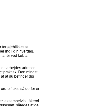
 for øjeblikket at
er ind i din hverdag.
smanér ved køb af
l dit arbejdes adresse.
gt praktisk. Den mindst
af at du befinder dig
rdre fluks, så derfor er
er, eksempelvis Läkerol
klokkeslæt, således at de