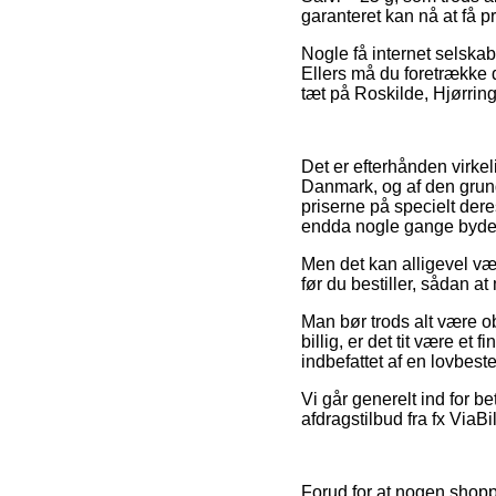
garanteret kan nå at få 
Nogle få internet selskab
Ellers må du foretrække d
tæt på Roskilde, Hjørring
Det er efterhånden virkeli
Danmark, og af den grund 
priserne på specielt dere
endda nogle gange byde 
Men det kan alligevel vær
før du bestiller, sådan at 
Man bør trods alt være ob
billig, er det tit være et
indbefattet af en lovbes
Vi går generelt ind for b
afdragstilbud fra fx ViaB
Forud for at nogen shopp