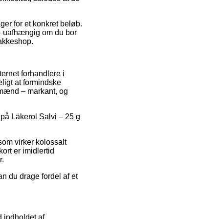
ger for et konkret beløb.
e – uafhængig om du bor
 pakkeshop.
ternet forhandlere i
ligt at formindske
og mænd – markant, og
 på Läkerol Salvi – 25 g
 som virker kolossalt
ort er imidlertid
r.
n du drage fordel af et
 indholdet af