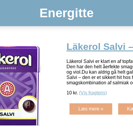
Energitte
Läkerol Salvi 
Läkerol Salvi er klart en af topfa
Den har den helt åerfekte smag
og viol.Du kan aldrig gå helt ga
Salvi – den er et sikkert hit hos
smagskombination af salmiak 
10
kr.
(Vis fragtpris)
Læs mere »
Kø