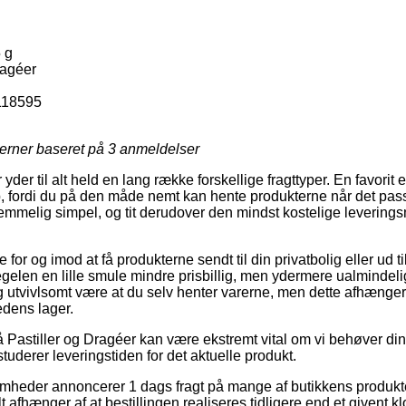
 g
ragéer
118595
jerner baseret på
3
anmeldelser
yder til alt held en lang række forskellige fragttyper. En favorit er
, fordi du på den måde nemt kan hente produkterne når det pass
temmelig simpel, og tit derudover den mindst kostelige levering
or og imod at få produkterne sendt til din privatbolig eller ud ti
egelen en lille smule mindre prisbillig, men ydermere ualmindeli
og utvivlsomt være at du selv henter varerne, men dette afhænger 
dens lager.
Pastiller og Dragéer kan være ekstremt vital om vi behøver din o
studerer leveringstiden for det aktuelle produkt.
somheder annoncerer 1 dags fragt på mange af butikkens produkt
lt afhænger af at bestillingen realiseres tidligere end et givent 