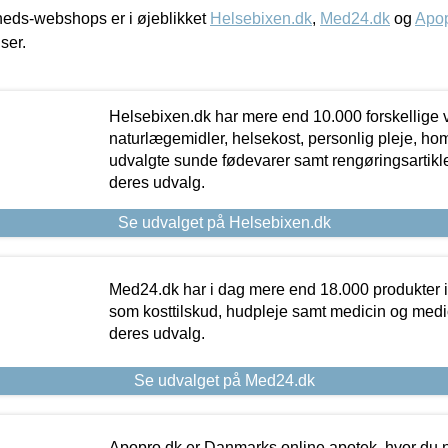
eds-webshops er i øjeblikket
Helsebixen.dk
,
Med24.dk
og
Apop
iser.
Helsebixen.dk har mere end 10.000 forskellige v
naturlægemidler, helsekost, personlig pleje, ho
udvalgte sunde fødevarer samt rengøringsartikler.
deres udvalg.
Se udvalget på Helsebixen.dk
Med24.dk har i dag mere end 18.000 produkter i
som kosttilskud, hudpleje samt medicin og medica
deres udvalg.
Se udvalget på Med24.dk
Apopro.dk er Danmarks online apotek, hvor du n