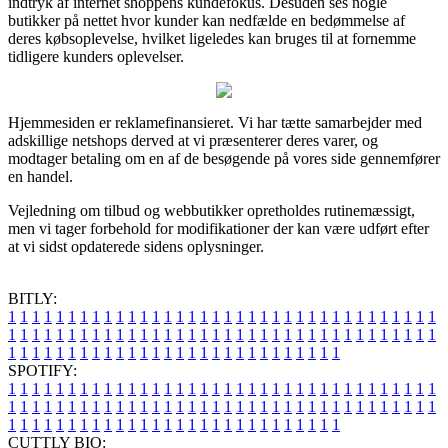
indtryk af internet shoppens kundefokus. Desuden ses nogle
butikker på nettet hvor kunder kan nedfælde en bedømmelse af
deres købsoplevelse, hvilket ligeledes kan bruges til at fornemme
tidligere kunders oplevelser.
Hjemmesiden er reklamefinansieret. Vi har tætte samarbejder med
adskillige netshops derved at vi præsenterer deres varer, og
modtager betaling om en af de besøgende på vores side gennemfører
en handel.
Vejledning om tilbud og webbutikker opretholdes rutinemæssigt,
men vi tager forbehold for modifikationer der kan være udført efter
at vi sidst opdaterede sidens oplysninger.
BITLY:
1
1
1
1
1
1
1
1
1
1
1
1
1
1
1
1
1
1
1
1
1
1
1
1
1
1
1
1
1
1
1
1
1
1
1
1
1
1
1
1
1
1
1
1
1
1
1
1
1
1
1
1
1
1
1
1
1
1
1
1
1
1
1
1
1
1
1
1
1
1
1
1
1
1
1
1
1
1
1
1
1
1
1
1
1
1
1
1
1
1
1
1
1
1
1
1
1
1
1
1
SPOTIFY:
1
1
1
1
1
1
1
1
1
1
1
1
1
1
1
1
1
1
1
1
1
1
1
1
1
1
1
1
1
1
1
1
1
1
1
1
1
1
1
1
1
1
1
1
1
1
1
1
1
1
1
1
1
1
1
1
1
1
1
1
1
1
1
1
1
1
1
1
1
1
1
1
1
1
1
1
1
1
1
1
1
1
1
1
1
1
1
1
1
1
1
1
1
1
1
1
1
1
1
1
CUTTLY BIO: