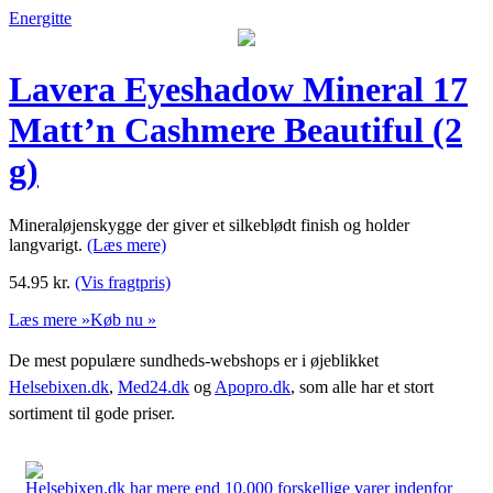
Energitte
Lavera Eyeshadow Mineral 17
Matt’n Cashmere Beautiful (2
g)
Mineraløjenskygge der giver et silkeblødt finish og holder
langvarigt.
(Læs mere)
54.95
kr.
(Vis fragtpris)
Læs mere »
Køb nu »
De mest populære sundheds-webshops er i øjeblikket
Helsebixen.dk
,
Med24.dk
og
Apopro.dk
, som alle har et stort
sortiment til gode priser.
Helsebixen.dk har mere end 10.000 forskellige varer indenfor