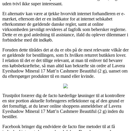
uden tvivl ikke super interessant.
Et alternativ kan være at tjekke hvorvidt internet forhandleren er e-
mærket, eftersom det er en indikator for at internet selskabet
efterkommer de gældende danske regler, samt at online
virksomheden jævnligt revideres af fagfolk som behersker reglerne.
Dette er en god anledning til assistance, ifald du oplever dilemmaer i
forbindelse med dit indkøb.
Foruden dette tilrådes det at du er obs på de mest relevante vilkår der
er gældende for bestillingen, som fx hvilken returret butikken lover.
I relation til det er det tillige relevant, at man til enhver tid bevarer
ens købsbekræftelse, så man altid kan bekræfte sin ordre af Lavera
Eyeshadow Mineral 17 Matt’n Cashmere Beautiful (2 g), uanset om
du efterspørger produkter til en mand eller kvinde.
Trustpilot forærer dig de facto hæderlige løsninger til at kontrollere
en stor portion aktuelle forbrugeres reflektioner og af den grund er
det fornuftigt, at du læser online shoppens anmeldelser af Lavera
Eyeshadow Mineral 17 Matt’n Cashmere Beautiful (2 g) inden du
bestiller.
Facebook bringer dig endvidere de facto fine metoder til at få