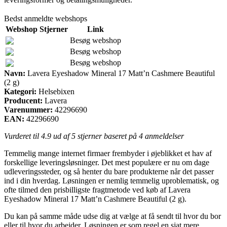
Bedst anmeldte webshops
Webshop
Stjerner
Link
Besøg webshop
Besøg webshop
Besøg webshop
Navn:
Lavera Eyeshadow Mineral 17 Matt’n Cashmere Beautiful
(2 g)
Kategori:
Helsebixen
Producent:
Lavera
Varenummer:
42296690
EAN:
42296690
Vurderet til
4.9
ud af 5 stjerner baseret på
4
anmeldelser
Temmelig mange internet firmaer frembyder i øjeblikket et hav af
forskellige leveringsløsninger. Det mest populære er nu om dage
udleveringssteder, og så henter du bare produkterne når det passer
ind i din hverdag. Løsningen er nemlig temmelig uproblematisk, og
ofte tilmed den prisbilligste fragtmetode ved køb af Lavera
Eyeshadow Mineral 17 Matt’n Cashmere Beautiful (2 g).
Du kan på samme måde udse dig at vælge at få sendt til hvor du bor
eller til hvor du arbejder. Løsningen er som regel en sjat mere