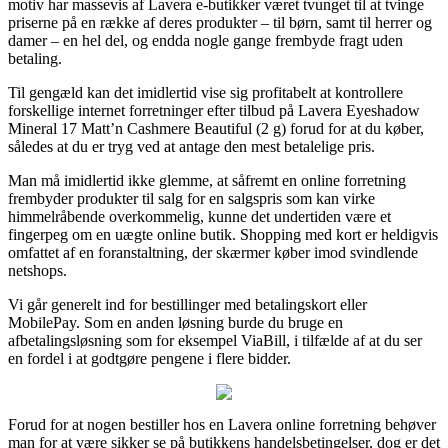
motiv har massevis af Lavera e-butikker været tvunget til at tvinge
priserne på en række af deres produkter – til børn, samt til herrer og
damer – en hel del, og endda nogle gange frembyde fragt uden
betaling.
Til gengæld kan det imidlertid vise sig profitabelt at kontrollere
forskellige internet forretninger efter tilbud på Lavera Eyeshadow
Mineral 17 Matt’n Cashmere Beautiful (2 g) forud for at du køber,
således at du er tryg ved at antage den mest betalelige pris.
Man må imidlertid ikke glemme, at såfremt en online forretning
frembyder produkter til salg for en salgspris som kan virke
himmelråbende overkommelig, kunne det undertiden være et
fingerpeg om en uægte online butik. Shopping med kort er heldigvis
omfattet af en foranstaltning, der skærmer køber imod svindlende
netshops.
Vi går generelt ind for bestillinger med betalingskort eller
MobilePay. Som en anden løsning burde du bruge en
afbetalingsløsning som for eksempel ViaBill, i tilfælde af at du ser
en fordel i at godtgøre pengene i flere bidder.
Forud for at nogen bestiller hos en Lavera online forretning behøver
man for at være sikker se på butikkens handelsbetingelser, dog er det