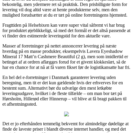
bekostelig, men ydermere ret så praktisk. Den prisbilligste form for
levering vil dog altid være at hente produkterne selv, men den
mulighed forudsætter at du er tæt på online forretningens hjemsted.
Fragttiden på Helsebixen kan være super vital såfremt vi har brug
for produktet øjeblikkeligt, så med det formål er det altså passende at
vi finder den estimerede leveringstid for den aktuelle vare.
Masser af forretninger på nettet annoncerer levering på næste
hverdag på en masse produkter, eksempelvis Lavera Eyeshadow
Mineral 17 Matt’n Cashmere Beautiful (2 g), men som imidlertid er
betinget af at ordren aflægges forud for et givent klokkeslæt, så de
har en chance for at nå at få varen fikset før de logistikansatte har fri.
En hel del e-forretninger i Danmark garanterer levering uden
beregning, men tit er det kun gældende hvis der erhverves for en
bestemt sum. Alternativt bør du udvælge den mest letkøbte
leveringsudgave, hvilket i de fleste tilfælde – om man bor tæt på
Hørsholm, Hillerød eller Hinnerup – vil blive at få bragt pakken til
et afhentningssted.
Det er jo efterhånden temmelig bekvemt for almindelige dødelige at
finde de laveste priser i blandt diverse internet handler, og med det