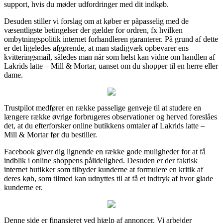
support, hvis du møder udfordringer med dit indkøb.
Desuden stiller vi forslag om at køber er påpasselig med de
væsentligste betingelser der gælder for ordren, fx hvilken
ombytningspolitik internet forhandleren garanterer. På grund af dette
er det ligeledes afgørende, at man stadigvæk opbevarer ens
kvitteringsmail, således man når som helst kan vidne om handlen af
Lakrids latte – Mill & Mortar, uanset om du shopper til en herre eller
dame.
Trustpilot medfører en række passelige genveje til at studere en
længere række øvrige forbrugeres observationer og herved foreslåes
det, at du efterforsker online butikkens omtaler af Lakrids latte –
Mill & Mortar før du bestiller.
Facebook giver dig lignende en række gode muligheder for at få
indblik i online shoppens pålidelighed. Desuden er der faktisk
internet butikker som tilbyder kunderne at formulere en kritik af
deres køb, som tilmed kan udnyttes til at få et indtryk af hvor glade
kunderne er.
Denne side er finansieret ved hjælp af annoncer. Vi arbejder