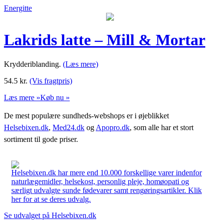
Energitte
Lakrids latte – Mill & Mortar
Krydderiblanding.
(Læs mere)
54.5
kr.
(Vis fragtpris)
Læs mere »
Køb nu »
De mest populære sundheds-webshops er i øjeblikket
Helsebixen.dk
,
Med24.dk
og
Apopro.dk
, som alle har et stort
sortiment til gode priser.
Helsebixen.dk har mere end 10.000 forskellige varer indenfor
naturlægemidler, helsekost, personlig pleje, homøopati og
særligt udvalgte sunde fødevarer samt rengøringsartikler. Klik
her for at se deres udvalg.
Se udvalget på Helsebixen.dk