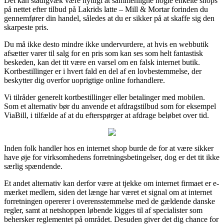
Det kan stadigvæk være nyttigt at sammenligne nogle enkelte shops
på nettet efter tilbud på Lakrids latte – Mill & Mortar forinden du
gennemfører din handel, således at du er sikker på at skaffe sig den
skarpeste pris.
Du må ikke desto mindre ikke undervurdere, at hvis en webbutik
afsætter varer til salg for en pris som kan ses som helt fantastisk
beskeden, kan det tit være en varsel om en falsk internet butik.
Kortbestillinger er i hvert fald en del af en lovbestemmelse, der
beskytter dig overfor uoprigtige online forhandlere.
Vi tilråder generelt kortbestillinger eller betalinger med mobilen.
Som et alternativ bør du anvende et afdragstilbud som for eksempel
ViaBill, i tilfælde af at du efterspørger at afdrage beløbet over tid.
Inden folk handler hos en internet shop burde de for at være sikker
have øje for virksomhedens forretningsbetingelser, dog er det tit ikke
særlig spændende.
Et andet alternativ kan derfor være at tjekke om internet firmaet er e-
mærket medlem, siden det længe har været et signal om at internet
forretningen opererer i overensstemmelse med de gældende danske
regler, samt at netshoppen løbende kigges til af specialister som
behersker reglementet på området. Desuden giver det dig chance for