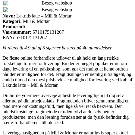
Besøg webshop
Besøg webshop
Navn:
Lakrids latte – Mill & Mortar
Kategori:
Mill & Mortar
Producent:
Varenummer:
5710175131267
EAN:
5710175131267
Vurderet til
4.9
ud af 5 stjerner baseret på
40
anmeldelser
De fleste online forhandlere udlover til alt held en lang række
forskellige former for levering. En der er meget populær er nu om
dage levering til en pakkeshop, som gør det muligt at hente ordren
når der er mulighed for det. Fragtløsningen er nemlig ultra ligetil, og
endda tilmed den mest prisbevidste mulighed for levering ved køb af
Lakrids latte – Mill & Mortar.
Du burde ydermere overveje at bestille levering hjem til dig selv
eller ud på din arbejdsplads. Fragtmetoden bliver gennemsnitligt en
tand mere omkostningsfuld, men lige så vel ret så bekvem. Den
mindst kostelige fragtmetode er uden tvivl at du selv henter
produkterne, men den løsning forudsætter at du fysisk befinder dig
nær e-forhandlerens tilholdssted.
Leveringshastigheden på Mill & Mortar er naturligvis super aktuel