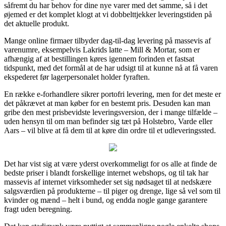
såfremt du har behov for dine nye varer med det samme, så i det
øjemed er det komplet klogt at vi dobbelttjekker leveringstiden på
det aktuelle produkt.
Mange online firmaer tilbyder dag-til-dag levering på massevis af
varenumre, eksempelvis Lakrids latte – Mill & Mortar, som er
afhængig af at bestillingen køres igennem forinden et fastsat
tidspunkt, med det formål at de har udsigt til at kunne nå at få varen
ekspederet før lagerpersonalet holder fyraften.
En række e-forhandlere sikrer portofri levering, men for det meste er
det påkrævet at man køber for en bestemt pris. Desuden kan man
gribe den mest prisbevidste leveringsversion, der i mange tilfælde –
uden hensyn til om man befinder sig tæt på Holstebro, Varde eller
Aars – vil blive at få dem til at køre din ordre til et udleveringssted.
Det har vist sig at være yderst overkommeligt for os alle at finde de
bedste priser i blandt forskellige internet webshops, og til tak har
massevis af internet virksomheder set sig nødsaget til at nedskære
salgsværdien på produkterne – til piger og drenge, lige så vel som til
kvinder og mænd – helt i bund, og endda nogle gange garantere
fragt uden beregning.