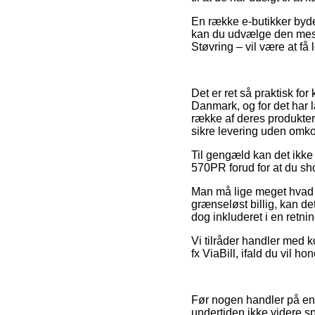
En række e-butikker byder
kan du udvælge den mest 
Støvring – vil være at få 
Det er ret så praktisk fo
Danmark, og for det har l
række af deres produkter
sikre levering uden omko
Til gengæld kan det ikke 
570PR forud for at du sho
Man må lige meget hvad ik
grænseløst billig, kan de
dog inkluderet i en retn
Vi tilråder handler med 
fx ViaBill, ifald du vil h
Før nogen handler på en 
undertiden ikke videre 