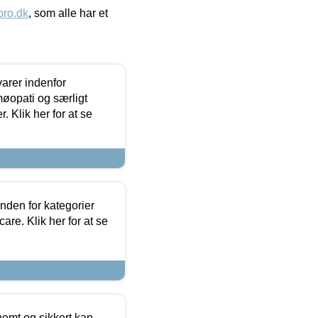
ro.dk
, som alle har et
arer indenfor
møopati og særligt
 Klik her for at se
nden for kategorier
re. Klik her for at se
emt og sikkert kan