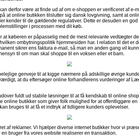
n derfor være at finde ud af om e-shoppen er verificeret af e-m
 på at online butikken tilslutter sig dansk lovgivning, samt at on
r der kender til de gældende regulativer. Dette er desuden en god 
oblemstillinger i processen med dit køb.
for at køberen er påpasselig med de mest relevante vedtægter de
vilken ombytningspolitik hjemmesiden har. I relation til det e
manent sikrer ens faktura e-mail, så man en anden gang vil kunn
nsyn til om man skal shoppe til en voksen eller et barn.
e belejlige genveje til at kigge nærmere på adskillige øvrige ku
sværdigt, at du eftersøger online forhandlerens vurderinger af 
ver fuldt ud stabile løsninger til at få kendskab til online sho
online butikker som giver folk mulighed for at offentliggøre en 
an bruges til at få et indtryk af tidligere kunders oplevelser.
ret af reklamer. Vi hjælper diverse internet butikker hvor vi præs
 en bruger fra vores website realiserer en transaktion.