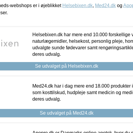
eds-webshops er i øjeblikket
Helsebixen.dk
,
Med24.dk
og
Apop
iser.
Helsebixen.dk har mere end 10.000 forskellige v
naturlægemidler, helsekost, personlig pleje, ho
udvalgte sunde fødevarer samt rengøringsartikler.
deres udvalg.
Se udvalget på Helsebixen.dk
Med24.dk har i dag mere end 18.000 produkter i
som kosttilskud, hudpleje samt medicin og medica
deres udvalg.
Se udvalget på Med24.dk
Apopro.dk er Danmarks online apotek, hvor du n