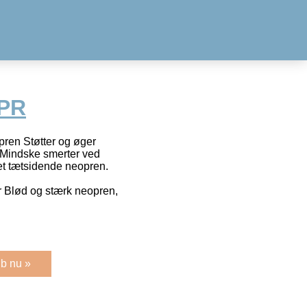
0PR
en Støtter og øger
. Mindske smerter ved
et tætsidende neopren.
r Blød og stærk neopren,
b nu »