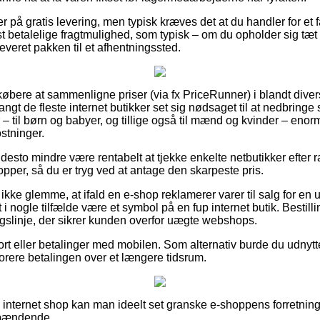
 på gratis levering, men typisk kræves det at du handler for et fa
betalelige fragtmulighed, som typisk – om du opholder sig tæt p
leveret pakken til et afhentningssted.
r købere at sammenligne priser (via fx PriceRunner) i blandt diver
angt de fleste internet butikker set sig nødsaget til at nedbringe
 – til børn og babyer, og tillige også til mænd og kvinder – eno
stninger.
desto mindre være rentabelt at tjekke enkelte netbutikker efter
pper, så du er tryg ved at antage den skarpeste pris.
ke glemme, at ifald en e-shop reklamerer varer til salg for en 
t i nogle tilfælde være et symbol på en fup internet butik. Bestill
ingslinje, der sikrer kunden overfor uægte webshops.
kort eller betalinger med mobilen. Som alternativ burde du udny
onorere betalingen over et længere tidsrum.
internet shop kan man ideelt set granske e-shoppens forretning
spændende.