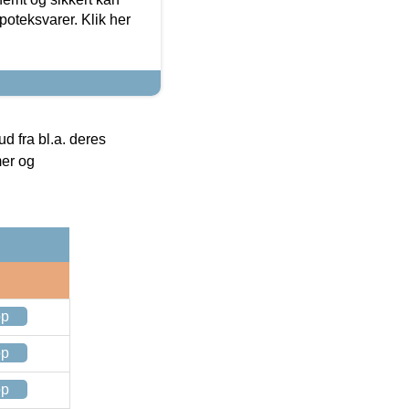
oteksvarer. Klik her
 fra bl.a. deres
mer og
op
op
op