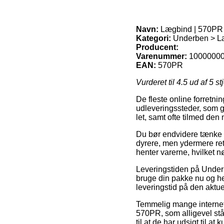
Navn:
Lægbind | 570PR
Kategori:
Underben > L
Producent:
Varenummer:
1000000
EAN:
570PR
Vurderet til
4.5
ud af 5 st
De fleste online forretni
udleveringssteder, som gi
let, samt ofte tilmed de
Du bør endvidere tænke ove
dyrere, men ydermere ret 
henter varerne, hvilket 
Leveringstiden på Unde
bruge din pakke nu og he
leveringstid på den aktue
Temmelig mange internet
570PR, som alligevel st
til at de har udsigt til a