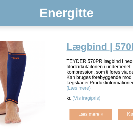
Energitte
Lægbind | 57
TEYDER 570PR lægbind i neopr
blodcirkulaitonen i underbenet
kompression, som tilføres via d
Kan bruges forebyggende mod
lægskader.Produktinformatione
(Læs mere)
kr.
(Vis fragtpris)
Læs mere »
Kø