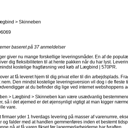
ægbind > Skinneben
06069
jerner baseret på
37
anmeldelser
nger giver nu mange forskellige leveringsmåder. En af de populæ
ver dig fleksibiliteten til at hente pakken når du har lyst. Lever
n mindst kostelige fragtløsning ved køb af Lægbind | 570PR.
r at få leveret hjem til dig privat eller til din arbejdsplads. Fra
nem. Den mindst kostelige leveringsversion vil dog i de fleste t
nødvendiggør at du befinder dig lige ved internet webshoppens a
rben > Lægbind > Skinneben kan være usædvanlig bestemmende 
r, så i det øjemed er det øjensynligt vigtigt at man kigger nær
lle vare.
 firmaer yder 1 hverdags levering på masser af varenumre, ek
år og falder med at handlen gemmenføres inden et bestemt tid
t kunne nå at få varen fikset før lagermedarbejderne har fyraften.