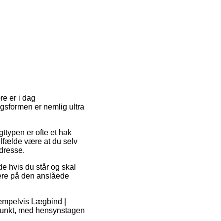
re er i dag
ingsformen er nemlig ultra
gttypen er ofte et hak
ilfælde være at du selv
dresse.
hvis du står og skal
mere på den anslåede
sempelvis Lægbind |
spunkt, med hensynstagen