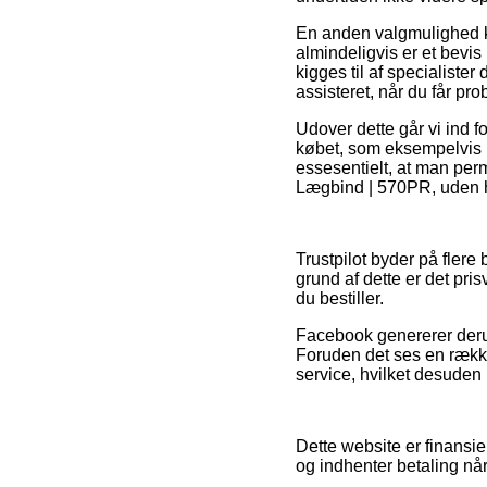
En anden valgmulighed ka
almindeligvis er et bevis
kigges til af specialiste
assisteret, når du får pr
Udover dette går vi ind 
købet, som eksempelvis h
essesentielt, at man per
Lægbind | 570PR, uden he
Trustpilot byder på fler
grund af dette er det pri
du bestiller.
Facebook genererer derudo
Foruden det ses en række 
service, hvilket desuden k
Dette website er finansie
og indhenter betaling når