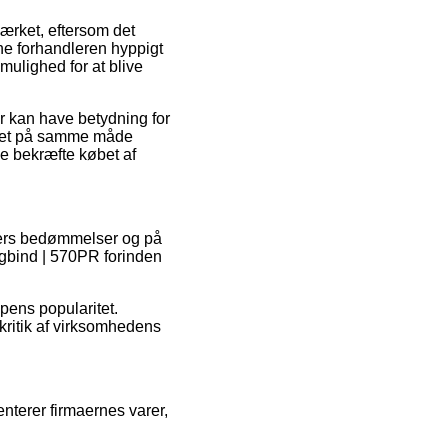
ærket, eftersom det
line forhandleren hyppigt
mulighed for at blive
r kan have betydning for
r det på samme måde
e bekræfte købet af
nders bedømmelser og på
Lægbind | 570PR forinden
ppens popularitet.
kritik af virksomhedens
enterer firmaernes varer,