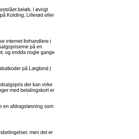
stslået beløb. I øvrigt
å Kolding, Lillerød eller
se internet forhandlere i
 salgspriserne på en
rmt, og endda nogle gange
 rabatkoder på Lægbind |
udsalgspris der kan virke
inger med betalingskort er
tte en afdragsløsning som
sbetingelser, men det er