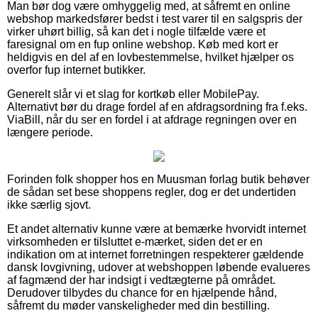
Man bør dog være omhyggelig med, at såfremt en online
webshop markedsfører bedst i test varer til en salgspris der
virker uhørt billig, så kan det i nogle tilfælde være et
faresignal om en fup online webshop. Køb med kort er
heldigvis en del af en lovbestemmelse, hvilket hjælper os
overfor fup internet butikker.
Generelt slår vi et slag for kortkøb eller MobilePay.
Alternativt bør du drage fordel af en afdragsordning fra f.eks.
ViaBill, når du ser en fordel i at afdrage regningen over en
længere periode.
Forinden folk shopper hos en Muusman forlag butik behøver
de sådan set bese shoppens regler, dog er det undertiden
ikke særlig sjovt.
Et andet alternativ kunne være at bemærke hvorvidt internet
virksomheden er tilsluttet e-mærket, siden det er en
indikation om at internet forretningen respekterer gældende
dansk lovgivning, udover at webshoppen løbende evalueres
af fagmænd der har indsigt i vedtægterne på området.
Derudover tilbydes du chance for en hjælpende hånd,
såfremt du møder vanskeligheder med din bestilling.