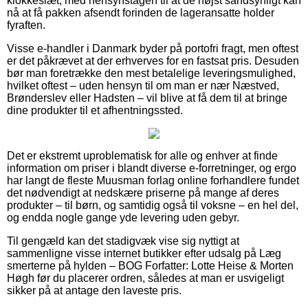
klokkeslæt, med hensynstagen til at de højst sandsynligt kan
nå at få pakken afsendt forinden de lageransatte holder
fyraften.
Visse e-handler i Danmark byder på portofri fragt, men oftest
er det påkrævet at der erhverves for en fastsat pris. Desuden
bør man foretrække den mest betalelige leveringsmulighed,
hvilket oftest – uden hensyn til om man er nær Næstved,
Brønderslev eller Hadsten – vil blive at få dem til at bringe
dine produkter til et afhentningssted.
Det er ekstremt uproblematisk for alle og enhver at finde
information om priser i blandt diverse e-forretninger, og ergo
har langt de fleste Muusman forlag online forhandlere fundet
det nødvendigt at nedskære priserne på mange af deres
produkter – til børn, og samtidig også til voksne – en hel del,
og endda nogle gange yde levering uden gebyr.
Til gengæld kan det stadigvæk vise sig nyttigt at
sammenligne visse internet butikker efter udsalg på Læg
smerterne på hylden – BOG Forfatter: Lotte Heise & Morten
Høgh før du placerer ordren, således at man er usvigeligt
sikker på at antage den laveste pris.