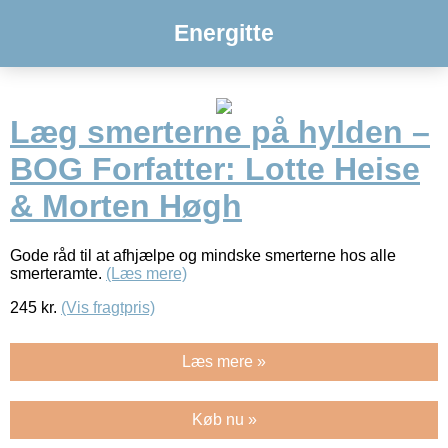
Energitte
Læg smerterne på hylden –
BOG Forfatter: Lotte Heise
& Morten Høgh
Gode råd til at afhjælpe og mindske smerterne hos alle
smerteramte.
(Læs mere)
245
kr.
(Vis fragtpris)
Læs mere »
Køb nu »