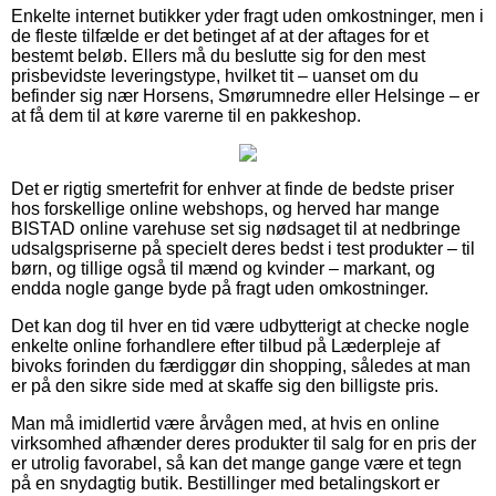
Enkelte internet butikker yder fragt uden omkostninger, men i
de fleste tilfælde er det betinget af at der aftages for et
bestemt beløb. Ellers må du beslutte sig for den mest
prisbevidste leveringstype, hvilket tit – uanset om du
befinder sig nær Horsens, Smørumnedre eller Helsinge – er
at få dem til at køre varerne til en pakkeshop.
Det er rigtig smertefrit for enhver at finde de bedste priser
hos forskellige online webshops, og herved har mange
BISTAD online varehuse set sig nødsaget til at nedbringe
udsalgspriserne på specielt deres bedst i test produkter – til
børn, og tillige også til mænd og kvinder – markant, og
endda nogle gange byde på fragt uden omkostninger.
Det kan dog til hver en tid være udbytterigt at checke nogle
enkelte online forhandlere efter tilbud på Læderpleje af
bivoks forinden du færdiggør din shopping, således at man
er på den sikre side med at skaffe sig den billigste pris.
Man må imidlertid være årvågen med, at hvis en online
virksomhed afhænder deres produkter til salg for en pris der
er utrolig favorabel, så kan det mange gange være et tegn
på en snydagtig butik. Bestillinger med betalingskort er