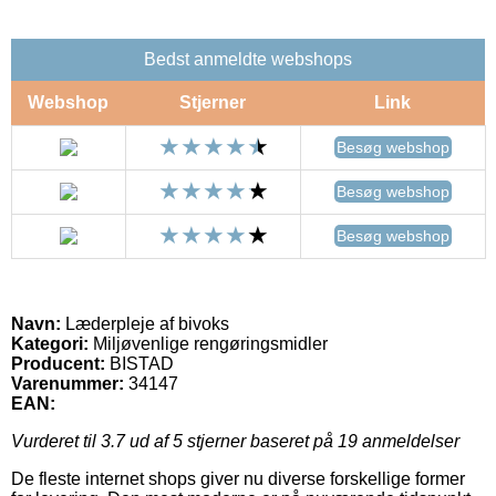
Bedst anmeldte webshops
Webshop
Stjerner
Link
Besøg webshop
Besøg webshop
Besøg webshop
Navn:
Læderpleje af bivoks
Kategori:
Miljøvenlige rengøringsmidler
Producent:
BISTAD
Varenummer:
34147
EAN:
Vurderet til
3.7
ud af 5 stjerner baseret på
19
anmeldelser
De fleste internet shops giver nu diverse forskellige former