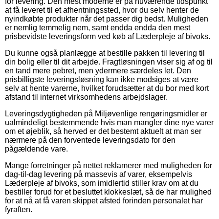
for levering. Den mest moderne er på nuværende tidspunkt
at få leveret til et afhentningssted, hvor du selv henter de
nyindkøbte produkter når det passer dig bedst. Muligheden
er nemlig temmelig nem, samt endda endda den mest
prisbevidste leveringsform ved køb af Læderpleje af bivoks.
Du kunne også planlægge at bestille pakken til levering til
din bolig eller til dit arbejde. Fragtløsningen viser sig af og til
en tand mere pebret, men ydermere særdeles let. Den
prisbilligste leveringsløsning kan ikke modsiges at være
selv at hente varerne, hvilket forudsætter at du bor med kort
afstand til internet virksomhedens arbejdslager.
Leveringsdygtigheden på Miljøvenlige rengøringsmidler er
ualmindeligt bestemmende hvis man mangler dine nye varer
om et øjeblik, så herved er det bestemt aktuelt at man ser
nærmere på den forventede leveringsdato for den
pågældende vare.
Mange forretninger på nettet reklamerer med muligheden for
dag-til-dag levering på massevis af varer, eksempelvis
Læderpleje af bivoks, som imidlertid stiller krav om at du
bestiller forud for et besluttet klokkeslæt, så de har mulighed
for at nå at få varen skippet afsted forinden personalet har
fyraften.