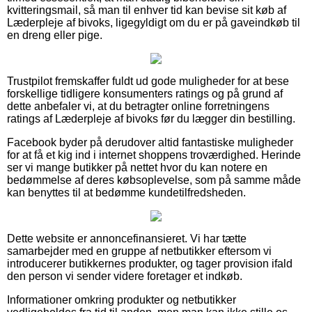
kvitteringsmail, så man til enhver tid kan bevise sit køb af
Læderpleje af bivoks, ligegyldigt om du er på gaveindkøb til
en dreng eller pige.
Trustpilot fremskaffer fuldt ud gode muligheder for at bese
forskellige tidligere konsumenters ratings og på grund af
dette anbefaler vi, at du betragter online forretningens
ratings af Læderpleje af bivoks før du lægger din bestilling.
Facebook byder på derudover altid fantastiske muligheder
for at få et kig ind i internet shoppens troværdighed. Herinde
ser vi mange butikker på nettet hvor du kan notere en
bedømmelse af deres købsoplevelse, som på samme måde
kan benyttes til at bedømme kundetilfredsheden.
Dette website er annoncefinansieret. Vi har tætte
samarbejder med en gruppe af netbutikker eftersom vi
introducerer butikkernes produkter, og tager provision ifald
den person vi sender videre foretager et indkøb.
Informationer omkring produkter og netbutikker