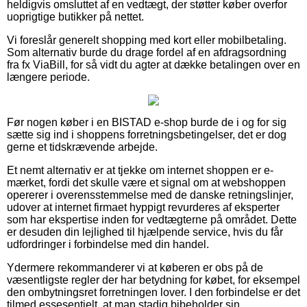
heldigvis omsluttet af en vedtægt, der støtter køber overfor
uoprigtige butikker på nettet.
Vi foreslår generelt shopping med kort eller mobilbetaling.
Som alternativ burde du drage fordel af en afdragsordning
fra fx ViaBill, for så vidt du agter at dække betalingen over en
længere periode.
Før nogen køber i en BISTAD e-shop burde de i og for sig
sætte sig ind i shoppens forretningsbetingelser, det er dog
gerne et tidskrævende arbejde.
Et nemt alternativ er at tjekke om internet shoppen er e-
mærket, fordi det skulle være et signal om at webshoppen
opererer i overensstemmelse med de danske retningslinjer,
udover at internet firmaet hyppigt revurderes af eksperter
som har ekspertise inden for vedtægterne på området. Dette
er desuden din lejlighed til hjælpende service, hvis du får
udfordringer i forbindelse med din handel.
Ydermere rekommanderer vi at køberen er obs på de
væsentligste regler der har betydning for købet, for eksempel
den ombytningsret forretningen lover. I den forbindelse er det
tilmed essesentielt, at man stadig bibeholder sin