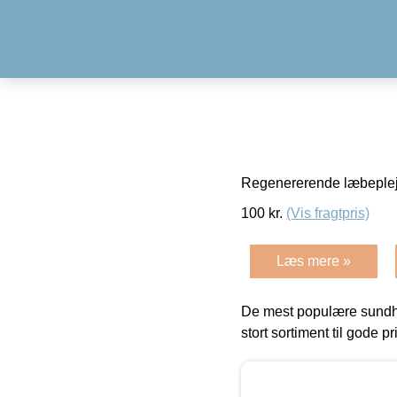
Regenererende læbepleje
100
kr.
(Vis fragtpris)
Læs mere »
De mest populære sundh
stort sortiment til gode pr