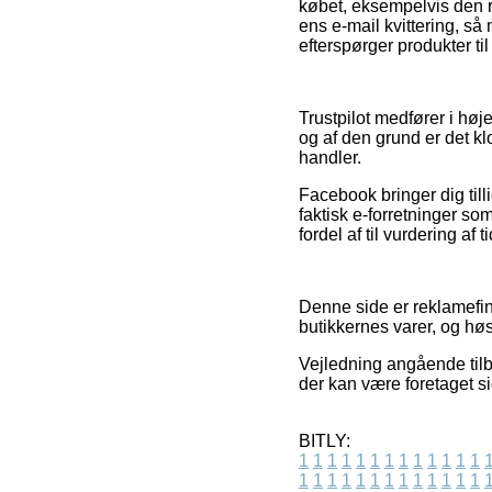
købet, eksempelvis den re
ens e-mail kvittering, s
efterspørger produkter til
Trustpilot medfører i høj
og af den grund er det k
handler.
Facebook bringer dig till
faktisk e-forretninger s
fordel af til vurdering af 
Denne side er reklamefin
butikkernes varer, og høs
Vejledning angående tilbu
der kan være foretaget s
BITLY:
1
1
1
1
1
1
1
1
1
1
1
1
1
1
1
1
1
1
1
1
1
1
1
1
1
1