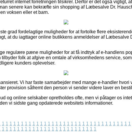
turret internet forretningen tilsikrer. Derfor er det også vigtigt
å man senere kan bekræfte sin shopping af Læbesalve Dr. Hausch
 en voksen eller et barn.
este grad fordelagtige muligheder for at fortolke flere eksisteren
logt, at du iagttager online butikkens anmeldelser af Læbesalve
ige regulære pæne muligheder for at få indtryk af e-handlens po
om tilbyder folk at afgive en omtale af virksomhedens service, s
tidligere kunders oplevelser.
ansieret. Vi har faste samarbejder med mange e-handler hvori v
ter provision såfremt den person vi sender videre laver en bestil
d og online selskaber opretholdes ofte, men vi påtager os intet
iden vi sidste gang opdaterede websitets informationer.
1
1
1
1
1
1
1
1
1
1
1
1
1
1
1
1
1
1
1
1
1
1
1
1
1
1
1
1
1
1
1
1
1
1
1
1
1
1
1
1
1
1
1
1
1
1
1
1
1
1
1
1
1
1
1
1
1
1
1
1
1