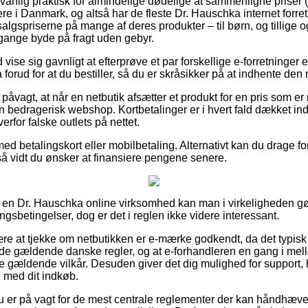
anlig praktisk for almindelige dødelige at sammenligne priser (
ere i Danmark, og altså har de fleste Dr. Hauschka internet forre
salgspriserne på mange af deres produkter – til børn, og tillige o
gange byde på fragt uden gebyr.
d vise sig gavnligt at efterprøve et par forskellige e-forretninger 
rud for at du bestiller, så du er skråsikker på at indhente den m
påvagt, at når en netbutik afsætter et produkt for en pris som er 
n bedragerisk webshop. Kortbetalinger er i hvert fald dækket ind
rfor falske outlets på nettet.
med betalingskort eller mobilbetaling. Alternativt kan du drage fo
så vidt du ønsker at finansiere pengene senere.
på en Dr. Hauschka online virksomhed kan man i virkeligheden 
ngsbetingelser, dog er det i reglen ikke videre interessant.
ære at tjekke om netbutikken er e-mærke godkendt, da det typisk e
 de gældende danske regler, og at e-forhandleren en gang i me
de gældende vilkår. Desuden giver det dig mulighed for support,
e med dit indkøb.
 du er på vagt for de mest centrale reglementer der kan håndhæv