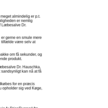
 meget almindelig er p.t.
Muligheden er nemlig
f Læbesalve Dr.
ne er gerne en smule mere
 tilfælde være selv at
pakke om få sekunder, og
ende produkt.
 Læbesalve Dr. Hauschka,
 sandsynligt kan nå at få
indkøbes for en præcis
u opholder sig ved Køge,