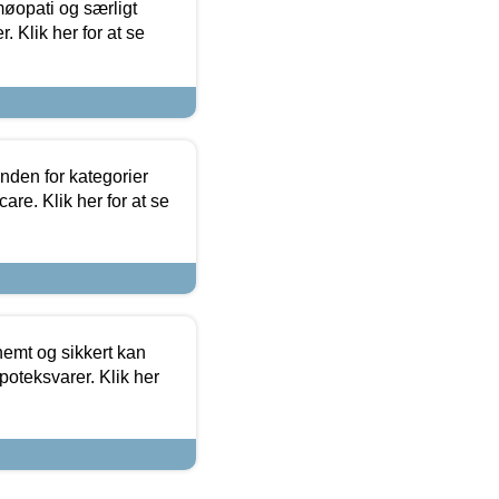
møopati og særligt
 Klik her for at se
nden for kategorier
re. Klik her for at se
emt og sikkert kan
oteksvarer. Klik her