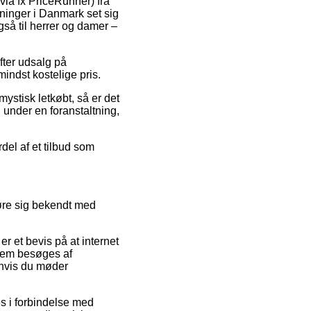
via fx PriceRunner) fra
tninger i Danmark set sig
gså til herrer og damer –
efter udsalg på
indst kostelige pris.
mystisk letkøbt, så er det
 under en foranstaltning,
rdel af et tilbud som
gøre sig bekendt med
r et bevis på at internet
llem besøges af
 hvis du møder
es i forbindelse med