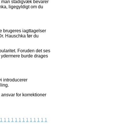
, at man stadigvæk bevarer
ka, ligegyldigt om du
de brugeres iagttagelser
 Dr. Hauschka før du
pularitet. Foruden det ses
om ydermere burde drages
i introducerer
ling.
 ansvar for korrektioner
1
1
1
1
1
1
1
1
1
1
1
1
1