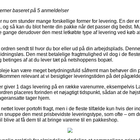
jerner baseret på
5
anmeldelser
er nu om stunder mange forskellige former for levering. En der er
p, og så kan du blot hente din pakke når det passer dig bedst. 
 gange derudover den mest letkøbte type af levering ved køb a
å ordren sendt til hvor du bor eller ud på din arbejdsplads. Den
dningsløs. Den mest betalelige fragtmulighed vil dog i de fleste
g betinges af at du lever tæt på netshoppens bopæl.
leje kan være meget betydningsfuld såfremt man behøver din 
ldkommen relevant at vi besigtiger leveringstiden på det pågæld
dler giver 1 dags levering på en række varenumre, eksempelvis
dren placeres forinden et nøjagtigt tidspunkt, sådan at de højst
ageransatte tager hjem.
ettet lover portofri fragt, men i de fleste tilfælde kun hvis der 
snuppe den mest prisbevidste leveringstype, som ofte – om d
 blive at få dem til at bringe varerne til en pakkeshop.