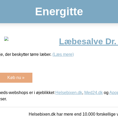
Energitte
Læbesalve Dr
, der beskytter tørre læber.
(Læs mere)
Køb nu »
eds-webshops er i øjeblikket
Helsebixen.dk
,
Med24.dk
og
Apop
iser.
Helsebixen.dk har mere end 10.000 forskellige v