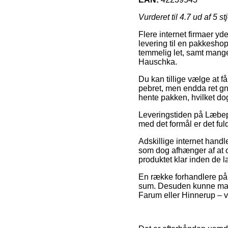
Vurderet til
4.7
ud af 5 st
Flere internet firmaer yd
levering til en pakkesho
temmelig let, samt mange
Hauschka.
Du kan tillige vælge at f
pebret, men endda ret gni
hente pakken, hvilket do
Leveringstiden på Læbep
med det formål er det fu
Adskillige internet han
som dog afhænger af at or
produktet klar inden de l
En række forhandlere på n
sum. Desuden kunne man 
Farum eller Hinnerup – vil