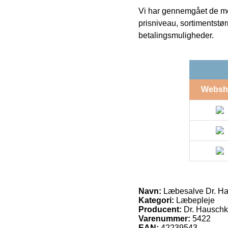
Vi har gennemgået de mes
prisniveau, sortimentstø
betalingsmuligheder.
Websh
Navn:
Læbesalve Dr. H
Kategori:
Læbepleje
Producent:
Dr. Hausch
Varenummer:
5422
EAN:
42239543