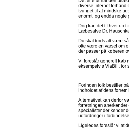
Det er efterhånden usædv
diverse internet forhandl
tvunget til at mindske ud
enormt, og endda nogle 
Dog kan det til hver en ti
Læbesalve Dr. Hauschka fo
Du skal trods alt være så 
ofte være en varsel om e
der passer på køberen ove
Vi foreslår generelt køb 
eksempelvis ViaBill, for 
Forinden folk bestiller 
indholdet af dens forretni
Alternativet kan derfor v
forretningen anerkender
specialister der kender 
udfordringer i forbindels
Ligeledes foreslår vi at